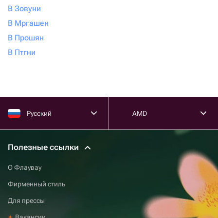
В Зовуни
В Мргашен
В Прошян
В Птгни
Русский
AMD
Полезные ссылки
О Флаувау
Фирменный стиль
Для прессы
Вакансии