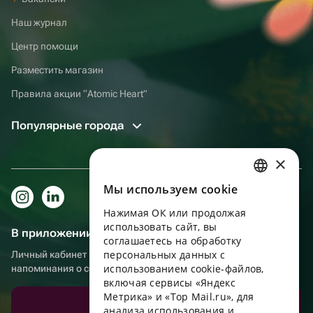
Наш журнал
Центр помощи
Разместить магазин
Правила акции “Atomic Heart”
Популярные города
×
Мы используем сookie
RUSSIAN
Нажимая ОК или продолжая
ENGLISH
использовать сайт, вы
В приложении еще удобнее!
UKRAINIAN
соглашаетесь на обработку
персональных данных с
Личный кабинет получателя, больше бонусов за покупки и
PORTUGUESE
использованием cookie-файлов,
напоминания о событиях
включая сервисы «Яндекс
SPANISH
Метрика» и «Top Mail.ru», для
Скачать приложение
анализа использования и
HUNGARIAN