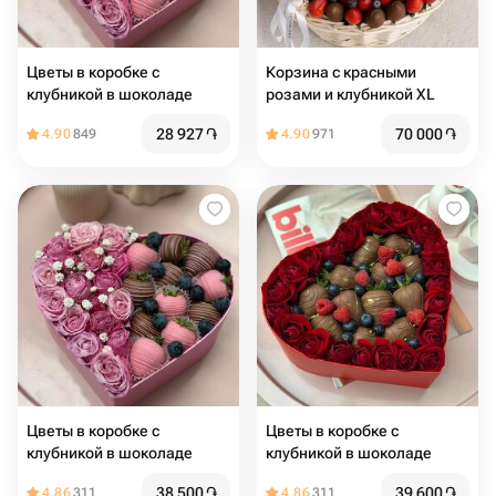
Цветы в коробке с
Корзина с красными
клубникой в шоколаде
розами и клубникой XL
28 927
֏
70 000
֏
4.90
849
4.90
971
Цветы в коробке с
Цветы в коробке с
клубникой в шоколаде️
клубникой в шоколаде️
38 500
֏
39 600
֏
4.86
311
4.86
311