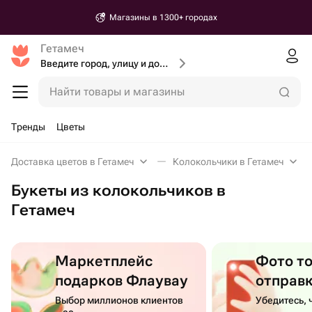
Магазины в 1300+ городах
Гетамеч
Введите город, улицу и дом доставки
Найти товары и магазины
Тренды
Цветы
Доставка цветов в Гетамеч
Колокольчики в Гетамеч
Букеты из колокольчиков в
Гетамеч
Маркетплейс
Фото т
подарков Флаувау
отправ
Выбор миллионов клиентов
Убедитесь, 