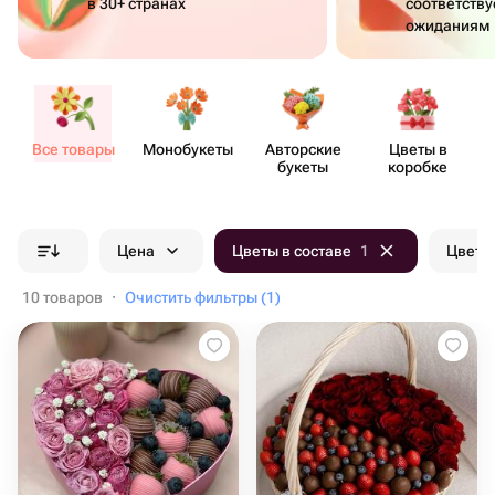
в 30+ странах
соответств
ожиданиям
Все товары
Моно​букеты
Авторские
Цветы в
букеты
коробке
Цена
Цветы в составе
1
Цвет б
10 товаров
·
Очистить фильтры (1)