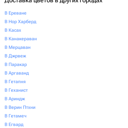
Доставка цветов в других городах
В Ереване
В Нор Харберд
В Касах
В Канакераван
В Мерцаван
В Джрвеж
В Паракар
В Аргаванд
В Гетапня
В Геханист
В Ариндж
В Верин Птхни
В Гетамеч
В Егвард