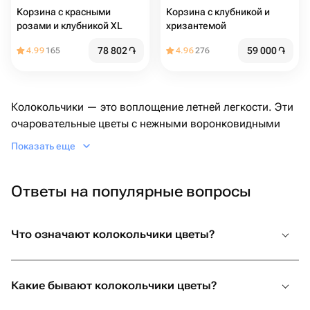
Корзина с красными
Корзина с клубникой и
розами и клубникой XL
хризантемой
78 802
֏
59 000
֏
4.99
165
4.96
276
Колокольчики — это воплощение летней легкости. Эти
очаровательные цветы с нежными воронковидными
лепестками, напоминающими крошечные колокола,
Показать еще
звонко анонсируют приход теплых дней. Их яркие и
чистые оттенки привносят в любой букет ощущение
Ответы на популярные вопросы
спокойствия и радости. Цветок колокольчик часто
ассоциируется с магией и сказками, он считается
символом вызова добрых духов и защиты от зла.
Что означают колокольчики цветы?
Цветы колокольчики символизируют верность, что
делает их отличным подарком для родных людей на
свадьбу или как символ поддержки в важный момент.
Какие бывают колокольчики цветы?
Букеты полевых колокольчиков особенно популярны на