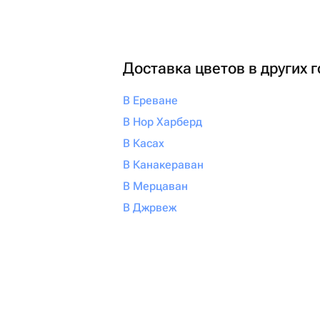
Доставка цветов в других 
В Ереване
В Нор Харберд
В Касах
В Канакераван
В Мерцаван
В Джрвеж