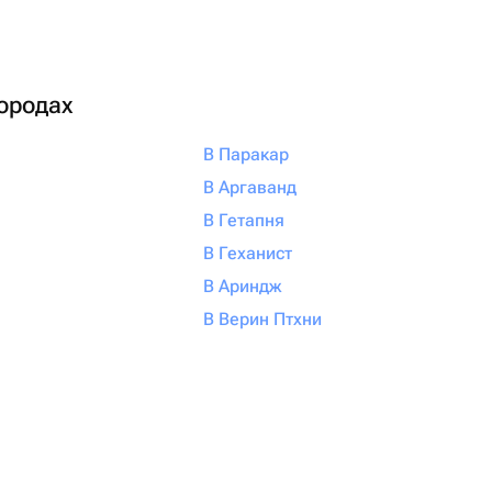
городах
В Паракар
В Аргаванд
В Гетапня
В Геханист
В Ариндж
В Верин Птхни