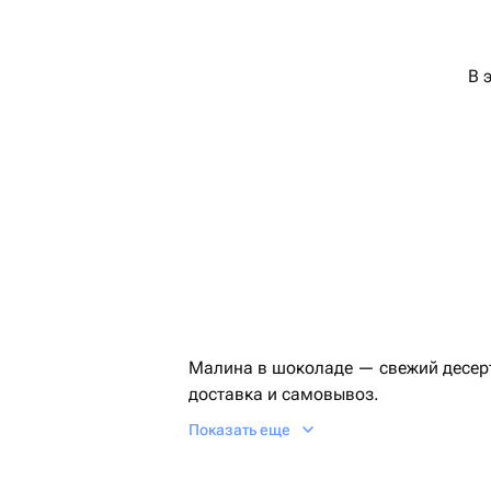
В 
Малина в шоколаде — свежий десерт
доставка и самовывоз.
Показать еще
Малина в шоколаде: ко