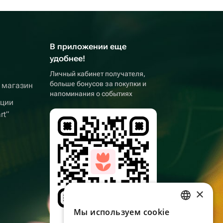
В приложении еще
удобнее!
Личный кабинет получателя,
больше бонусов за покупки и
 магазин
напоминания о событиях
кции
rt”
×
Мы используем сookie
RUSSIAN
Наведите камеру,