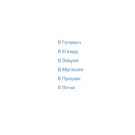
В Гетамеч
В Егвард
В Зовуни
В Мргашен
В Прошян
В Птгни