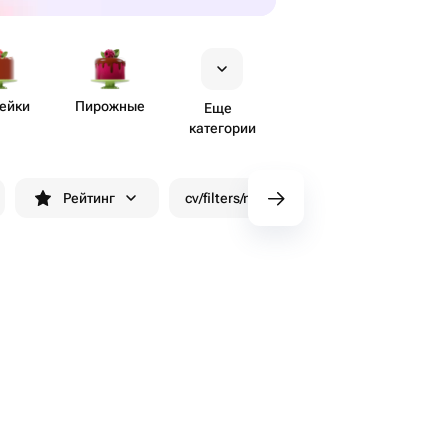
ейки
Пирожные
Еще
категории
Рейтинг
cv/filters/name_fast_delivery
Скид