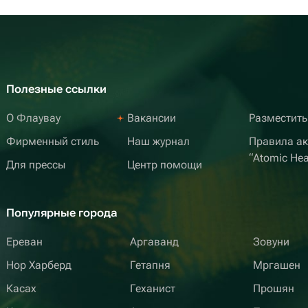
Полезные ссылки
О Флаувау
Вакансии
Разместить
Фирменный стиль
Наш журнал
Правила а
“Atomic Hea
Для прессы
Центр помощи
Популярные города
Ереван
Аргаванд
Зовуни
Нор Харберд
Гетапня
Мргашен
Касах
Геханист
Прошян