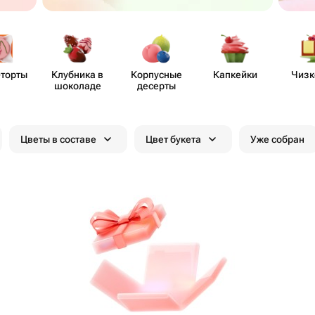
-торты
Клубника в
Корпусные
Капкейки
Чизк
шоколаде
десерты
Цветы в составе
Цвет букета
Уже собран