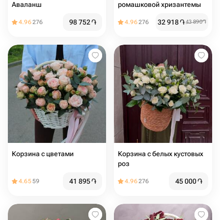
Аваланш
ромашковой хризантемы
98 752
֏
32 918
֏
4.96
276
4.96
276
43 890
֏
Корзина с цветами
Корзина с белых кустовых
роз
41 895
֏
45 000
֏
4.65
59
4.96
276