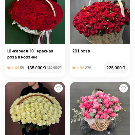
Шикарная 101 красная
роза в корзине
135 000
֏
225 000
֏
4.65
59
180 000
֏
4.96
276