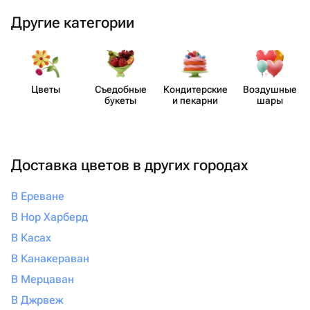
Другие категории
Цветы
Съедобные
Кондит​ерские
Воздушные
букеты
и пекарни
шары
Доставка цветов в других городах
В Ереване
В Нор Харберд
В Касах
В Канакераван
В Мерцаван
В Джрвеж