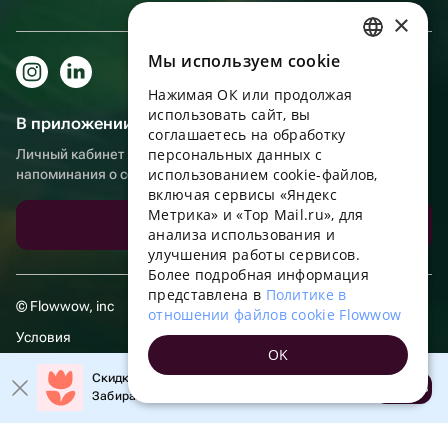
×
Мы используем сookie
RUSSIAN
Нажимая ОК или продолжая
ENGLISH
использовать сайт, вы
В приложении еще удобнее!
UKRAINIAN
соглашаетесь на обработку
персональных данных с
Личный кабинет получателя, больше бонусов за покупки и
PORTUGUESE
использованием cookie-файлов,
напоминания о событиях
включая сервисы «Яндекс
SPANISH
Метрика» и «Top Mail.ru», для
Скачать приложение
анализа использования и
HUNGARIAN
улучшения работы сервисов.
ITALIAN
Более подробная информация
представлена в
Политике в
FRENCH
© Flowwow, inc
отношении файлов cookie Flowwow
TURKISH
Условия
OK
GERMAN
Обработка персональных данных
Скидка 20% на первый заказ!
Открыть
Забирайте промокод в приложении!
POLISH