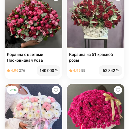
Корзина с цветами
Корзина из 51 красной
Пионовидная Роза
розы
140 000
֏
62 842
֏
4.96
276
4.95
55
-
25
%