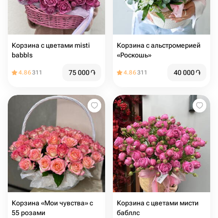
Корзина с цветами misti
Корзина с альстромерией
babbls
«Роскошь»
75 000
֏
40 000
֏
4.86
311
4.86
311
Корзина «Мои чувства» с
Корзина с цветами мисти
55 розами
бабллс ️