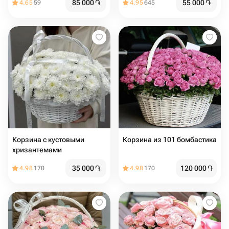
85 000
֏
55 000
֏
4.65
59
4.95
645
шт
Корзина с кустовыми
Корзина из 101 бомбастика
хризантемами
35 000
֏
120 000
֏
4.98
170
4.98
170