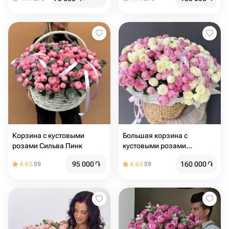
Корзина с кустовыми
Большая корзина с
розами Сильва Пинк
кустовыми розами
«Цветочная палитра»
95 000
֏
160 000
֏
4.65
59
4.65
59