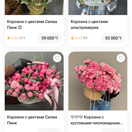
Корзина с цветами Силва
Корзина с цветами
Пинк 😍
альстромерия
59 000
֏
55 000
֏
4.86
311
4.65
59
Корзина с цветами Силва
️️️️️️🩷🩷🩷 Корзина с
Пинк
кустовыми пионовидными
розами сорта "Silva Pink"