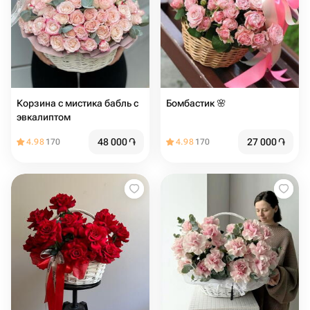
Корзина с мистика бабль с
Бомбастик 🌸
эвкалиптом
48 000
֏
27 000
֏
4.98
170
4.98
170