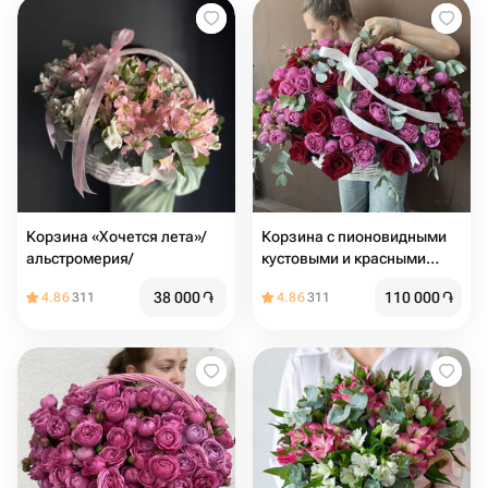
Корзина «Хочется лета»/
Корзина с пионовидными
альстромерия/
кустовыми и красными
розами
38 000
֏
110 000
֏
4.86
311
4.86
311