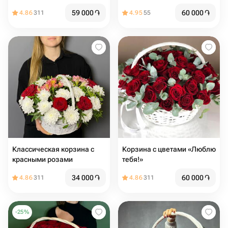
59 000
֏
60 000
֏
4.86
311
4.95
55
Классическая корзина с
Корзина с цветами «Люблю
красными розами
тебя!»
34 000
֏
60 000
֏
4.86
311
4.86
311
-
25
%