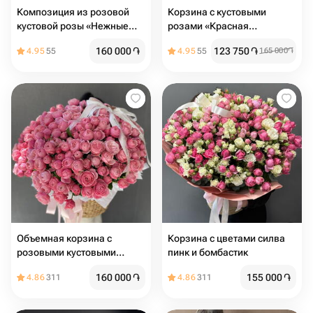
Композиция из розовой
Корзина с кустовыми
кустовой розы «Нежные
розами «Красная
объятия»
элегантность»
160 000
֏
123 750
֏
4.95
55
4.95
55
165 000
֏
Объемная корзина с
Корзина с цветами силва
розовыми кустовыми
пинк и бомбастик
розами
160 000
֏
155 000
֏
4.86
311
4.86
311