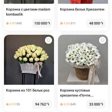
Корзина с цветами madam
Корзина белых Хризантем
bombastik
150 000
֏
48 000
֏
4.95
645
4.86
311
Корзина из 101 белых роз
Корзина кустовых
хризантем «Почти
ромашки»
94 762
֏
33 000
֏
4.95
55
4.95
645