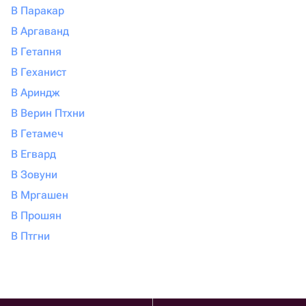
В Паракар
В Аргаванд
В Гетапня
В Геханист
В Ариндж
В Верин Птхни
В Гетамеч
В Егвард
В Зовуни
В Мргашен
В Прошян
В Птгни