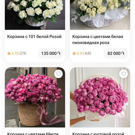
Корзина с 101 белой Розой
Корзина с цветами белая
пионовидная роза
135 000
֏
82 000
֏
4.96
276
4.95
645
Корзина с цветами Мисти
Корзина с кустовой розой