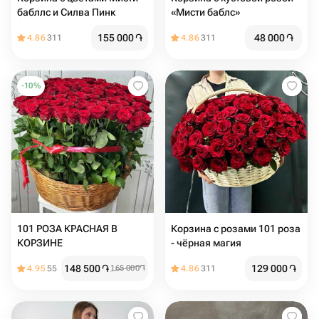
бабллс и Силва Пинк
«Мисти баблс»
155 000
֏
48 000
֏
4.86
311
4.86
311
-
10
%
101 РОЗА КРАСНАЯ В
Корзина с розами 101 роза
КОРЗИНЕ
- чёрная магия
148 500
֏
129 000
֏
4.95
55
165 000
֏
4.86
311