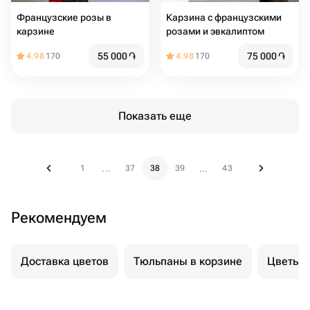
Французские розы в
Карзина с французскими
карзине
розами и эвкалиптом
55 000
֏
75 000
֏
4.98
170
4.98
170
Показать еще
1
37
38
39
43
...
...
Рекомендуем
Доставка цветов
Тюльпаны в корзине
Цветы н