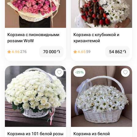
Корзина с пионовидными
Корзина с клубникой и
розами WoW
хризантемой
70 000
֏
54 862
֏
4.96
276
4.65
59
-
25
%
Корзина из 101 белой розы
Корзина из белой