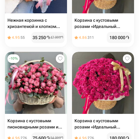
Нежная корзинка с
Корзина с кустовыми
хризантемой и хлопком
розами «Идеальный
«Зимний сад»
подарок» Flower Lab
35 250
֏
180 000
֏
4.95
55
47 000
֏
4.86
311
-
10
%
Корзина с кустовыми
Корзина с кустовыми
пионовидными розами и
розами «Идеальный
эвкалиптом
подарок»
75 600
֏
180 000
֏
4.96
276
84 000
֏
4.96
276