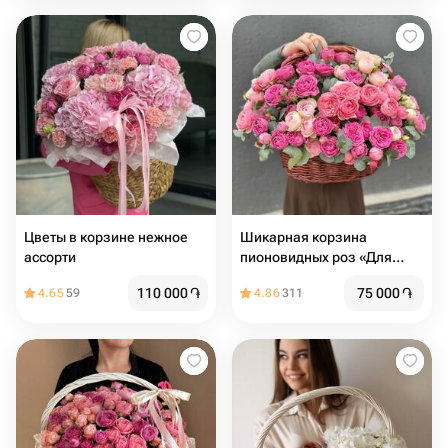
Цветы в корзине нежное
Шикарная корзина
ассорти
пионовидных роз «Для
единственной»
110 000
֏
75 000
֏
4.65
59
4.86
311