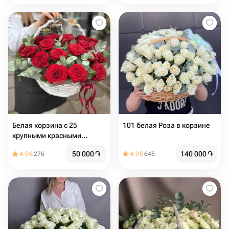
Белая корзина с 25
101 белая Роза в корзине
крупными красными
розами
50 000
֏
140 000
֏
4.96
276
4.95
645