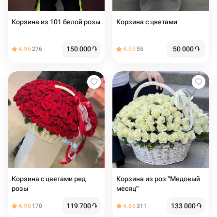
Корзина из 101 белой розы
Корзина с цветами ️
150 000
֏
50 000
֏
4.96
276
4.95
55
Корзина с цветами ред
Корзина из роз "Медовый
розы
месяц"
119 700
֏
133 000
֏
4.98
170
4.86
311