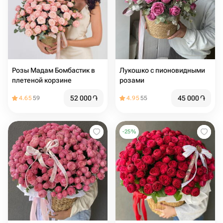
Розы Мадам Бомбастик в
Лукошко с пионовидными
плетеной корзине
розами
52 000
֏
45 000
֏
4.65
59
4.95
55
-
25
%