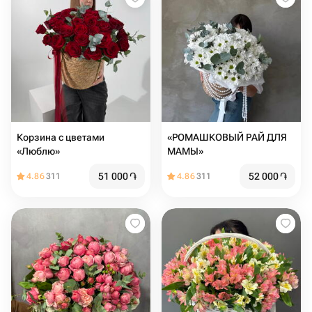
Корзина с цветами
«РОМАШКОВЫЙ РАЙ ДЛЯ
«Люблю»
МАМЫ»
51 000
֏
52 000
֏
4.86
311
4.86
311