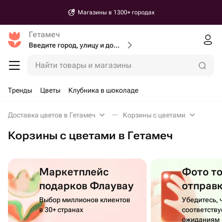
Магазины в 1300+ городах
Гетамеч
Введите город, улицу и дом доставки
Найти товары и магазины
Тренды
Цветы
Клубника в шоколаде
Доставка цветов в Гетамеч
Корзины с цветами
Корзины с цветами в Гетамеч
Маркетплейс
Фото т
подарков Флаувау
отправ
Выбор миллионов клиентов
Убедитесь, 
в 30+ странах
соответств
ожиданиям