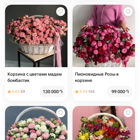
Корзина с цветами мадам
Пионовидные Розы в
бомбастик
корзине
130 000
֏
99 000
֏
4.65
59
4.99
165