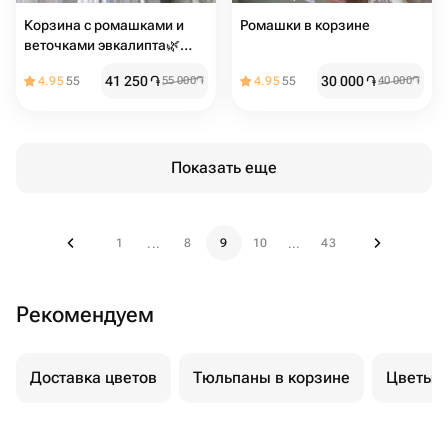
Корзина с ромашками и
Ромашки в корзине
веточками эвкалипта🌿
Размер М
41 250
֏
30 000
֏
4.95
55
55 000
֏
4.95
55
40 000
֏
Показать еще
1
8
9
10
43
...
...
Рекомендуем
Доставка цветов
Тюльпаны в корзине
Цветы н