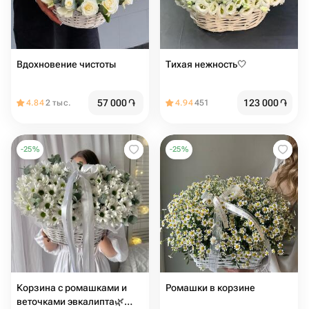
Вдохновение чистоты
Тихая нежность🤍
57 000
֏
123 000
֏
4.84
2 тыс.
4.94
451
-
25
%
-
25
%
Корзина с ромашками и
Ромашки в корзине
веточками эвкалипта🌿