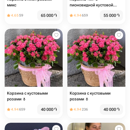
микс
пионовидной кустовой
розой
65 000
֏
55 000
֏
4.65
59
4.94
659
Корзина с кустовыми
Корзина с кустовыми
розами 🌷
розами 🌷
40 000
֏
40 000
֏
4.94
659
4.94
236