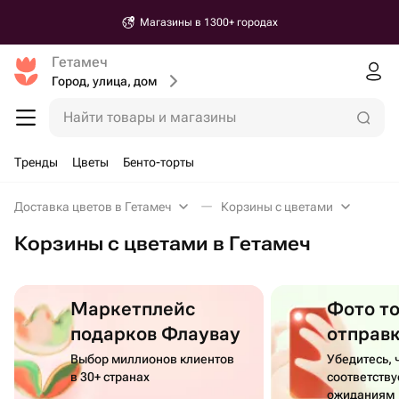
Магазины в 1300+ городах
Гетамеч
Город, улица, дом
Найти товары и магазины
Тренды
Цветы
Бенто-торты
Доставка цветов в Гетамеч
Корзины с цветами
Корзины с цветами в Гетамеч
Маркетплейс
Фото т
подарков Флаувау
отправ
Выбор миллионов клиентов
Убедитесь, 
в 30+ странах
соответств
ожиданиям