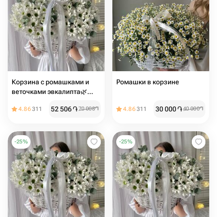
Корзина с ромашками и
Ромашки в корзине
веточками эвкалипта🌿
Размер М
52 506
֏
30 000
֏
4.86
311
70 008
֏
4.86
311
40 000
֏
-
25
%
-
25
%