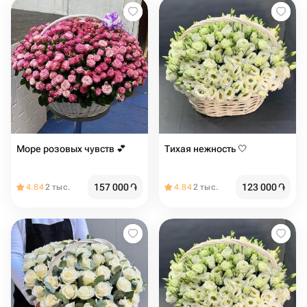
Море розовых чувств 💕
Тихая нежность 🤍
157 000
֏
123 000
֏
4.84
2 тыс.
4.84
2 тыс.