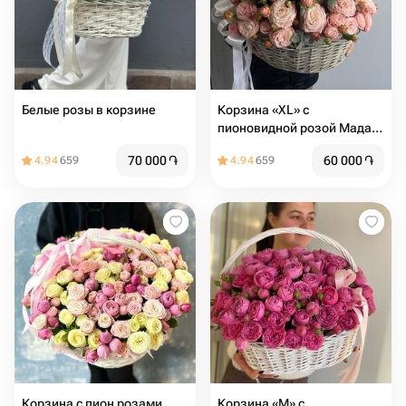
Белые розы в корзине
Корзина «XL» c
пионовидной розой Мадам
бомбастик
70 000
֏
60 000
֏
4.94
659
4.94
659
Корзина с пион розами
Корзина «M» с