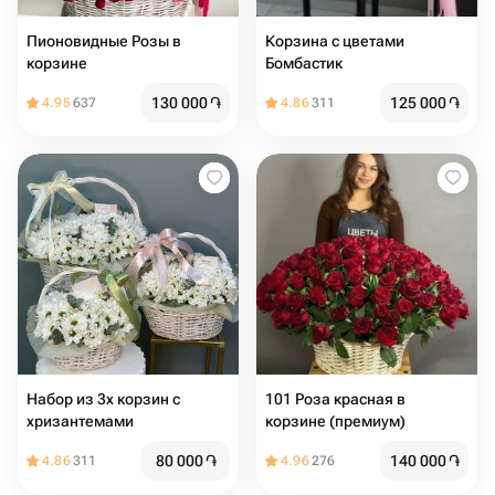
Пионовидные Розы в
Корзина с цветами
корзине
Бомбастик
130 000
֏
125 000
֏
4.95
637
4.86
311
Набор из 3х корзин с
101 Роза красная в
хризантемами
корзине (премиум)
80 000
֏
140 000
֏
4.86
311
4.96
276