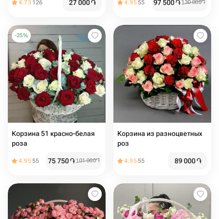
27 000
֏
97 500
֏
4.73
126
4.95
55
130 000
֏
-
25
%
Корзина 51 красно-белая
Корзина из разноцветных
роза
роз
75 750
֏
89 000
֏
4.95
55
101 000
֏
4.95
55