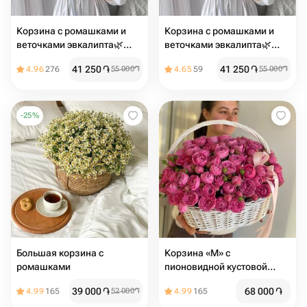
Корзина с ромашками и
Корзина с ромашками и
веточками эвкалипта🌿
веточками эвкалипта🌿
Размер М
Размер М
41 250
֏
41 250
֏
4.96
276
55 000
֏
4.65
59
55 000
֏
-
25
%
Большая корзина с
Корзина «M» с
ромашками
пионовидной кустовой
розой
39 000
֏
68 000
֏
4.99
165
52 000
֏
4.99
165