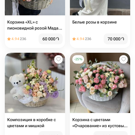
Корзина «XL» c
Белые розы в корзине
пионовидной розой Мадам
бомбастик
60 000
֏
70 000
֏
4.94
236
4.94
236
-
25
%
Композиция в коробке с
Корзина с цветами
цветами и мишкой
«Очарование» из кустовых
роз с эвкалиптом