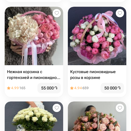
Нежная корзина с
Кустовые пионовидные
гортензией и пионовидной
розы в корзине
розой
55 000
֏
50 000
֏
4.99
165
4.94
659