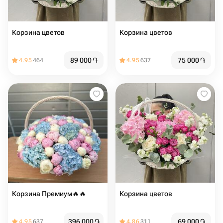
Корзина цветов
Корзина цветов
89 000
֏
75 000
֏
4.95
464
4.95
637
Корзина Премиум🔥🔥
Корзина цветов
396 000
֏
69 000
֏
4.95
637
4.86
311