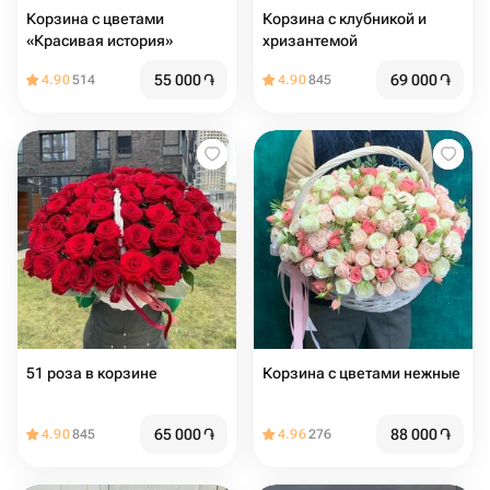
Корзина с цветами
Корзина с клубникой и
«Красивая история»
хризантемой
55 000
֏
69 000
֏
4.90
514
4.90
845
51 роза в корзине
Корзина с цветами нежные
65 000
֏
88 000
֏
4.90
845
4.96
276