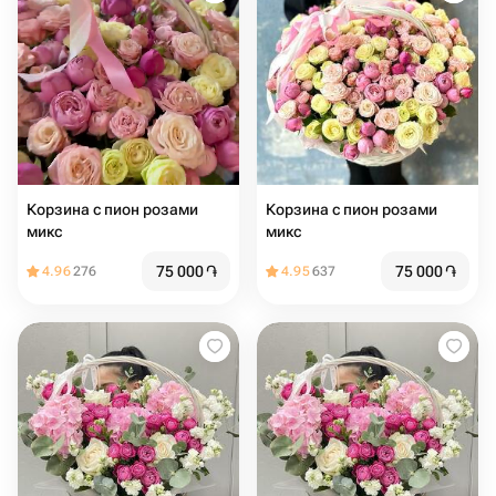
Корзина с пион розами
Корзина с пион розами
микс
микс
75 000
֏
75 000
֏
4.96
276
4.95
637