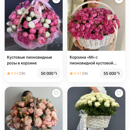
Кустовые пионовидные
Корзина «M» с
розы в корзине
пионовидной кустовой
розой
50 000
֏
55 000
֏
4.94
236
4.94
236