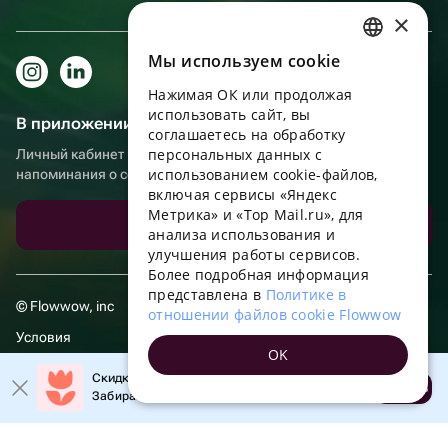
×
Мы используем сookie
RUSSIAN
Нажимая ОК или продолжая
ENGLISH
использовать сайт, вы
В приложении еще удобнее!
UKRAINIAN
соглашаетесь на обработку
персональных данных с
Личный кабинет получателя, больше бонусов за покупки и
PORTUGUESE
использованием cookie-файлов,
напоминания о событиях
включая сервисы «Яндекс
SPANISH
Метрика» и «Top Mail.ru», для
Скачать приложение
анализа использования и
HUNGARIAN
улучшения работы сервисов.
ITALIAN
Более подробная информация
представлена в
Политике в
FRENCH
© Flowwow, inc
отношении файлов cookie Flowwow
TURKISH
Условия
OK
GERMAN
Обработка персональных данных
Скидка 20% на первый заказ!
Открыть
Забирайте промокод в приложении!
POLISH