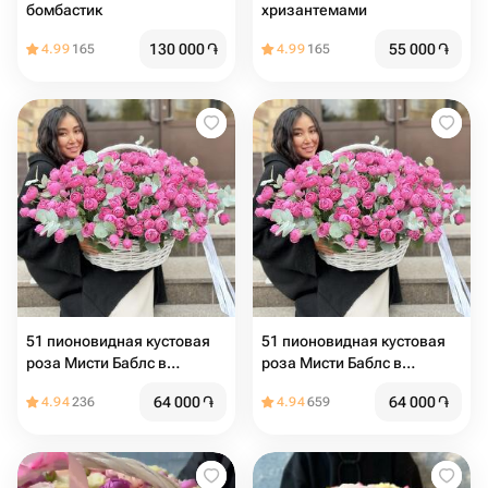
бомбастик
хризантемами
130 000
֏
55 000
֏
4.99
165
4.99
165
51 пионовидная кустовая
51 пионовидная кустовая
роза Мисти Баблс в
роза Мисти Баблс в
корзине
корзине
64 000
֏
64 000
֏
4.94
236
4.94
659