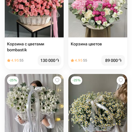
Корзина с цветами
Корзина цветов
bombastik
130 000
֏
89 000
֏
4.95
55
4.95
55
-
25
%
-
25
%