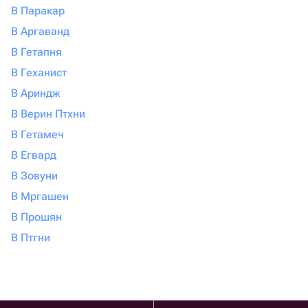
В Паракар
В Аргаванд
В Гетапня
В Геханист
В Ариндж
В Верин Птхни
В Гетамеч
В Егвард
В Зовуни
В Мргашен
В Прошян
В Птгни