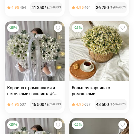
Размер М
41 250
֏
36 750
֏
4.95
464
55 000
֏
4.95
464
49 000
֏
-
25
%
-
25
%
Корзина с ромашками и
Большая корзина с
веточками эвкалипта🌿
ромашками
Размер М
46 500
֏
43 500
֏
4.95
637
62 000
֏
4.95
637
58 000
֏
-
25
%
-
25
%