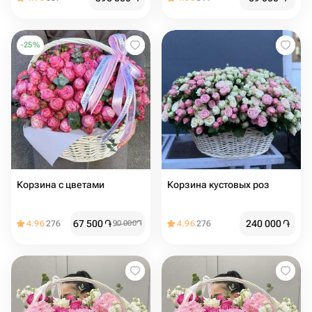
-
25
%
Корзина с цветами
Корзина кустовых роз
67 500
֏
240 000
֏
4.96
276
90 000
֏
4.96
276