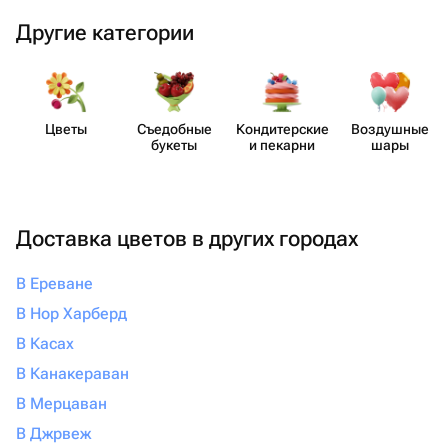
Другие категории
Цветы
Съедобные
Кондит​ерские
Воздушные
букеты
и пекарни
шары
Доставка цветов в других городах
В Ереване
В Нор Харберд
В Касах
В Канакераван
В Мерцаван
В Джрвеж