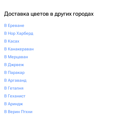
Доставка цветов в других городах
В Ереване
В Нор Харберд
В Касах
В Канакераван
В Мерцаван
В Джрвеж
В Паракар
В Аргаванд
В Гетапня
В Геханист
В Ариндж
В Верин Птхни