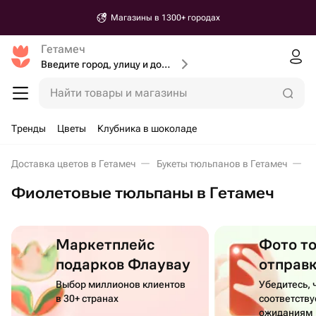
Магазины в 1300+ городах
Гетамеч
Введите город, улицу и дом доставки
Найти товары и магазины
Тренды
Цветы
Клубника в шоколаде
Доставка цветов в Гетамеч
Букеты тюльпанов в Гетамеч
Ф
Фиолетовые тюльпаны в Гетамеч
Маркетплейс
Фото т
подарков Флаувау
отправ
Выбор миллионов клиентов
Убедитесь, 
в 30+ странах
соответств
ожиданиям