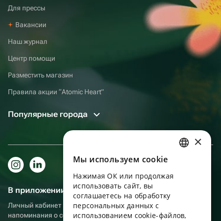
Для прессы
Вакансии
Наш журнал
Центр помощи
Разместить магазин
Правила акции “Atomic Heart”
Популярные города
×
Мы используем сookie
RUSSIAN
Нажимая ОК или продолжая
ENGLISH
использовать сайт, вы
В приложении еще удобнее!
UKRAINIAN
соглашаетесь на обработку
персональных данных с
Личный кабинет получателя, больше бонусов за покупки и
PORTUGUESE
использованием cookie-файлов,
напоминания о событиях