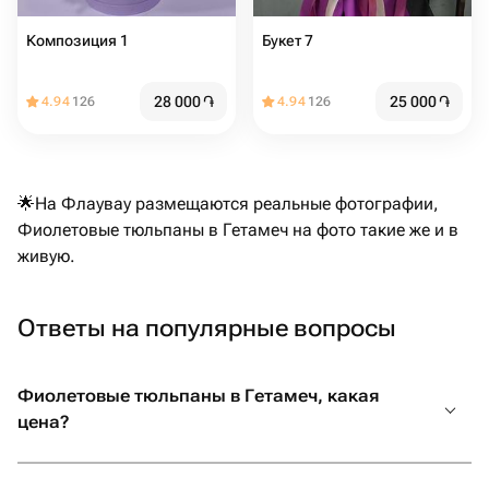
Композиция 1
Букет 7
28 000
֏
25 000
֏
4.94
126
4.94
126
🌟На Флаувау размещаются реальные фотографии,
Фиолетовые тюльпаны в Гетамеч на фото такие же и в
живую.
Ответы на популярные вопросы
Фиолетовые тюльпаны в Гетамеч, какая
цена?