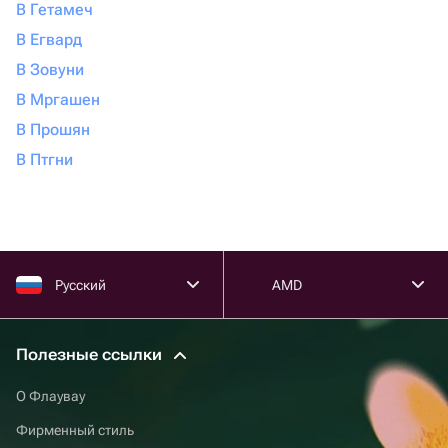
В Гетамеч
В Егвард
В Зовуни
В Мргашен
В Прошян
В Птгни
Русский
AMD
Полезные ссылки
О Флаувау
Фирменный стиль