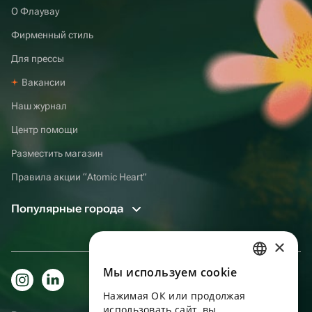
О Флаувау
Фирменный стиль
Для прессы
Вакансии
Наш журнал
Центр помощи
Разместить магазин
Правила акции “Atomic Heart”
Популярные города
×
Мы используем сookie
RUSSIAN
Нажимая ОК или продолжая
ENGLISH
использовать сайт, вы