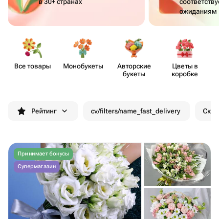
в 30+ странах
соответств
ожиданиям
Все товары
Моно​букеты
Авторские
Цветы в
букеты
коробке
Рейтинг
cv/filters/name_fast_delivery
Скид
Принимает бонусы
Супермагазин