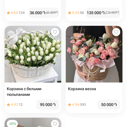
36 000
֏
135 000
֏
4.68
124
45 000
֏
5.00
56
270 000
֏
Корзина с белыми
Корзина весна
тюльпанами
95 000
֏
50 000
֏
4.92
12
4.96
393
-
20
%