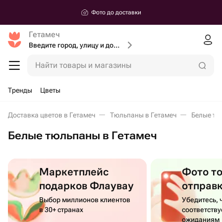
Фото до доставки
Гетамеч
Введите город, улицу и дом доставки
Найти товары и магазины
Тренды
Цветы
Доставка цветов в Гетамеч
Тюльпаны в Гетамеч
Белые тю
Белые тюльпаны в Гетамеч
Маркетплейс
Фото т
подарков Флаувау
отправ
Выбор миллионов клиентов
Убедитесь, 
в 30+ странах
соответств
ожиданиям