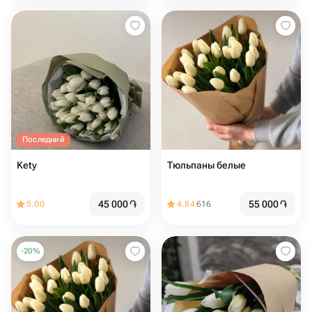
Последний
Kety
Тюльпаны белые
45 000
֏
55 000
֏
5.00
4.84
616
-
20
%