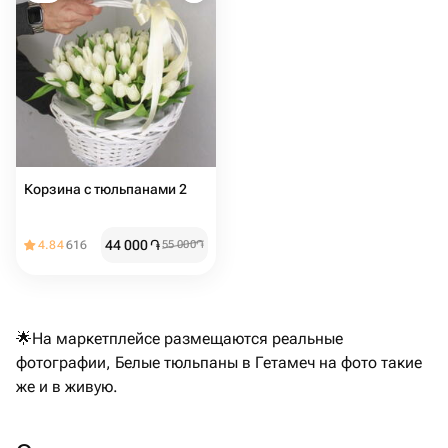
Корзина с тюльпанами 2
44 000
֏
4.84
616
55 000
֏
🌟На маркетплейсе размещаются реальные
фотографии, Белые тюльпаны в Гетамеч на фото такие
же и в живую.