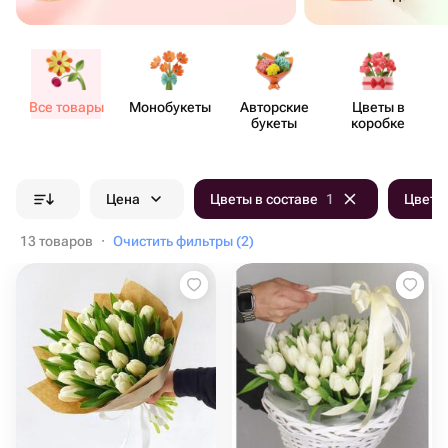
Все товары
Моно​букеты
Авторские
Цветы в
букеты
коробке
Цена
Цветы в составе
1
Цвет б
13 товаров
·
Очистить фильтры (2)