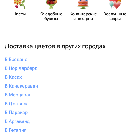
Цветы
Съедобные
Кондит​ерские
Воздушные
букеты
и пекарни
шары
Доставка цветов в других городах
В Ереване
В Нор Харберд
В Касах
В Канакераван
В Мерцаван
В Джрвеж
В Паракар
В Аргаванд
В Гетапня