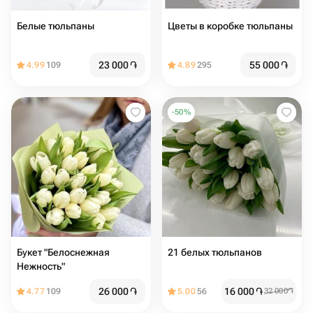
Белые тюльпаны
Цветы в коробке тюльпаны
23 000
֏
55 000
֏
4.99
109
4.89
295
-
50
%
Букет "Белоснежная
21 белых тюльпанов
Нежность"
26 000
֏
16 000
֏
4.77
109
5.00
56
32 000
֏