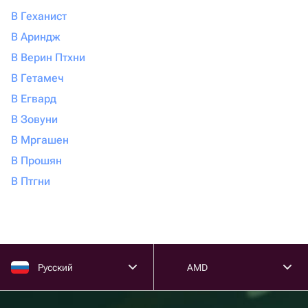
В Геханист
В Ариндж
В Верин Птхни
В Гетамеч
В Егвард
В Зовуни
В Мргашен
В Прошян
В Птгни
Русский
AMD