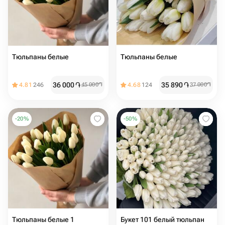
Тюльпаны белые
Тюльпаны белые
36 000
֏
35 890
֏
4.81
246
45 000
֏
4.68
124
37 000
֏
-
20
%
-
50
%
Тюльпаны белые 1
Букет 101 белый тюльпан