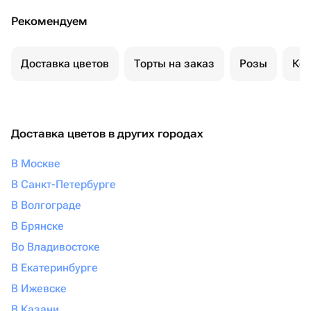
конкурсов, мастер-классов
- подходит для детского сада, школы, развивающих
Рекомендуем
занятий
- после раскрашивания остаётся красивый декор в
Доставка цветов
Торты на заказ
Розы
Ком
комнату
✨ Можно сделать разные тематики под праздник:
Пасха, космос, животные, цветы, сказочные сюжеты,
Доставка цветов в других городах
сезонные и праздничные варианты.
В Москве
Если нужен набор для группы детей, подарок в садик
или партия на день рождения — пишите, подготовлю
В Санкт-Петербурге
нужное количество.
В Волгограде
В Брянске
Во Владивостоке
В Екатеринбурге
В Ижевске
В Казани