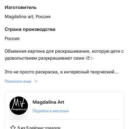
Изготовитель
Magdalina art, Россия
Страна производства
Россия
Объемная картина для раскрашивания, которую дети с
удовольствием разукрашивают сами 🎨✨
Это не просто раскраска, а интересный творческий
подарок, после которого у ребёнка остаётся красивая
Показать еще
объёмная картина, сделанная своими руками.
Такая работа выглядит очень эффектно, необычно и
красиво в интерьере детской комнаты.
Magdalina Art
Перейти в магазин
Отлично подойдёт:
- на день рождения
- как подарок гостям на детский праздник
5 из 5
рейтинг товаров