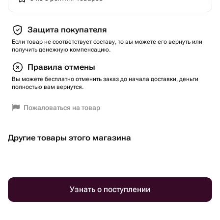
- на Пасху
- на День космонавтики
Защита покупателя
- на Новый год и другие праздники
Если товар не соответствует составу, то вы можете его вернуть или
- как подарок в детский сад
получить денежную компенсацию.
- для мастер-класса в группе
Правила отмены
- для творческих занятий дома
Вы можете бесплатно отменить заказ до начала доставки, деньги
полностью вам вернутся.
Почему детям это нравится:
- интересно раскрашивать не обычную плоскую
Пожаловаться на товар
картинку, а объёмную
- развивается фантазия, мелкая моторика,
Другие товары этого магазина
усидчивость
- ребёнок создаёт настоящую картину своими руками
- результат получается яркий, красивый и памятный
Почему это удобно для родителей и воспитателей:
Узнать о поступлении
- готовая идея для необычного подарка
- можно использовать для праздника, занятий,