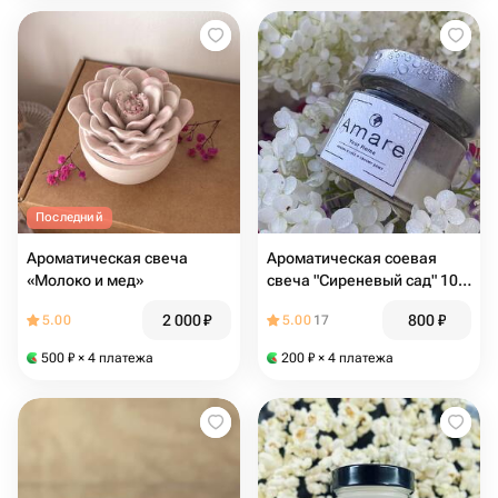
Последний
Ароматическая свеча
Ароматическая соевая
«Молоко и мед»
свеча "Сиреневый сад" 100
мл
2 000
₽
800
₽
5.00
5.00
17
500
₽
× 4 платежа
200
₽
× 4 платежа