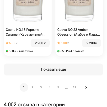
Свеча NO.18 Popcorn
Свеча NO.22 Amber
Caramel (Карамельный
Obsession (Амбра и Ладан)
Попкорн) AROME MAGIE
AROME MAGIE LAB
2 200
₽
2 200
₽
5.00
2
5.00
2
LAB ароматическая 200 мл
ароматическая 200 мл
кокосовый воск
кокосовый воск
550
₽
× 4 платежа
550
₽
× 4 платежа
Показать еще
1
2
3
4
5
19
...
4 002 отзыва в категории