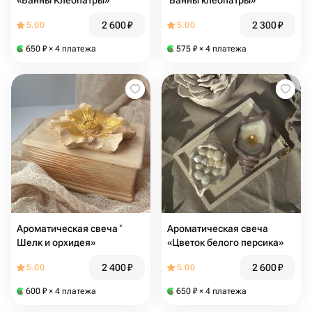
«Ванны Клеопатры»
‘Ванны клеопатры»
2 600
₽
2 300
₽
5.00
5.00
650
₽
× 4 платежа
575
₽
× 4 платежа
Ароматическая свеча ‘
Ароматическая свеча
Шелк и орхидея»
«Цветок белого персика»
2 400
₽
2 600
₽
5.00
5.00
600
₽
× 4 платежа
650
₽
× 4 платежа