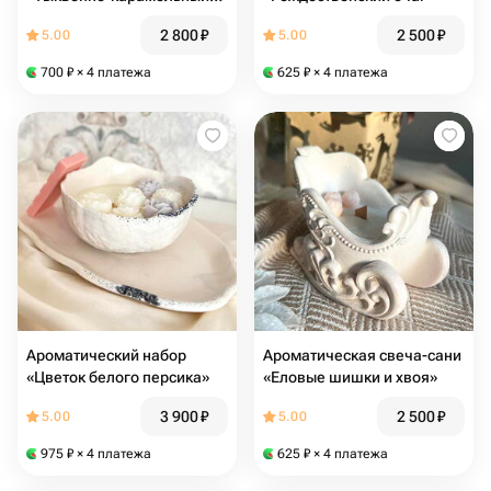
хруст
2 800
₽
2 500
₽
5.00
5.00
700
₽
× 4 платежа
625
₽
× 4 платежа
Ароматический набор
Ароматическая свеча-сани
«Цветок белого персика»
«Еловые шишки и хвоя»
3 900
₽
2 500
₽
5.00
5.00
975
₽
× 4 платежа
625
₽
× 4 платежа