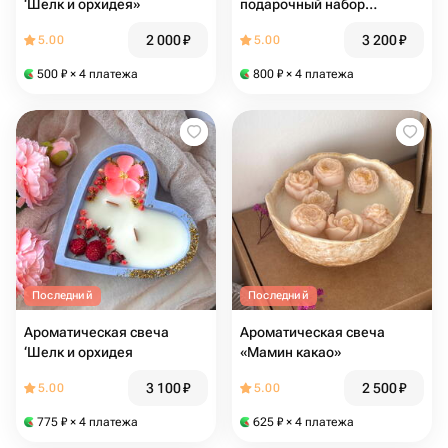
‘Шелк и орхидея»
подарочный набор
«Апельсин, жасмин,
2 000
₽
3 200
₽
5.00
5.00
мускус»
500
₽
× 4 платежа
800
₽
× 4 платежа
Последний
Последний
Ароматическая свеча
Ароматическая свеча
‘Шелк и орхидея
«Мамин какао»
3 100
₽
2 500
₽
5.00
5.00
775
₽
× 4 платежа
625
₽
× 4 платежа