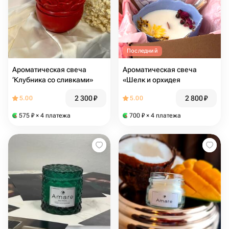
Последний
Ароматическая свеча
Ароматическая свеча
‘Клубника со сливками»
«Шелк и орхидея
2 300
₽
2 800
₽
5.00
5.00
575
₽
× 4 платежа
700
₽
× 4 платежа