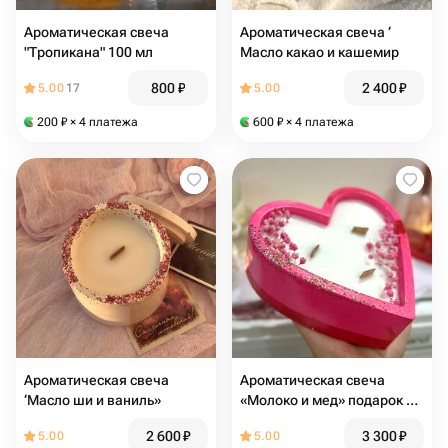
Ароматическая свеча
Ароматическая свеча ‘
"Тропикана" 100 мл
Масло какао и кашемир
800
₽
2 400
₽
5.00
17
5.00
200
₽
× 4 платежа
600
₽
× 4 платежа
Ароматическая свеча
Ароматическая свеча
‘Масло ши и ваниль»
«Молоко и мед» подарок на
14 февраля
2 600
₽
3 300
₽
5.00
5.00