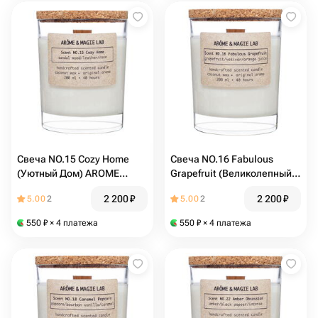
Cвеча NO.15 Cozy Home
Свеча NO.16 Fabulous
(Уютный Дом) AROME
Grapefruit (Великолепный
MAGIE LAB ароматическая
Грейпфрут) AROME MAGIE
2 200
₽
2 200
₽
5.00
2
5.00
2
200 мл кокосовый воск
LAB ароматическая 200 мл
кокосовый воск
550
₽
× 4 платежа
550
₽
× 4 платежа