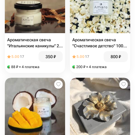
Ароматическая свеча
Ароматическая свеча
"Итальянские каникулы" 25
"Счастливое детство" 100
мл
мл
350
₽
800
₽
5.00
17
5.00
17
88
₽
× 4 платежа
200
₽
× 4 платежа