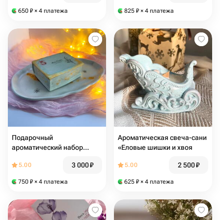
650
₽
× 4 платежа
825
₽
× 4 платежа
Подарочный
Ароматическая свеча-сани
ароматический набор
«Еловые шишки и хвоя
«Рождественский очаг»
3 000
₽
2 500
₽
5.00
5.00
750
₽
× 4 платежа
625
₽
× 4 платежа