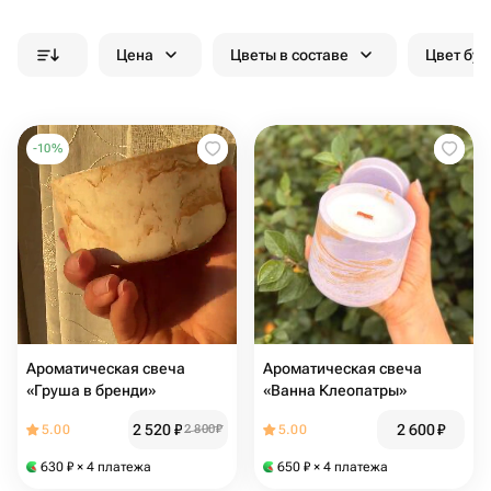
Цена
Цветы в составе
Цвет бук
-
10
%
Ароматическая свеча
Ароматическая свеча
«Груша в бренди»
«Ванна Клеопатры»
2 520
₽
2 600
₽
5.00
2 800
₽
5.00
630
₽
× 4 платежа
650
₽
× 4 платежа