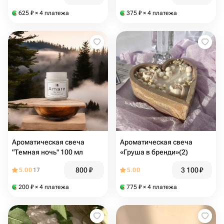
625
₽
× 4 платежа
375
₽
× 4 платежа
Ароматическая свеча
Ароматическая свеча
"Темная ночь" 100 мл
«Груша в бренди»(2)
800
₽
3 100
₽
5.00
17
5.00
200
₽
× 4 платежа
775
₽
× 4 платежа