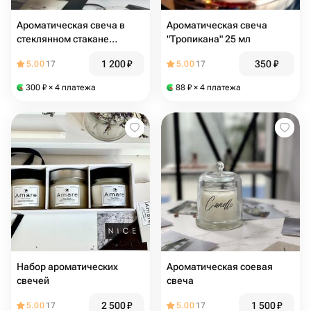
Ароматическая свеча в
Ароматическая свеча
стеклянном стакане
"Тропикана" 25 мл
"Сладкий ноябрь"
1 200
₽
350
₽
5.00
17
5.00
17
300
₽
× 4 платежа
88
₽
× 4 платежа
Набор ароматических
Ароматическая соевая
свечей
свеча
2 500
₽
1 500
₽
5.00
17
5.00
17