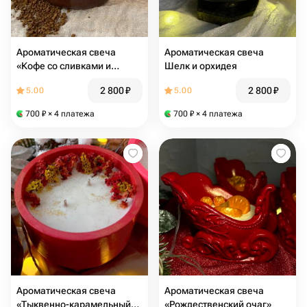
Ароматическая свеча
Ароматическая свеча
«Кофе со сливками и
Шелк и орхидея
тыквенно-карамельным
2 800
₽
2 800
₽
5.00
5.00
сиропом»
700
₽
× 4 платежа
700
₽
× 4 платежа
Ароматическая свеча
Ароматическая свеча
«Тыквенно-карамельный
«Рождественский очаг»