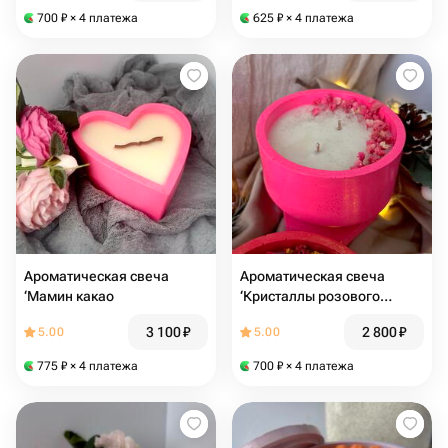
700
₽
× 4 платежа
625
₽
× 4 платежа
Ароматическая свеча
Ароматическая свеча
‘Мамин какао
‘Кристаллы розового
сахара
3 100
₽
2 800
₽
5.00
5.00
775
₽
× 4 платежа
700
₽
× 4 платежа