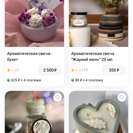
Ароматическая свеча-
Ароматическая свеча
букет
"Жаркий июль" 25 мл
2 500
₽
350
₽
5.00
5.00
17
625
₽
× 4 платежа
88
₽
× 4 платежа