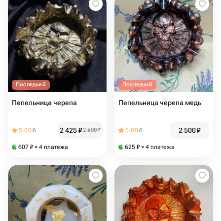
Последний
Последний
Пепельница черепа
Пепельница черепа медь
2 425
₽
2 500
₽
5.00
6
2 500
₽
5.00
6
607
₽
× 4 платежа
625
₽
× 4 платежа