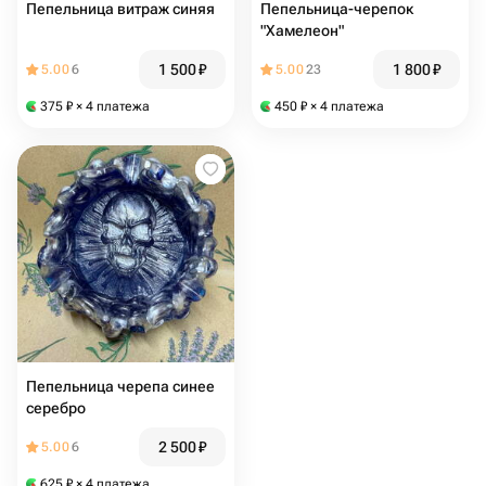
Пепельница витраж синяя
Пепельница-черепок
"Хамелеон"
1 500
₽
1 800
₽
5.00
6
5.00
23
375
₽
× 4 платежа
450
₽
× 4 платежа
Пепельница черепа синее
серебро
2 500
₽
5.00
6
625
₽
× 4 платежа