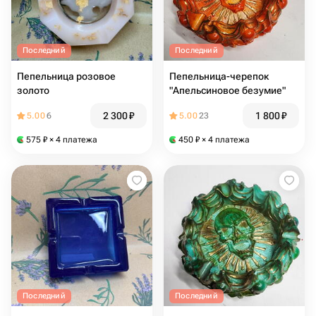
Последний
Последний
Пепельница розовое
Пепельница-черепок
золото
"Апельсиновое безумие"
2 300
₽
1 800
₽
5.00
6
5.00
23
575
₽
× 4 платежа
450
₽
× 4 платежа
Последний
Последний