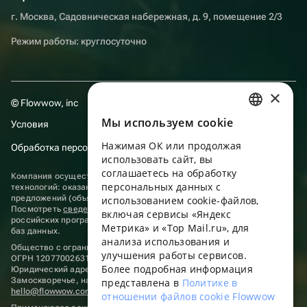
г. Москва, Садовническая набережная, д. 9, помещение 2/3
Режим работы: круглосуточно
×
© Flowwow, inc
Мы используем сookie
Условия
RUSSIAN
Нажимая ОК или продолжая
Обработка персональных данных
ENGLISH
использовать сайт, вы
UKRAINIAN
соглашаетесь на обработку
Компания осуществляет деятельность в области информационных
персональных данных с
технологий: оказание услуг в сети “Интернет” по размещению
PORTUGUESE
предложений (объявлений) продавцов о реализации товаров.
использованием cookie-файлов,
Посмотреть
сведения о программах
, включенных в реестр
включая сервисы «Яндекс
SPANISH
российских программ для электронных вычислительных машин и
Метрика» и «Top Mail.ru», для
баз данных.
анализа использования и
HUNGARIAN
Общество с ограниченной ответственностью «ФЛАУВАУ»
улучшения работы сервисов.
ОГРН 1207700263198, ИНН 9702020445
ITALIAN
Более подробная информация
Юридический адрес: г. Москва, вн.тер. г. Муниципальный округ
Замоскворечье, наб. Садовническая, д. 9, помещ. 2/3.
представлена в
Политике в
FRENCH
hello@flowwow.com
8 800 555-16-15
отношении файлов cookie Flowwow