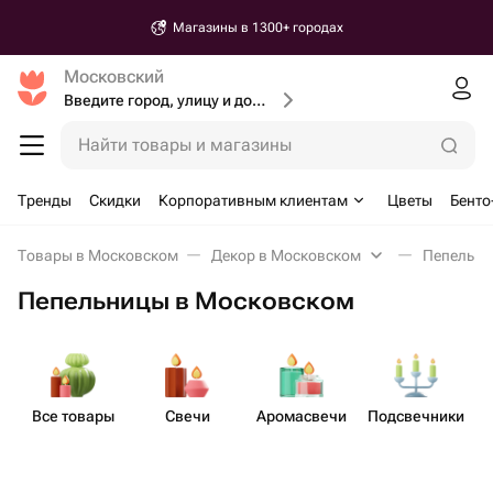
Магазины в 1300+ городах
Московский
Введите город, улицу и дом доставки
Найти товары и магазины
Тренды
Скидки
Корпоративным клиентам
Цветы
Бенто
Товары в Московском
Декор в Московском
Пепельни
Пепельницы в Московском
Все товары
Свечи
Аром​асвечи
Подсв​ечники