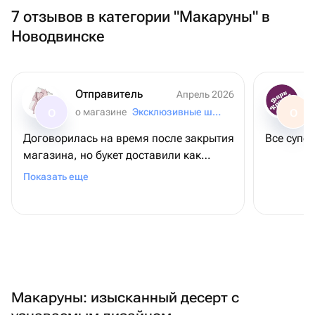
7 отзывов в категории "Макаруны" в
Новодвинске
Отправитель
Апрель 2026
о магазине
Эксклюзивные шары
О
О
Договорилась на время после закрытия
Все супер
магазина, но букет доставили как
договорились. Очень благодарна
Показать еще
магазину, сам букет неимоверно
впечатлил именниницу
Макаруны: изысканный десерт с