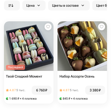
Цена
Цветы в составе
Цвет бук
Последний
Твой Сладкий Момент
Набор Ассорти Осень
6 760
₽
3 380
₽
4.87
5 тыс.
4.87
5 тыс.
1 690
₽
× 4 платежа
845
₽
× 4 платежа