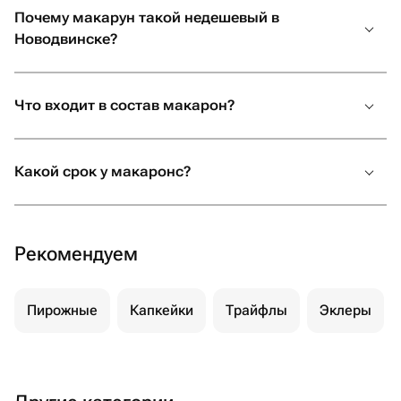
Почему макарун такой недешевый в
макаруны? Заказать в Новодвинске на маркетплейсе
Новодвинске?
цветов и подарков Флаувау. Здесь продаются изделия
ручной работы от множества разных мастеров, что
дает возможность выбрать самый подходящий
вариант по доступной цене. Используйте фильтры,
Что входит в состав макарон?
чтобы выбрать самую быструю доставку — в день
заказа или к выбранной дате.
Какой срок у макаронс?
Рекомендуем
Пирожные
Капкейки
Трайфлы
Эклеры