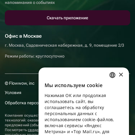
напоминания о событиях
Скачать приложение
Офис в Москве
г. Москва, Садовническая набережная, д. 9, помещение 2/3
Режим работы: круглосуточно
×
© Flowwow, inc
Мы используем сookie
RUSSIAN
Условия
Нажимая ОК или продолжая
ENGLISH
использовать сайт, вы
Обработка персональных данных
UKRAINIAN
соглашаетесь на обработку
персональных данных с
Компания осуществляет деятельность в области информационных
PORTUGUESE
использованием cookie-файлов,
технологий: оказание услуг в сети “Интернет” по размещению
включая сервисы «Яндекс
предложений (объявлений) продавцов о реализации товаров.
SPANISH
Посмотреть
сведения о программах
, включенных в реестр
Метрика» и «Top Mail.ru», для
российских программ для электронных вычислительных машин и