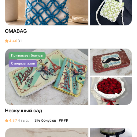
OMABAG
4.46
31
Принимает бонусы
Супермагазин
Нескучный сад
₽
₽
₽
₽
4.87
4 тыс.
3% бонусов