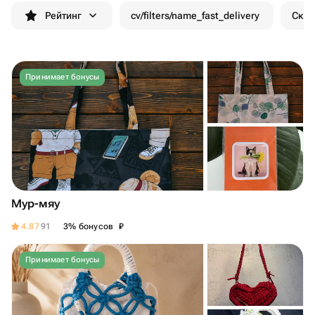
Рейтинг
cv/filters/name_fast_delivery
Скид
Принимает бонусы
Мур-мяу
₽
4.87
91
3% бонусов
Принимает бонусы