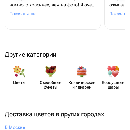
намного красивее, чем на фото! Я очень
ожидала!
довольна! Спасибо вам большое!!!!
прям оче
Показать еще
Показать 
работу! В
Другие категории
Цветы
Съедобные
Кондит​ерские
Воздушные
букеты
и пекарни
шары
Доставка цветов в других городах
В Москве