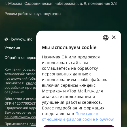
г. Москва, Садовническая набережная, д. 9, помещение 2/3
Режим работы: круглосуточно
×
© Flowwow, inc
Мы используем сookie
Условия
RUSSIAN
Нажимая ОК или продолжая
Обработка персональных данных
ENGLISH
использовать сайт, вы
UKRAINIAN
соглашаетесь на обработку
Компания осуществляет деятельность в области информационных
персональных данных с
технологий: оказание услуг в сети “Интернет” по размещению
PORTUGUESE
предложений (объявлений) продавцов о реализации товаров.
использованием cookie-файлов,
Посмотреть
сведения о программах
, включенных в реестр
включая сервисы «Яндекс
SPANISH
российских программ для электронных вычислительных машин и
Метрика» и «Top Mail.ru», для
баз данных.
анализа использования и
HUNGARIAN
Общество с ограниченной ответственностью «ФЛАУВАУ»
улучшения работы сервисов.
ОГРН 1207700263198, ИНН 9702020445
ITALIAN
Более подробная информация
Юридический адрес: г. Москва, вн.тер. г. Муниципальный округ
Замоскворечье, наб. Садовническая, д. 9, помещ. 2/3.
представлена в
Политике в
FRENCH
hello@flowwow.com
8 800 555-16-15
отношении файлов cookie Flowwow
Применяются
рекомендательные технологии
TURKISH