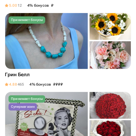
₽
5.00
12
4% бонусов
Принимает бонусы
Грин Белл
₽
₽
₽
₽
4.88
465
4% бонусов
Принимает бонусы
Супермагазин