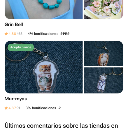
Grin Bell
₽
₽
₽
₽
4.88
465
4% bonificaciones
Acepta bonos
Mur-myau
₽
4.87
91
3% bonificaciones
Últimos comentarios sobre las tiendas en