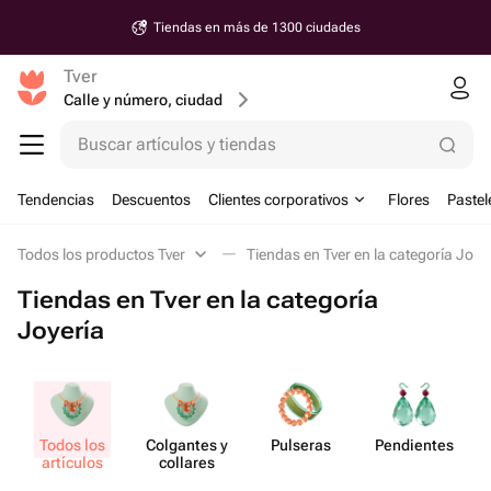
Tiendas en más de 1300 ciudades
Tver
Calle y número, ciudad
Buscar artículos y tiendas
Tendencias
Descuentos
Clientes corporativos
Flores
Pastel
Todos los productos Tver
Tiendas en Tver en la categoría Joye
Tiendas en Tver en la categoría
Joyería
Todos los
Colgantes y
Pulseras
Pend​ientes
artículos
collares