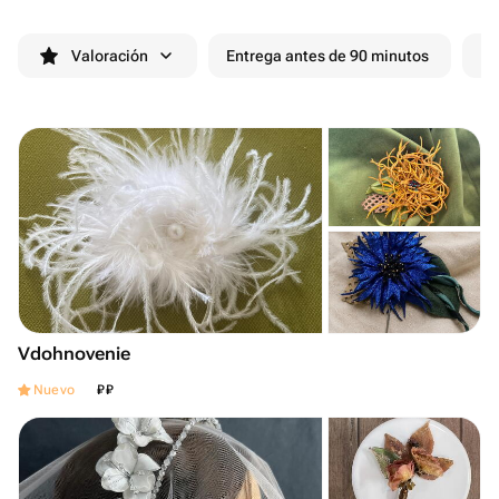
Valoración
Entrega antes de 90 minutos
De
Vdohnovenie
₽
₽
Nuevo