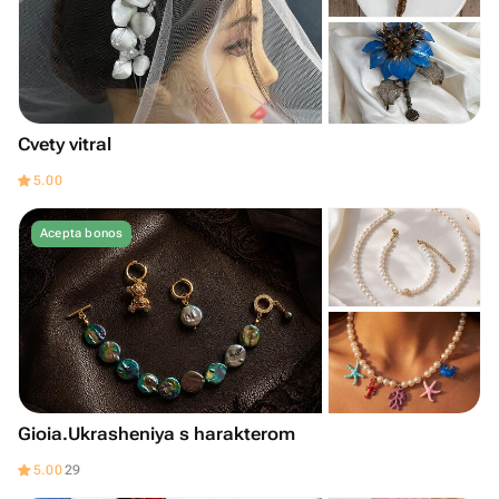
Cvety vitral
5.00
Acepta bonos
Gioia.Ukrasheniya s harakterom
5.00
29