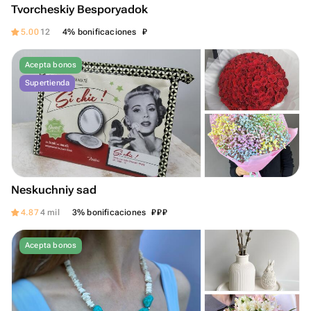
Tvorcheskiy Besporyadok
₽
5.00
12
4% bonificaciones
Acepta bonos
Supertienda
Neskuchniy sad
₽
₽
₽
4.87
4 mil
3% bonificaciones
Acepta bonos