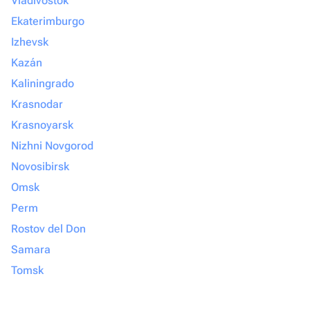
Vladivostok
Ekaterimburgo
Izhevsk
Kazán
Kaliningrado
Krasnodar
Krasnoyarsk
Nizhni Novgorod
Novosibirsk
Omsk
Perm
Rostov del Don
Samara
Tomsk