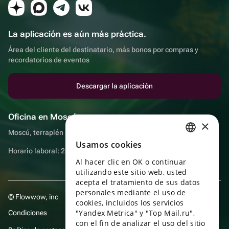
La aplicación es aún más práctica.
Área del cliente del destinatario, más bonos por compras y
recordatorios de eventos
Descargar la aplicación
Oficina en Moscú
×
Moscú, terraplén Sadovnicheskaya, 9, sala 2/3
Usamos cookies
RUSSIAN
Horario laboral: 24 horas
Al hacer clic en OK o continuar
ENGLISH
utilizando este sitio web, usted
UKRAINIAN
acepta el tratamiento de sus datos
personales mediante el uso de
© Flowwow, inc
PORTUGUESE
cookies, incluidos los servicios
"Yandex Metrica" y "Top Mail.ru",
Condiciones
SPANISH
con el fin de analizar el uso del sitio