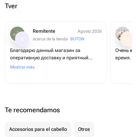
Tver
Remitente
Agosto 2026
acerca de la tienda
BUTON
R
E
Благодарю данный магазин за
Очень кр
оперативную доставку и приятный
время. Б
сервис😍 Не первый раз заказываю тут
Mostrar más
и каждый раз все на высшем уровне!
Te recomendamos
Accesorios para el cabello
Otros