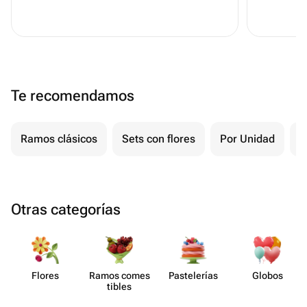
Te recomendamos
Ramos clásicos
Sets con flores
Por Unidad
F
Otras categorías
Flores
Ramos comes​
Paste​lerías
Globos
tibles