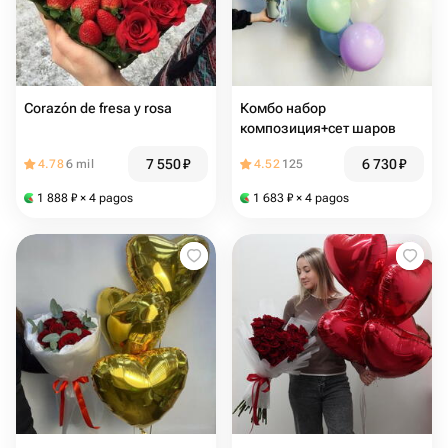
Corazón de fresa y rosa
Комбо набор
композиция+сет шаров
7 550
₽
6 730
₽
4.78
6 mil
4.52
125
1 888
₽
× 4 pagos
1 683
₽
× 4 pagos