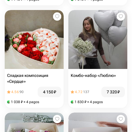
Сладкая композиция
Комбо-набор «Люблю»
«Сердце»
4 150
₽
7 320
₽
4.56
90
4.72
137
1 038
₽
× 4 pagos
1 830
₽
× 4 pagos