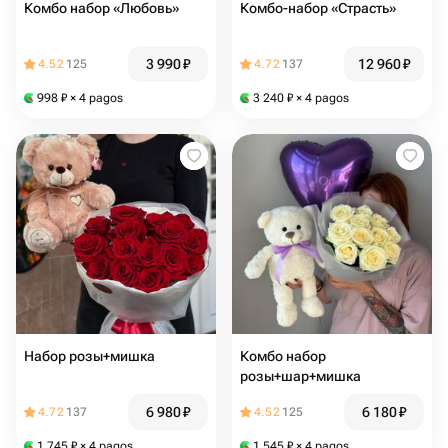
Комбо набор «Любовь»
Комбо-набор «Страсть»
3 990
₽
12 960
₽
4.52
125
4.72
137
998
₽
× 4 pagos
3 240
₽
× 4 pagos
Набор розы+мишка
Комбо набор
розы+шар+мишка
6 980
₽
6 180
₽
4.72
137
4.52
125
1 745
₽
× 4 pagos
1 545
₽
× 4 pagos