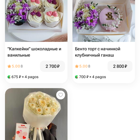
"Капкейки" шоколадные и
Бенто торт с начинкой
ванильные
клубничный ганаш
2 700
₽
2 800
₽
5.00
8
5.00
8
675
₽
× 4 pagos
700
₽
× 4 pagos