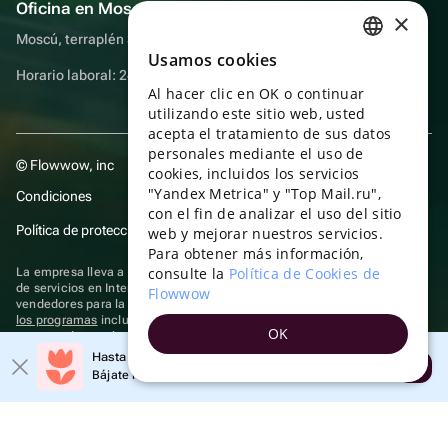
Oficina en Moscú
×
Moscú, terraplén Sadovnicheskaya, 9, sala 2/3
Usamos cookies
RUSSIAN
Horario laboral: 24 horas
Al hacer clic en OK o continuar
ENGLISH
utilizando este sitio web, usted
UKRAINIAN
acepta el tratamiento de sus datos
personales mediante el uso de
© Flowwow, inc
PORTUGUESE
cookies, incluidos los servicios
"Yandex Metrica" y "Top Mail.ru",
Condiciones
SPANISH
con el fin de analizar el uso del sitio
Política de protección y privacidad de datos
web y mejorar nuestros servicios.
HUNGARIAN
Para obtener más información,
ITALIAN
consulte la
Política de Cookies de
La empresa lleva a cabo su actividad en el ámbito de las TI: prestación
de servicios en Internet para la publicación de ofertas (anuncios) de
Flowwow
FRENCH
vendedores para la venta de artículos. Acceder a la
información sobre
los programas
incluidos en el registro de programas rusos para
OK
TURKISH
computadoras y bases de datos.
Hasta un 10% de descuento en el primer pedido
Se aplican
tecnologías de recomendación
Abrir
GERMAN
Bájate la aplicación y obtén tu código
POLISH