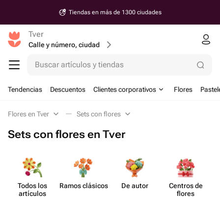
Tiendas en más de 1300 ciudades
Tver
Calle y número, ciudad
Buscar artículos y tiendas
Tendencias
Descuentos
Clientes corporativos
Flores
Pastel
Flores en Tver
Sets con flores
Sets con flores en Tver
Todos los
Ramos clásicos
De autor
Centros de
Se
artículos
flores