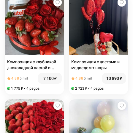
Композиция с клубникой
Композиция с цветами и
,шоколадной пастой и
медведем + шары
красными розами
7 100
₽
10 890
₽
4.88
5 mil
4.88
5 mil
1 775
₽
× 4 pagos
2 723
₽
× 4 pagos