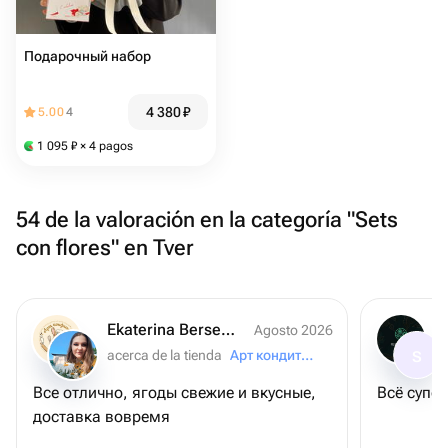
Подарочный набор
4 380
₽
5.00
4
1 095
₽
× 4 pagos
54 de la valoración en la categoría "Sets
con flores" en Tver
Ekaterina Berseneva
Agosto 2026
acerca de la tienda
Арт кондитер
S
Все отлично, ягоды свежие и вкусные,
Всё супер
доставка вовремя