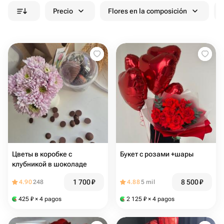
Precio
Flores en la composición
Цветы в коробке с
Букет с розами +шары
клубникой в шоколаде
1 700
₽
8 500
₽
4.90
248
4.88
5 mil
425
₽
× 4 pagos
2 125
₽
× 4 pagos