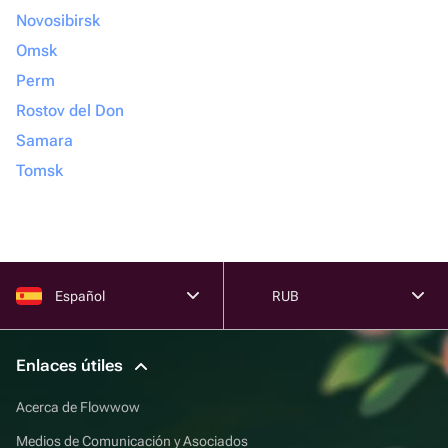
Novosibirsk
Omsk
Perm
Rostov del Don
Samara
Tomsk
Español
RUB
Enlaces útiles
Acerca de Flowwow
Medios de Comunicación y Asociados