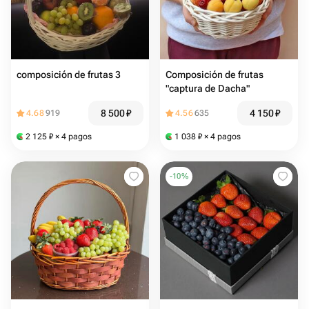
composición de frutas 3
Composición de frutas
"captura de Dacha"
8 500
₽
4 150
₽
4.68
919
4.56
635
2 125
₽
× 4 pagos
1 038
₽
× 4 pagos
-
10
%