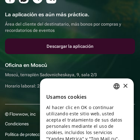
La aplicación es aún más práctica.
Área del cliente del destinatario, más bonos por compras y
recordatorios de eventos
Descargar la aplicación
Oficina en Moscú
Moscú, terraplén Sadovnicheskaya, 9, sala 2/3
×
Horario laboral: 24 horas
Usamos cookies
RUSSIAN
Al hacer clic en OK o continuar
ENGLISH
utilizando este sitio web, usted
© Flowwow, inc
UKRAINIAN
acepta el tratamiento de sus datos
Condiciones
personales mediante el uso de
PORTUGUESE
cookies, incluidos los servicios
Política de protección y privacidad de datos
"Yandex Metrica" y "Top Mail.ru",