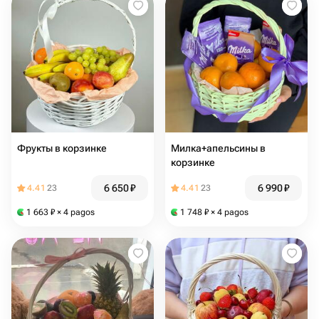
Фрукты в корзинке
Милка+апельсины в
корзинке
6 650
₽
6 990
₽
4.41
23
4.41
23
1 663
₽
× 4 pagos
1 748
₽
× 4 pagos