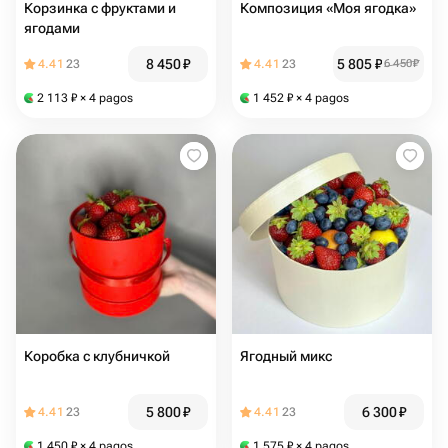
Корзинка с фруктами и
Композиция «Моя ягодка»
ягодами
8 450
₽
5 805
₽
4.41
23
4.41
23
6 450
₽
2 113
₽
× 4 pagos
1 452
₽
× 4 pagos
Коробка с клубничкой
Ягодный микс
5 800
₽
6 300
₽
4.41
23
4.41
23
1 450
₽
× 4 pagos
1 575
₽
× 4 pagos