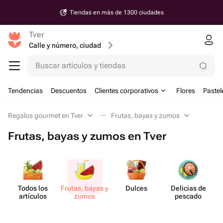
Tiendas en más de 1300 ciudades
Tver
Calle y número, ciudad
Buscar artículos y tiendas
Tendencias
Descuentos
Clientes corporativos
Flores
Pastel
Regalos gourmet en Tver
Frutas, bayas y zumos
Frutas, bayas y zumos en Tver
Todos los
Frutas, bayas y
Dulces
Delicias de
artículos
zumos
pescado