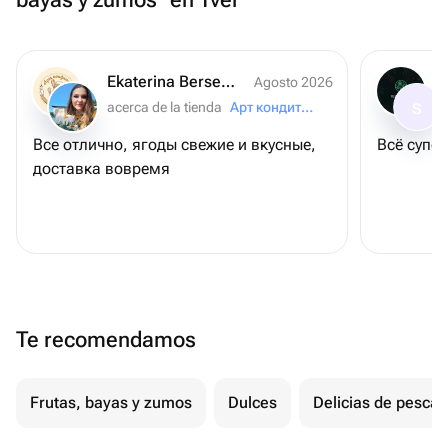
Ekaterina Berseneva
Agosto 2026
acerca de la tienda
Арт кондитер
S
Все отлично, ягоды свежие и вкусные,
Всё супер
доставка вовремя
Te recomendamos
Frutas, bayas y zumos
Dulces
Delicias de pesca