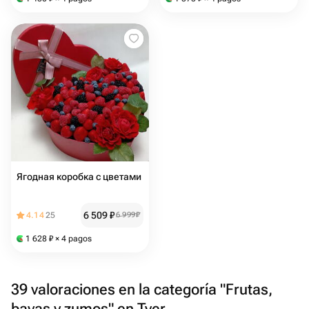
Ягодная коробка с цветами
6 509
₽
4.14
25
6 999
₽
1 628
₽
× 4 pagos
39 valoraciones en la categoría "Frutas,
bayas y zumos" en Tver