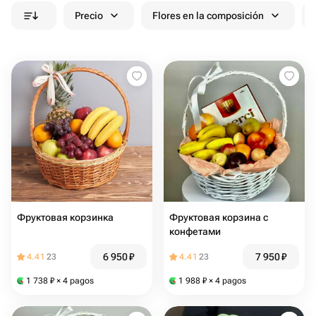
Precio
Flores en la composición
Фруктовая корзинка
Фруктовая корзина с
конфетами
6 950
₽
7 950
₽
4.41
23
4.41
23
1 738
₽
× 4 pagos
1 988
₽
× 4 pagos