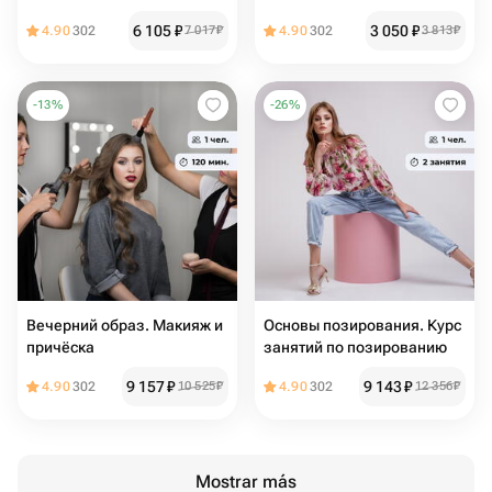
6 105
₽
3 050
₽
4.90
302
7 017
₽
4.90
302
3 813
₽
-
13
%
-
26
%
Вечерний образ. Макияж и
Основы позирования. Курс
причёска
занятий по позированию
9 157
₽
9 143
₽
4.90
302
10 525
₽
4.90
302
12 356
₽
Mostrar más