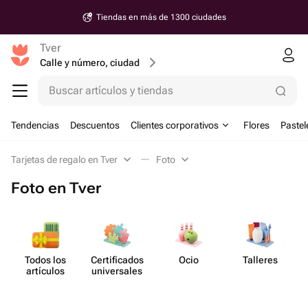
Tiendas en más de 1300 ciudades
Tver
Calle y número, ciudad
Buscar artículos y tiendas
Tendencias
Descuentos
Clientes corporativos
Flores
Pastel
Tarjetas de regalo en Tver
Foto
Foto en Tver
Todos los
Certif​icados
Ocio
Talleres
artículos
unive​rsales