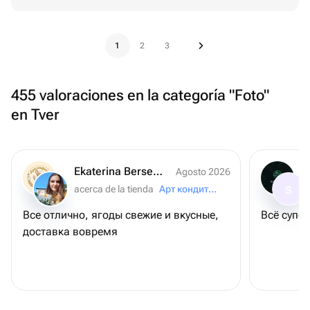
1
2
3
455 valoraciones en la categoría "Foto"
en Tver
Ekaterina Berseneva
Agosto 2026
acerca de la tienda
Арт кондитер
S
Все отлично, ягоды свежие и вкусные,
Всё супер
доставка вовремя