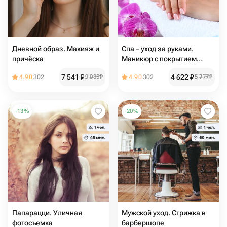
Дневной образ. Макияж и
Спа – уход за руками.
причёска
Маникюр с покрытием
гель-лак в Отрадном
7 541
₽
4 622
₽
4.90
302
9 085
₽
4.90
302
5 777
₽
-
13
%
-
20
%
Папарацци. Уличная
Мужской уход. Стрижка в
фотосъемка
барбершопе