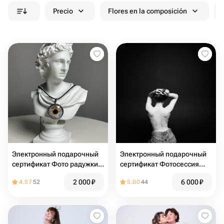
Precio
Flores en la composición
Электронный подарочный
Электронный подарочный
сертификат Фото радужки
сертификат Фотосессия
глаза (аксессуар с одной
без фотографа в
2 000
₽
6 000
₽
4.57
52
5.00
44
радужкой)
фотостудии автопортрета