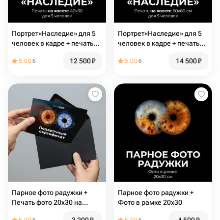
Портрет«Наследие» для 5
Портрет«Наследие» для 5
человек в кадре + печать
человек в кадре + печать
на холсте 40х30
на холсте 60х80
12 500
₽
14 500
₽
5.00
6
5.00
6
Парное фото радужки +
Парное фото радужки +
Печать фото 20х30 на
Фото в рамке 20х30
бумаге сатин