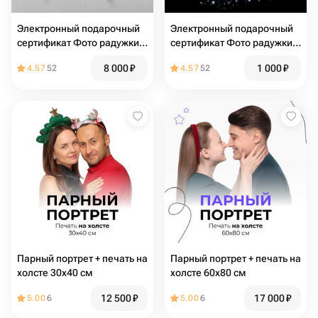
Электронный подарочный
Электронный подарочный
сертификат Фото радужки
сертификат Фото радужки
глаза (картина на стекле
глаза (заставка на
8 000
₽
1 000
₽
4.57
52
4.57
52
40х70)
телефон)
Парный портрет + печать на
Парный портрет + печать на
холсте 30х40 см
холсте 60х80 см
12 500
₽
17 000
₽
5.00
6
5.00
6