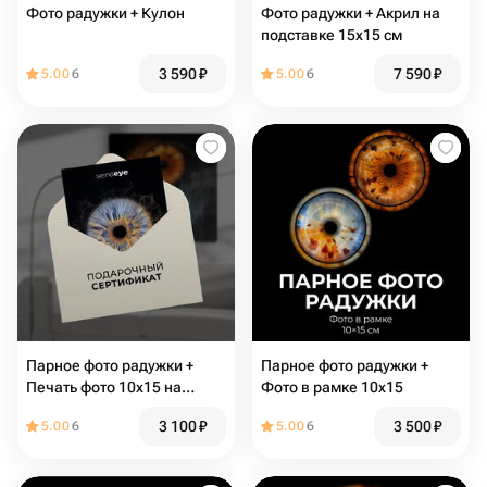
Фото радужки + Кулон
Фото радужки + Акрил на
подставке 15х15 см
3 590
₽
7 590
₽
5.00
6
5.00
6
Парное фото радужки +
Парное фото радужки +
Печать фото 10х15 на
Фото в рамке 10х15
бумаге сатин
3 100
₽
3 500
₽
5.00
6
5.00
6