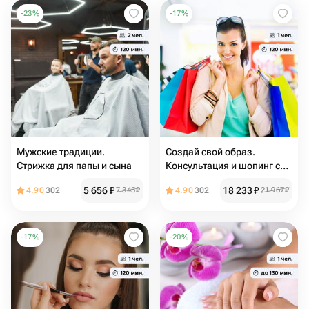
-
23
%
-
17
%
Мужские традиции.
Создай свой образ.
Стрижка для папы и сына
Консультация и шопинг со
стилистом
5 656
₽
18 233
₽
4.90
302
7 345
₽
4.90
302
21 967
₽
-
17
%
-
20
%