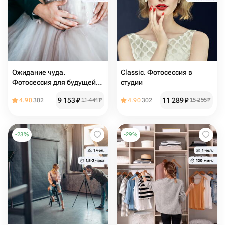
Ожидание чуда.
Classic. Фотосессия в
Фотосессия для будущей
студии
мамы
9 153
₽
11 289
₽
4.90
302
11 441
₽
4.90
302
15 255
₽
-
23
%
-
29
%