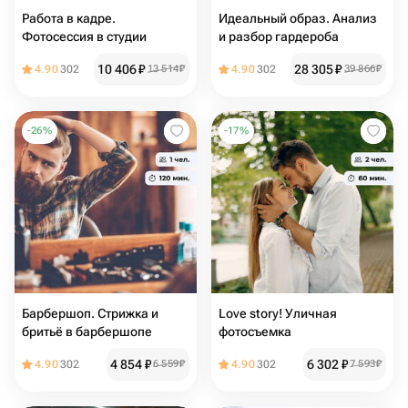
Работа в кадре.
Идеальный образ. Анализ
Фотосессия в студии
и разбор гардероба
10 406
₽
28 305
₽
4.90
302
13 514
₽
4.90
302
39 866
₽
-
26
%
-
17
%
Барбершоп. Стрижка и
Love story! Уличная
бритьё в барбершопе
фотосъемка
4 854
₽
6 302
₽
4.90
302
6 559
₽
4.90
302
7 593
₽