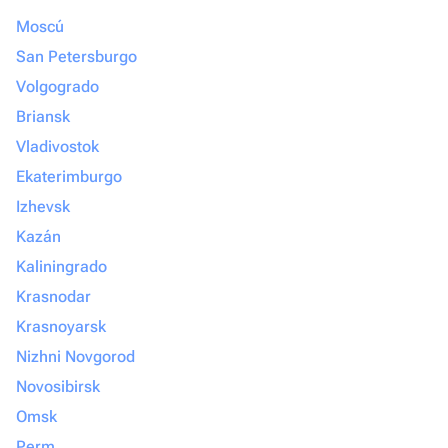
Moscú
San Petersburgo
Volgogrado
Briansk
Vladivostok
Ekaterimburgo
Izhevsk
Kazán
Kaliningrado
Krasnodar
Krasnoyarsk
Nizhni Novgorod
Novosibirsk
Omsk
Perm