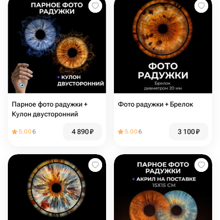
Парное фото радужки +
Фото радужки + Брелок
Кулон двусторонний
4 890
₽
3 100
₽
5.00
6
5.00
6