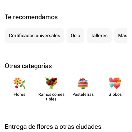
Te recomendamos
Certificados universales
Ocio
Talleres
Masaj
Otras categorías
Flores
Ramos comes​
Paste​lerías
Globos
tibles
Entrega de flores a otras ciudades