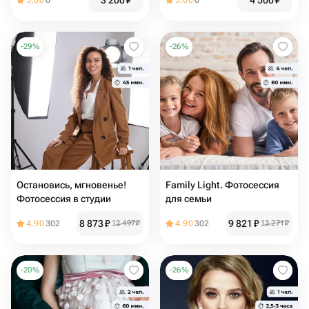
3 200
₽
4 500
₽
5.00
6
5.00
6
-
29
%
-
26
%
Остановись, мгновенье!
Family Light. Фотосессия
Фотосессия в студии
для семьи
8 873
₽
9 821
₽
4.90
302
12 497
₽
4.90
302
13 271
₽
-
20
%
-
26
%