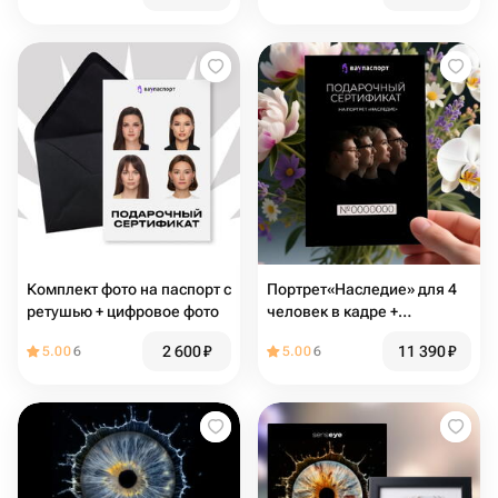
Комплект фото на паспорт с
Портрет«Наследие» для 4
ретушью + цифровое фото
человек в кадре +
настольный акрил 15х20 см
2 600
₽
11 390
₽
5.00
6
5.00
6