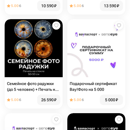
10 590
₽
13 590
₽
5.00
6
5.00
6
Семейное фото радужки
Подарочный сертификат
(до 5 человек) + Печать на
Вау!Фото на 5 000
стекле 50х50
26 590
₽
5 000
₽
5.00
6
5.00
6