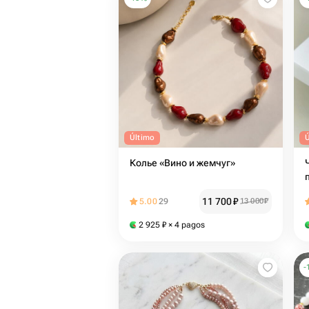
Último
Колье «Вино и жемчуг»
11 700
₽
5.00
29
13 000
₽
2 925
₽
× 4 pagos
-