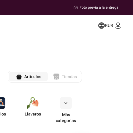
Foto previa a la entrega
RUB
Artículos
Tiendas
llos
Llaveros
Más
categorías