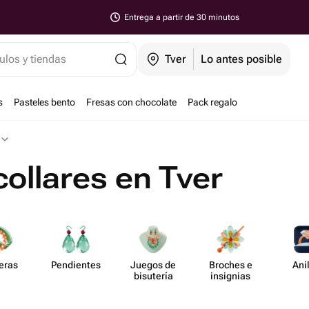
Entrega a partir de 30 minutos
ulos y tiendas
Tver
Lo antes posible
s
Pasteles bento
Fresas con chocolate
Pack regalo
collares en Tver
eras
Pend​ientes
Juegos de
Broches e
Ani
bisutería
insignias