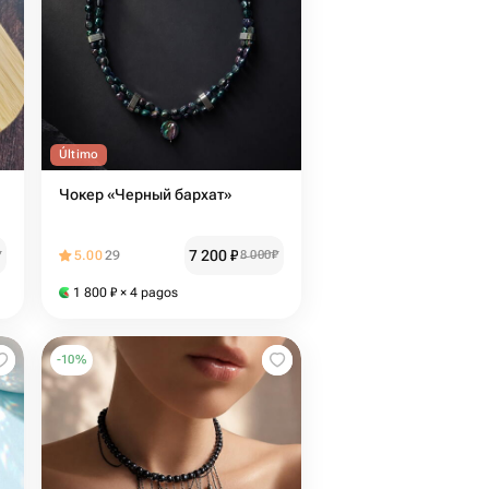
Último
Чокер «Черный бархат»
7 200
₽
₽
5.00
29
8 000
₽
1 800
₽
× 4 pagos
-
10
%