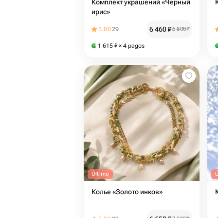
Комплект украшений «Черный
ирис»
6 460
₽
5.00
29
6 800
₽
1 615
₽
× 4 pagos
Último
Колье «Золото инков»