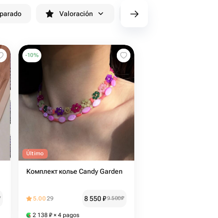
eparado
Valoración
Entrega antes de 90 minutos
-
10
%
Último
Комплект колье Candy Garden
8 550
₽
₽
5.00
29
9 500
₽
2 138
₽
× 4 pagos