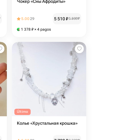
Чокер «Сны Афродиты»
5 510
₽
₽
5.00
29
5 800
₽
1 378
₽
× 4 pagos
Último
Колье «Хрустальная крошка»