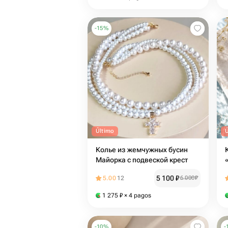
-
15
%
Último
Колье из жемчужных бусин
Майорка с подвеской крест
5 100
₽
5.00
12
6 000
₽
1 275
₽
× 4 pagos
-
10
%
-