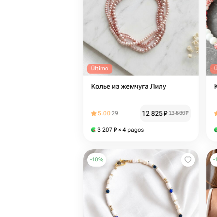
Último
Колье из жемчуга Лилу
12 825
₽
5.00
29
13 500
₽
3 207
₽
× 4 pagos
-
10
%
-