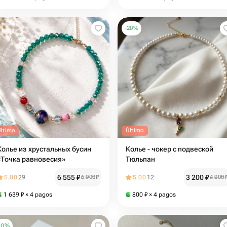
-
20
%
Último
Último
Колье из хрустальных бусин
Колье - чокер с подвеской
«Точка равновесия»
Тюльпан
6 555
₽
3 200
₽
5.00
29
6 900
₽
5.00
12
4 000
1 639
₽
× 4 pagos
800
₽
× 4 pagos
10
%