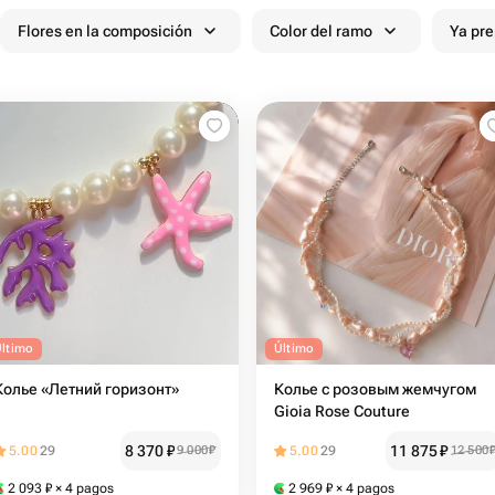
Flores en la composición
Color del ramo
Ya pr
Último
Último
Колье «Летний горизонт»
Колье с розовым жемчугом
Gioia Rose Couture
8 370
₽
11 875
₽
5.00
29
9 000
₽
5.00
29
12 500
2 093
₽
× 4 pagos
2 969
₽
× 4 pagos