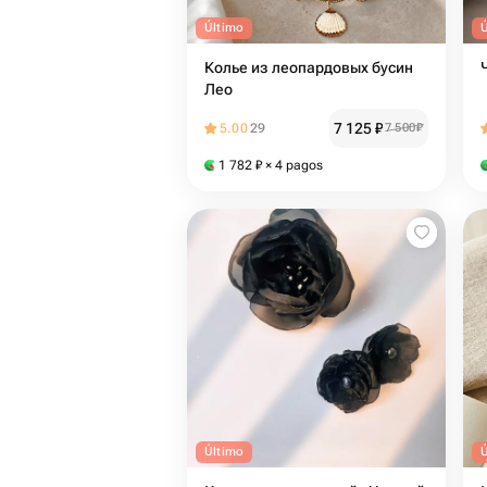
Último
Колье из леопардовых бусин
Лео
7 125
₽
5.00
29
7 500
₽
1 782
₽
× 4 pagos
Último