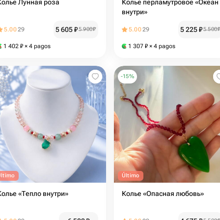
Колье Лунная роза
Колье перламутровое «Океан
внутри»
5 605
₽
5 225
₽
5.00
29
5 900
₽
5.00
29
5 500
1 402
₽
× 4 pagos
1 307
₽
× 4 pagos
-
15
%
Último
Último
Колье «Тепло внутри»
Колье «Опасная любовь»