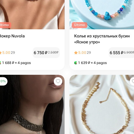
Último
Último
Чокер Nuvola
Колье из хрустальных бусин
«Ясное утро»
6 750
₽
6 555
₽
5.00
29
7 500
₽
5.00
29
6 900
1 688
₽
× 4 pagos
1 639
₽
× 4 pagos
10
%