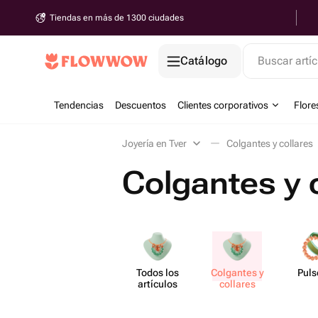
Tiendas en más de 1300 ciudades
Catálogo
Buscar artíc
Tendencias
Descuentos
Clientes corporativos
Flore
Joyería en Tver
Colgantes y collares
Colgantes y 
Todos los
Colgantes y
Puls
artículos
collares