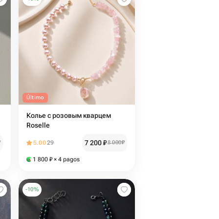
Último
Колье с розовым кварцем
Roselle
7 200
₽
₽
5.00
29
8 000
₽
1 800
₽
× 4 pagos
-
10
%