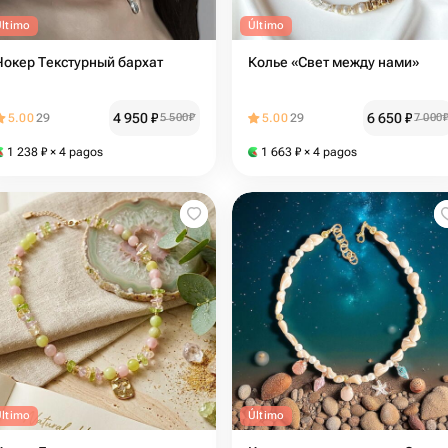
Último
Último
Чокер Текстурный бархат
Колье «Свет между нами»
4 950
₽
6 650
₽
5.00
29
5 500
₽
5.00
29
7 000
1 238
₽
× 4 pagos
1 663
₽
× 4 pagos
Último
Último