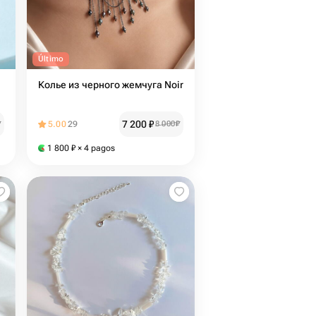
Último
Колье из черного жемчуга Noir
7 200
₽
₽
5.00
29
8 000
₽
1 800
₽
× 4 pagos