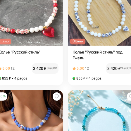
Último
Último
Колье "Русский стиль"
Колье "Русский стиль" под
Гжель
3 420
₽
3 420
₽
5.00
12
3 800
₽
5.00
12
3 800
855
₽
× 4 pagos
855
₽
× 4 pagos
10
%