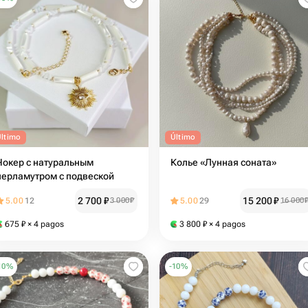
Último
Último
Чокер с натуральным
Колье «Лунная соната»
перламутром с подвеской
2 700
₽
15 200
₽
5.00
12
3 000
₽
5.00
29
16 000
675
₽
× 4 pagos
3 800
₽
× 4 pagos
10
%
-
10
%