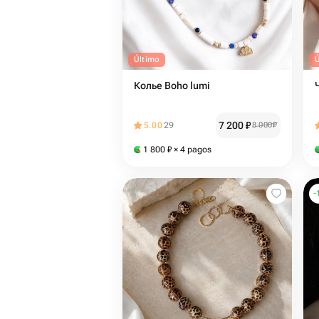
Último
Колье Boho lumi
7 200
₽
5.00
29
8 000
₽
1 800
₽
× 4 pagos
-