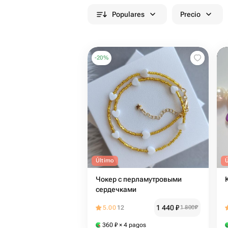
Populares
Precio
-
20
%
Último
Чокер с перламутровыми
сердечками
1 440
₽
5.00
12
1 800
₽
360
₽
× 4 pagos