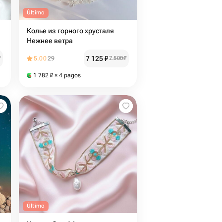
Último
Колье из горного хрусталя
Нежнее ветра
7 125
₽
₽
5.00
29
7 500
₽
1 782
₽
× 4 pagos
Último