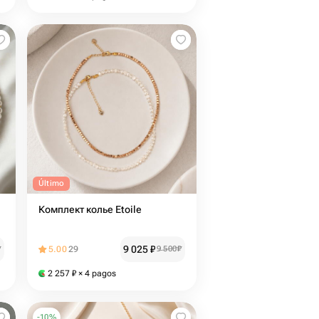
Último
Комплект колье Etoile
9 025
₽
₽
5.00
29
9 500
₽
2 257
₽
× 4 pagos
-
10
%