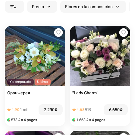
Precio
Flores en la composición
Ya preparado
Último
Оранжерея
"Lady Charm"
2 290
₽
6 650
₽
4.90
1 mil
4.68
919
573
₽
× 4 pagos
1 663
₽
× 4 pagos