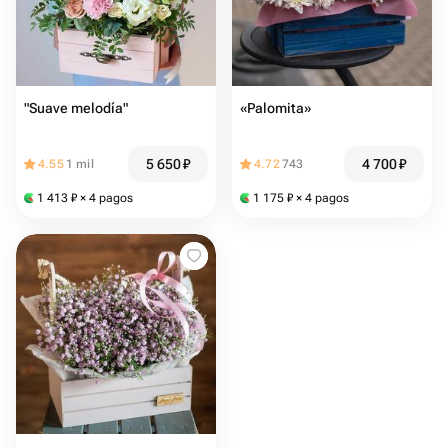
"Suave melodía"
«Palomita»
5 650
₽
4 700
₽
4.55
1 mil
4.72
743
1 413
₽
× 4 pagos
1 175
₽
× 4 pagos