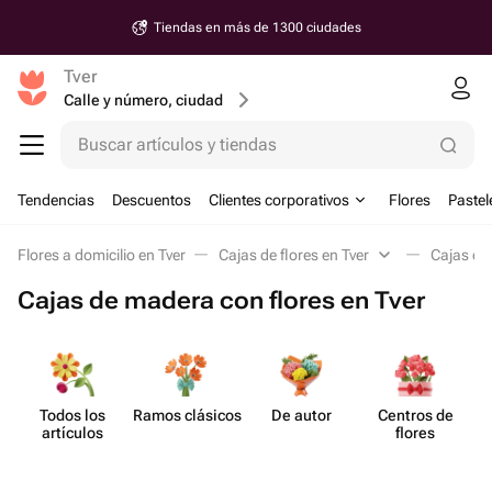
Tiendas en más de 1300 ciudades
Tver
Calle y número, ciudad
Buscar artículos y tiendas
Tendencias
Descuentos
Clientes corporativos
Flores
Pastel
Flores a domicilio en Tver
Cajas de flores en Tver
Cajas de
Cajas de madera con flores en Tver
Todos los
Ramos clásicos
De autor
Centros de
Ca
artículos
flores