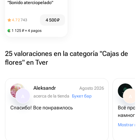
"Sonido aterciopelado"
4 500
₽
4.72
743
1 125
₽
× 4 pagos
25 valoraciones en la categoría "Cajas de
flores" en Tver
Aleksandr
Agosto 2026
acerca de la tienda
Букет бар
A
A
Спасибо! Все понравилось
Всё прос
намного 
довольна
Mostrar m