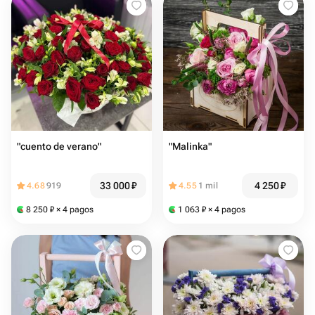
"cuento de verano"
"Malinka"
33 000
₽
4 250
₽
4.68
919
4.55
1 mil
8 250
₽
× 4 pagos
1 063
₽
× 4 pagos