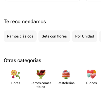
Te recomendamos
Ramos clásicos
Sets con flores
Por Unidad
F
Otras categorías
Flores
Ramos comes​
Paste​lerías
Globos
tibles