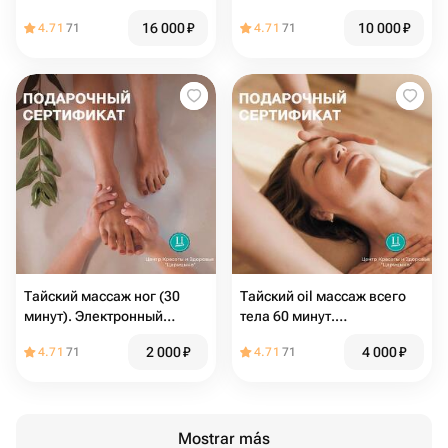
подарочный сертификат в
сертификат в СПА
16 000
₽
10 000
₽
4.71
71
4.71
71
СПА
Тайский массаж ног (30
Тайский oil массаж всего
минут). Электронный
тела 60 минут.
подарочный сертификат
Электронный подарочный
2 000
₽
4 000
₽
4.71
71
4.71
71
сертификат
Mostrar más