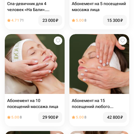
Спа-девичник для 4
Абонемент на 5 посещений
человек «На Бали».
массажа лица
Электронный подарочный
23 000
₽
15 300
₽
4.71
71
5.00
8
сертификат в СПА
Абонемент на 10
Абонемент на 15
посещений массажа лица
посещений любого
массажа лица
29 900
₽
42 800
₽
5.00
8
5.00
8