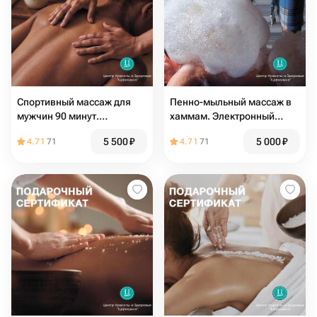
Спортивный массаж для
Пенно-мыльный массаж в
мужчин 90 минут.
хаммам. Электронный
Электронный подарочный
подарочный сертификат в
5 500
₽
5 000
₽
4.71
71
4.71
71
сертификат
СПА