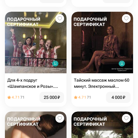
Для 4-х подруг
Тайский массаж маслом 60
«Шампанское и Розы».
минут. Электронный
Электронный подарочный
подарочный сертификат в
25 000
₽
4 000
₽
4.71
71
4.71
71
спа-сертификат
СПА