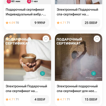
Подарочный сертификат
Электронный Подарочный
Индивидуальный вибр.-
спа-сертификат на
акуст. контактный массаж
девичник «Завтрак у
9 999
₽
25 000
₽
4.09
70
4.71
71
поющими чашами, 1 чел,
Тиффани» 3 чел
60 мин
Электронный Подарочный
Электронный подарочный
спа-сертификат на
спа-сертификат для нее
посещение релакс-зоны 2-
«Марокканский хаммам»
4 000
₽
15 000
₽
4.71
71
4.71
71
3 человека