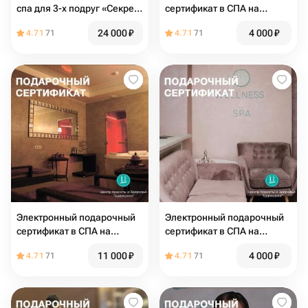
спа для 3-х подруг «Секрет
сертификат в СПА на
Гейши»
тайский традиционный
24 000
₽
4 000
₽
4.71
71
4.71
71
массаж
Электронный подарочный
Электронный подарочный
сертификат в СПА на
сертификат в СПА на
программу для нее
балийский массаж 1 час
11 000
₽
4 000
₽
4.71
71
4.71
71
«Шампанское и Розы»