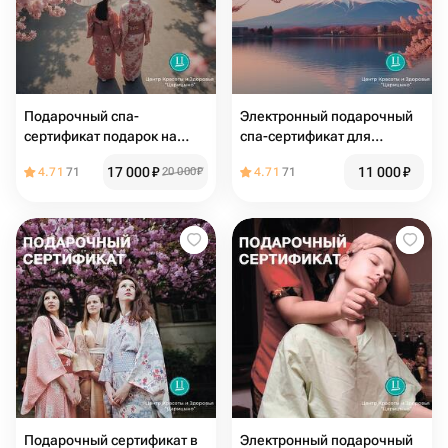
Подарочный спа-
Электронный подарочный
сертификат подарок на
спа-сертификат для
свадьбу «Цветение
подруги «Цветение сакуры»
17 000
₽
11 000
₽
4.71
71
20 000
₽
4.71
71
Сакуры»
Подарочный сертификат в
Электронный подарочный