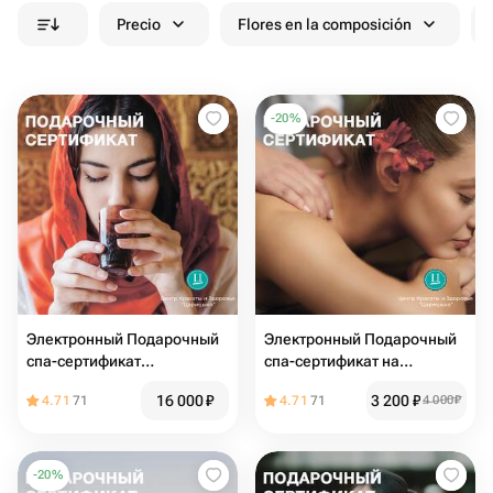
Precio
Flores en la composición
-
20
%
Электронный Подарочный
Электронный Подарочный
спа-сертификат
спа-сертификат на
«Шахерезада» для нее
антистресс массаж 60
16 000
₽
3 200
₽
4.71
71
4.71
71
4 000
₽
минут
-
20
%