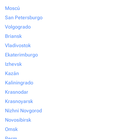
Moscú
San Petersburgo
Volgogrado
Briansk
Vladivostok
Ekaterimburgo
Izhevsk
Kazán
Kaliningrado
Krasnodar
Krasnoyarsk
Nizhni Novgorod
Novosibirsk
Omsk
Perm