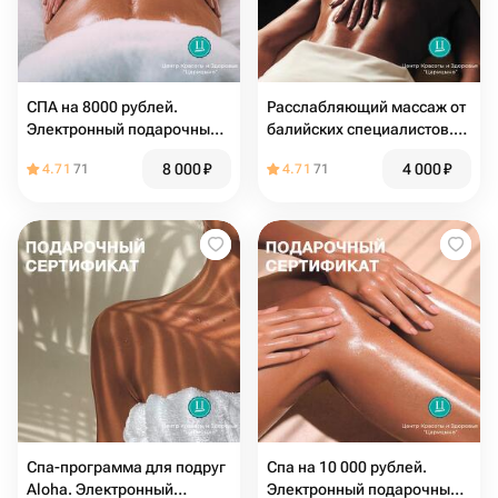
СПА на 8000 рублей.
Расслабляющий массаж от
Электронный подарочный
балийских специалистов.
сертификат в СПА-Центр
Электронный подарочный
8 000
₽
4 000
₽
4.71
71
4.71
71
сертификат в СПА
Спа-программа для подруг
Спа на 10 000 рублей.
Aloha. Электронный
Электронный подарочный