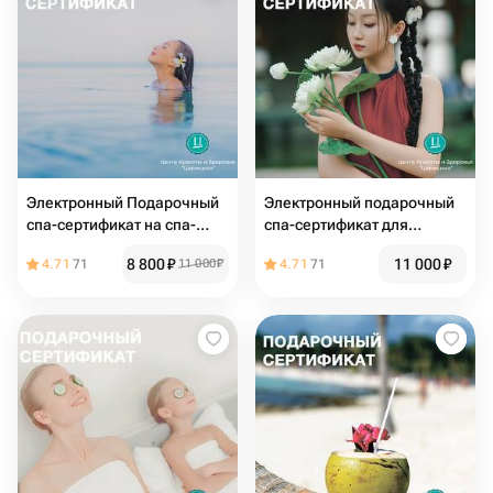
Электронный Подарочный
Электронный подарочный
спа-сертификат на спа-
спа-сертификат для
программу «Шампанское и
женщин тайская
8 800
₽
11 000
₽
4.71
71
11 000
₽
4.71
71
Розы» для одного
программа «Белый Лотос»