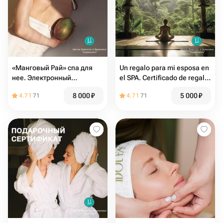
«Манговый Рай» спа для
Un regalo para mi esposa en
нее. Электронный
el SPA. Certificado de regalo
подарочный сертификат в
electrónico en el SPA
8 000
₽
5 000
₽
4.71
71
4.71
71
СПА