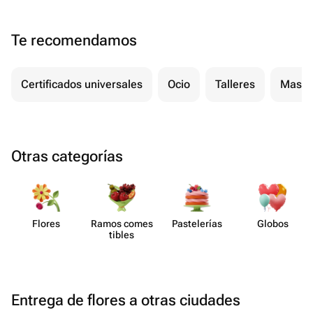
Te recomendamos
Certificados universales
Ocio
Talleres
Masaj
Otras categorías
Flores
Ramos comes​
Paste​lerías
Globos
tibles
Entrega de flores a otras ciudades