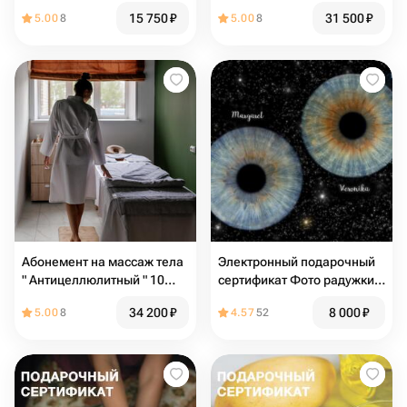
15 750
₽
31 500
₽
5.00
8
5.00
8
Абонемент на массаж тела
Электронный подарочный
" Антицеллюлитный " 10
сертификат Фото радужки
посещений
глаза (картина на холсте
34 200
₽
8 000
₽
5.00
8
4.57
52
60х90)