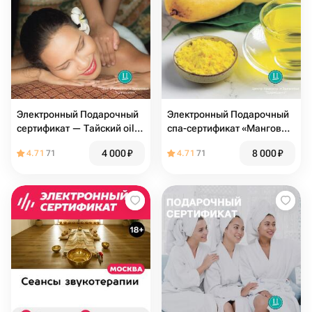
Электронный Подарочный
Электронный Подарочный
сертификат — Тайский oil-
спа-сертификат «Манговый
массаж
Рай»
4 000
₽
8 000
₽
4.71
71
4.71
71