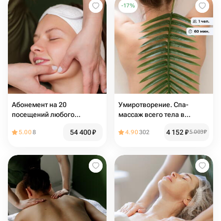
-
17
%
Абонемент на 20
Умиротворение. Спа-
посещений любого
массаж всего тела в
массажа лица
Отрадном
54 400
₽
4 152
₽
5.00
8
4.90
302
5 003
₽