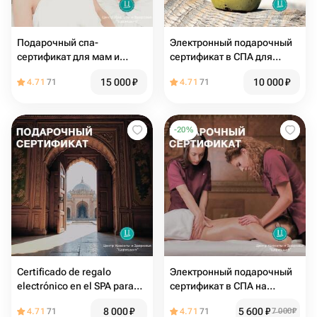
Подарочный спа-
Электронный подарочный
сертификат для мам и
сертификат в СПА для
дочек «Дочки-матери»
женщины Aloha
15 000
₽
10 000
₽
4.71
71
4.71
71
-
20
%
Certificado de regalo
Электронный подарочный
electrónico en el SPA para
сертификат в СПА на
mamá "edad Magnífica"
массаж в 4 руки для
8 000
₽
5 600
₽
4.71
71
4.71
71
7 000
₽
девушки или для мужчины