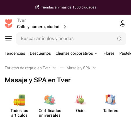
Tiendas en más de 1300 ciudades
Tver
Calle y número, ciudad
Buscar artículos y tiendas
Tendencias
Descuentos
Clientes corporativos
Flores
Pastel
Tarjetas de regalo en Tver
Masaje y SPA
Masaje y SPA en Tver
Todos los
Certif​icados
Ocio
Talleres
M
artículos
unive​rsales