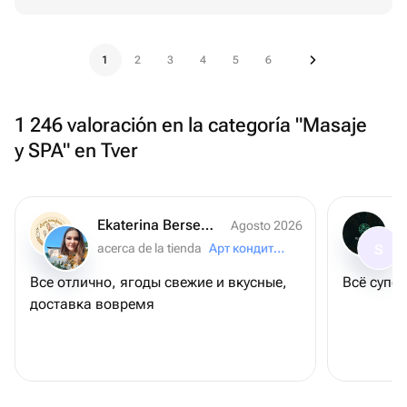
1
2
3
4
5
6
1 246 valoración en la categoría "Masaje
y SPA" en Tver
Ekaterina Berseneva
Agosto 2026
acerca de la tienda
Арт кондитер
S
Все отлично, ягоды свежие и вкусные,
Всё супер
доставка вовремя