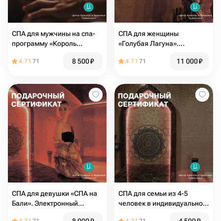
СПА для мужчины на спа-
СПА для женщины
программу «Король
«Голубая Лагуна».
Тайланда». Электронный
Электронный подарочный
8 500
₽
11 000
₽
4.71
71
4.71
71
подарочный спа-
сертификат
сертификат
СПА для девушки «СПА на
СПА для семьи из 4-5
Бали». Электронный
человек в индивидуальной
подарочный сертификат
релакс-зоне с хаммам и