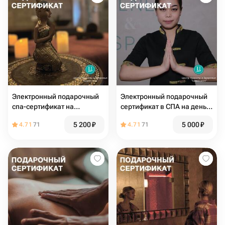
Электронный подарочный
Электронный подарочный
спа-сертификат на
сертификат в СПА на день
уходовую программу для
рождения гавайский
5 200
₽
5 000
₽
4.71
71
4.71
71
лица «ЛОТОС»
массаж «Ломи-Ломи»