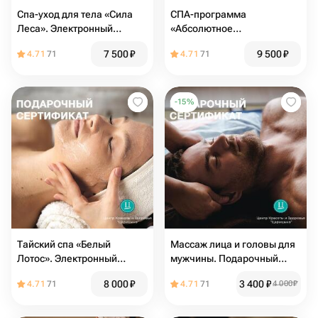
Спа-уход для тела «Сила
СПА-программа
Леса». Электронный
«Абсолютное
сертификат в СПА
расслабление».
7 500
₽
9 500
₽
4.71
71
4.71
71
Электронный подарочный
сертификат в спа
-
15
%
Тайский спа «Белый
Массаж лица и головы для
Лотос». Электронный
мужчины. Подарочный
подарочный сертификат в
сертификат на массаж
8 000
₽
3 400
₽
4.71
71
4.71
71
4 000
₽
спа