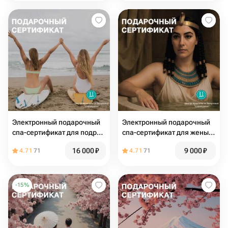
Электронный подарочный
Электронный подарочный
спа-сертификат для подруг
спа-сертификат для жены
«Райское наслаждение»
или девушки «Ванна
16 000
₽
9 000
₽
4.71
71
4.71
71
Клеопатры»
-
15
%