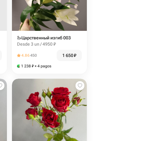
🦢Царственный изгиб 003
Desde 3 un / 4950 ₽
1 650
₽
4.86
450
1 238
₽
× 4 pagos