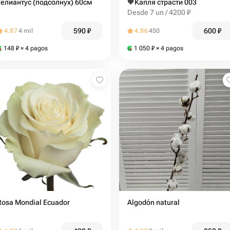
Гелиантус (подсолнух) 60см
🧡Капля страсти 003
Desde 7 un / 4200 ₽
590
₽
600
₽
4.87
4 mil
4.86
450
148
₽
× 4 pagos
1 050
₽
× 4 pagos
Rosa Mondial Ecuador
Algodón natural