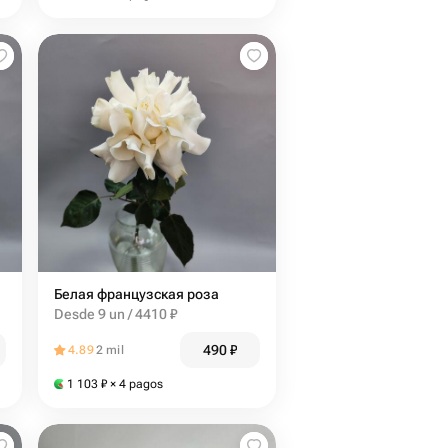
Белая французская роза
Desde 9 un / 4410 ₽
490
₽
4.89
2 mil
1 103
₽
× 4 pagos