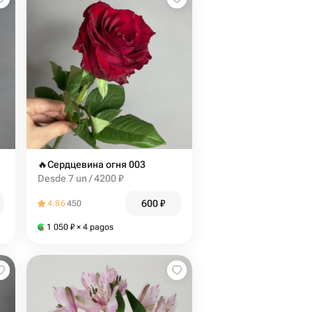
️‍🔥Сердцевина огня 003
Desde 7 un / 4200 ₽
600
₽
4.86
450
1 050
₽
× 4 pagos