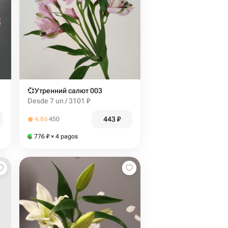
💞Утренний салют 003
Desde 7 un / 3101 ₽
443
₽
4.86
450
776
₽
× 4 pagos