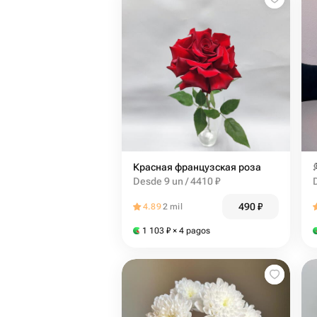
Красная французская роза
Desde 9 un / 4410 ₽
490
₽
4.89
2 mil
1 103
₽
× 4 pagos