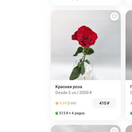
Красная роза
Desde 5 un / 2050 ₽
410
₽
4.89
2 mil
513
₽
× 4 pagos