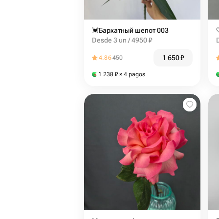
💓Бархатный шепот 003
Desde 3 un / 4950 ₽
1 650
₽
4.86
450
1 238
₽
× 4 pagos