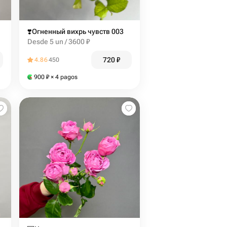
❣️Огненный вихрь чувств 003
Desde 5 un / 3600 ₽
720
₽
4.86
450
900
₽
× 4 pagos