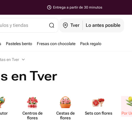
Entrega a partir de 30 minutos
ulos y tiendas
Tver
Lo antes posible
s
Pasteles bento
Fresas con chocolate
Pack regalo
tas en Tver
as en Tver
utor
Centros de
Cestas de
Sets con flores
Por U
flores
flores