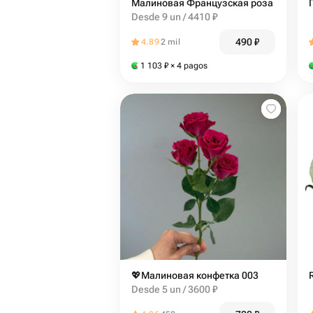
Малиновая Французская роза
Desde 9 un / 4410 ₽
490
₽
4.89
2 mil
1 103
₽
× 4 pagos
💖Малиновая конфетка 003
Desde 5 un / 3600 ₽