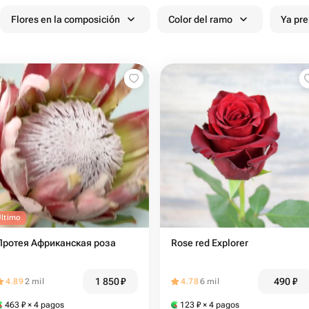
Flores en la composición
Color del ramo
Ya pr
Último
Протея Африканская роза
Rose red Explorer
1 850
₽
490
₽
4.89
2 mil
4.78
6 mil
463
₽
× 4 pagos
123
₽
× 4 pagos