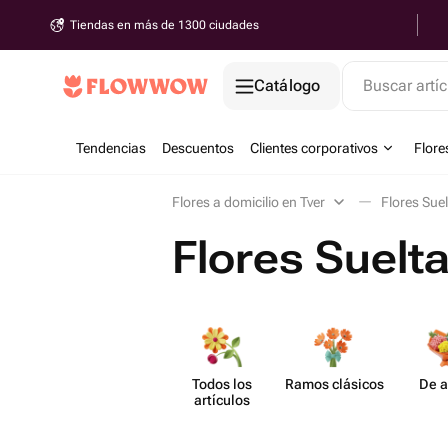
Tiendas en más de 1300 ciudades
Catálogo
Buscar artíc
Tendencias
Descuentos
Clientes corporativos
Flore
Flores a domicilio en Tver
Flores Suel
Flores Suelt
Todos los
Ramos clásicos
De a
artículos