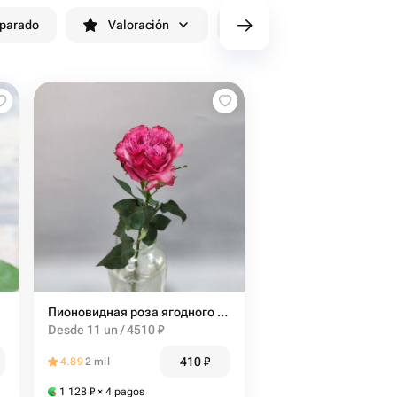
eparado
Valoración
cv/filters/name_fast_delivery
Пионовидная роза ягодного оттенка
Desde 11 un / 4510 ₽
410
₽
4.89
2 mil
1 128
₽
× 4 pagos