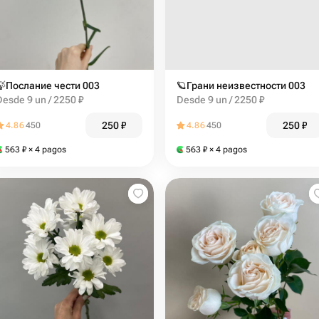
🍃Послание чести 003
🪐Грани неизвестности 003
Desde 9 un / 2250 ₽
Desde 9 un / 2250 ₽
250
₽
250
₽
4.86
450
4.86
450
563
₽
× 4 pagos
563
₽
× 4 pagos