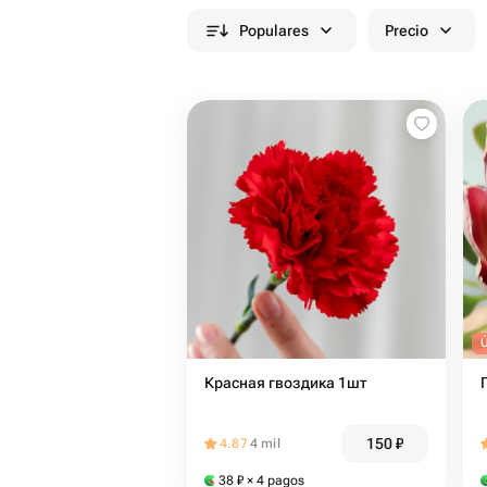
Populares
Precio
Красная гвоздика 1шт
150
₽
4.87
4 mil
38
₽
× 4 pagos