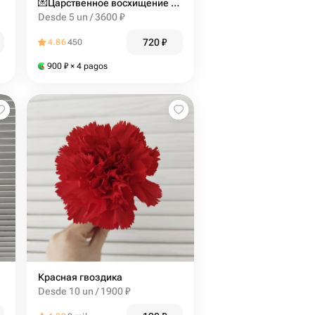
💌Царственное восхищение 003
Desde 5 un / 3600 ₽
720
₽
4.86
450
900
₽
× 4 pagos
Красная гвоздика
Desde 10 un / 1900 ₽