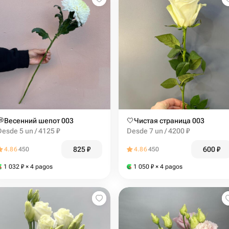
💭Весенний шепот 003
🤍Чистая страница 003
Desde 5 un / 4125 ₽
Desde 7 un / 4200 ₽
825
₽
600
₽
4.86
450
4.86
450
1 032
₽
× 4 pagos
1 050
₽
× 4 pagos