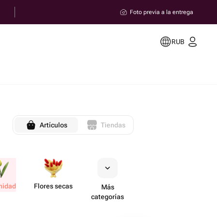
Foto previa a la entrega
RUB
Artículos
Tiendas
nidad
Flores secas
Más
categorías