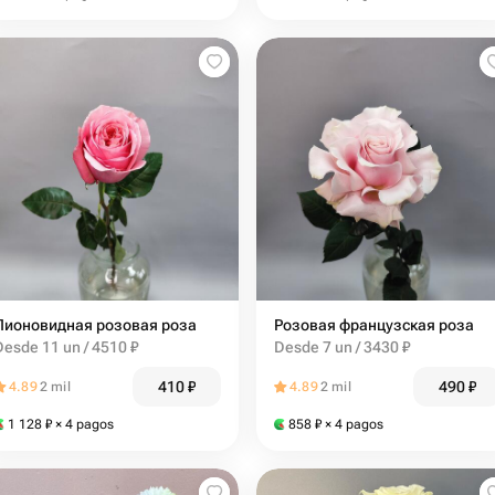
Пионовидная розовая роза
Розовая французская роза
Desde 11 un / 4510 ₽
Desde 7 un / 3430 ₽
410
₽
490
₽
4.89
2 mil
4.89
2 mil
1 128
₽
× 4 pagos
858
₽
× 4 pagos