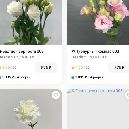
💫Бастион верности 003
💖Пурпурный компас 003
Desde 5 un / 4380 ₽
Desde 5 un / 4380 ₽
876
₽
876
₽
4.86
450
4.86
450
1 095
₽
× 4 pagos
1 095
₽
× 4 pagos