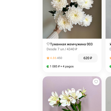
🤍Туманная жемчужина 003
Desde 7 un / 4340 ₽
620
₽
4.86
450
1 085
₽
× 4 pagos