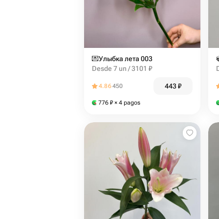
💌Улыбка лета 003
Desde 7 un / 3101 ₽
443
₽
4.86
450
776
₽
× 4 pagos