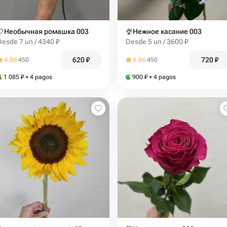
🤍Необычная ромашка 003
🍨Нежное касание 003
Desde 7 un / 4340 ₽
Desde 5 un / 3600 ₽
620
₽
720
₽
4.86
450
4.86
450
1 085
₽
× 4 pagos
900
₽
× 4 pagos