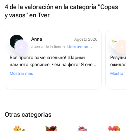
4 de la valoración en la categoría "Copas
y vasos" en Tver
Anna
Agosto 2026
acerca de la tienda
Цветочная лавка
A
A
Всё просто замечательно! Шарики
Результа
намного красивее, чем на фото! Я очень
ожидала!
довольна! Спасибо вам большое!!!!
прям оче
Mostrar más
Mostrar m
работу! В
Otras categorías