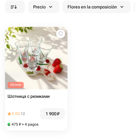
Precio
Flores en la composición
Último
Шотница с рюмками
1 900
₽
5.00
12
475
₽
× 4 pagos