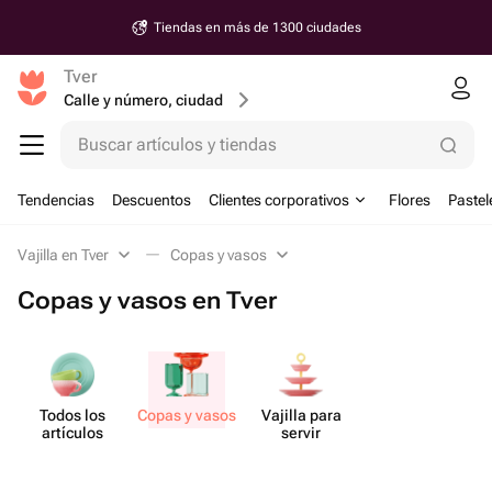
Tiendas en más de 1300 ciudades
Tver
Calle y número, ciudad
Buscar artículos y tiendas
Tendencias
Descuentos
Clientes corporativos
Flores
Pastel
Vajilla en Tver
Copas y vasos
Copas y vasos en Tver
Todos los
Copas y vasos
Vajilla para
artículos
servir