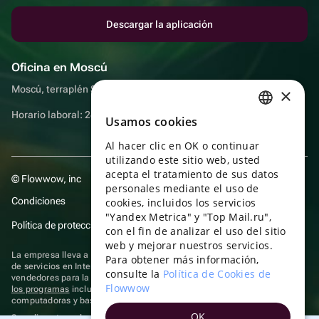
Descargar la aplicación
Oficina en Moscú
Moscú, terraplén Sadovnicheskaya, 9, sala 2/3
×
Horario laboral: 24 horas
Usamos cookies
RUSSIAN
Al hacer clic en OK o continuar
ENGLISH
utilizando este sitio web, usted
UKRAINIAN
acepta el tratamiento de sus datos
© Flowwow, inc
personales mediante el uso de
PORTUGUESE
Condiciones
cookies, incluidos los servicios
"Yandex Metrica" y "Top Mail.ru",
SPANISH
Política de protección y privacidad de datos
con el fin de analizar el uso del sitio
web y mejorar nuestros servicios.
HUNGARIAN
La empresa lleva a cabo su actividad en el ámbito de las TI: prestación
Para obtener más información,
de servicios en Internet para la publicación de ofertas (anuncios) de
ITALIAN
consulte la
Política de Cookies de
vendedores para la venta de artículos. Acceder a la
información sobre
Flowwow
los programas
incluidos en el registro de programas rusos para
FRENCH
computadoras y bases de datos.
OK
TURKISH
Se aplican
tecnologías de recomendación