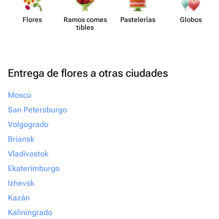
Flores
Ramos comes​
Paste​lerías
Globos
tibles
Entrega de flores a otras ciudades
Moscú
San Petersburgo
Volgogrado
Briansk
Vladivostok
Ekaterimburgo
Izhevsk
Kazán
Kaliningrado