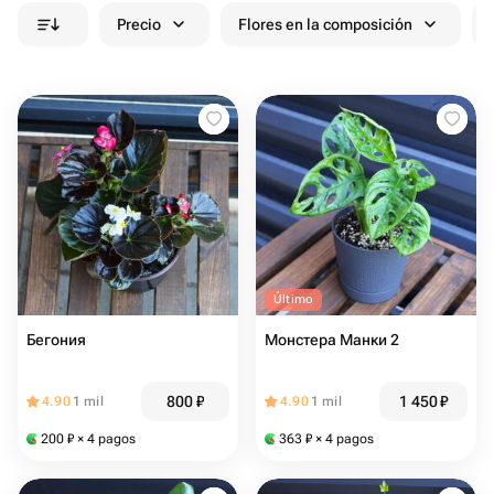
Precio
Flores en la composición
Último
Бегония
Монстера Манки 2
800
₽
1 450
₽
4.90
1 mil
4.90
1 mil
200
₽
× 4 pagos
363
₽
× 4 pagos