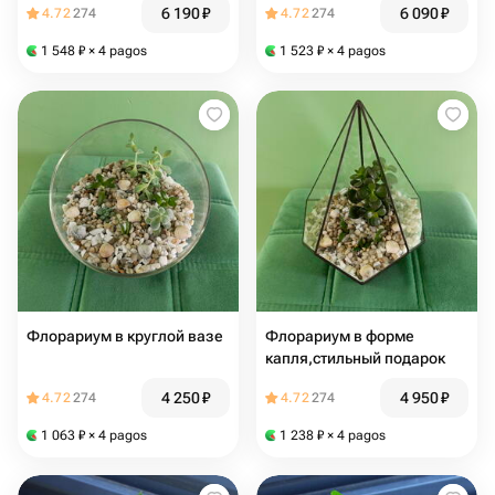
6 190
₽
6 090
₽
4.72
274
4.72
274
1 548
₽
× 4 pagos
1 523
₽
× 4 pagos
Флорариум в круглой вазе
Флорариум в форме
капля,стильный подарок
4 250
₽
4 950
₽
4.72
274
4.72
274
1 063
₽
× 4 pagos
1 238
₽
× 4 pagos