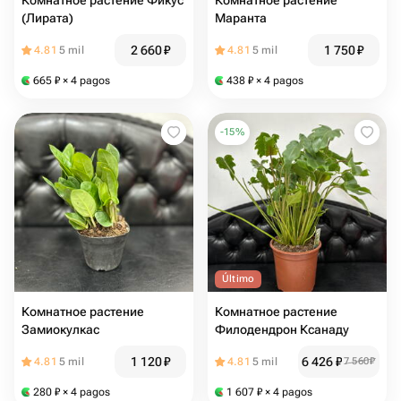
Комнатное растение Фикус
Комнатное растение
(Лирата)
Маранта
2 660
₽
1 750
₽
4.81
5 mil
4.81
5 mil
665
₽
× 4 pagos
438
₽
× 4 pagos
-
15
%
Último
Комнатное растение
Комнатное растение
Замиокулкас
Филодендрон Ксанаду
1 120
₽
6 426
₽
4.81
5 mil
4.81
5 mil
7 560
₽
280
₽
× 4 pagos
1 607
₽
× 4 pagos