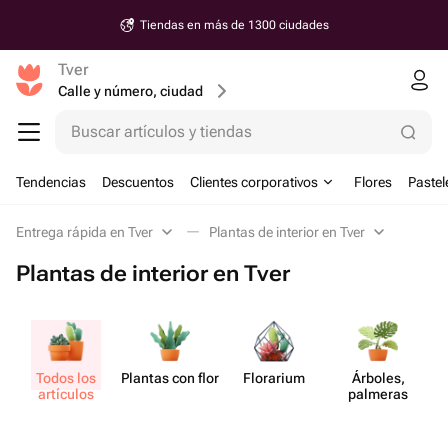
Tiendas en más de 1300 ciudades
Tver
Calle y número, ciudad
Buscar artículos y tiendas
Tendencias
Descuentos
Clientes corporativos
Flores
Pastel
Entrega rápida en Tver
Plantas de interior en Tver
Plantas de interior en Tver
Todos los
Plantas con flor
Florarium
Árboles,
artículos
palmeras