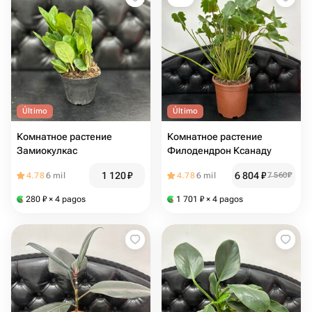
Último
Último
Комнатное растение
Комнатное растение
Замиокулкас
Филодендрон Ксанаду
1 120
₽
6 804
₽
4.78
6 mil
4.78
6 mil
7 560
₽
280
₽
× 4 pagos
1 701
₽
× 4 pagos