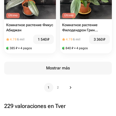
Último
Último
Комнатное растение Фикус
Комнатное растение
Абиджан
Филодендрон Грин
Принцесс
1 540
₽
3 360
₽
4.78
6 mil
4.78
6 mil
385
₽
× 4 pagos
840
₽
× 4 pagos
Mostrar más
1
2
229 valoraciones en Tver