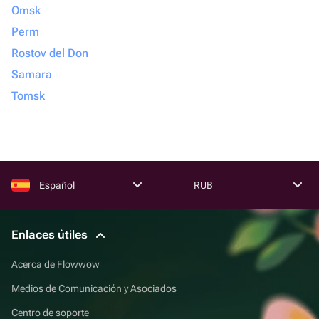
Omsk
Perm
Rostov del Don
Samara
Tomsk
Español
RUB
Enlaces útiles
Acerca de Flowwow
Medios de Comunicación y Asociados
Centro de soporte