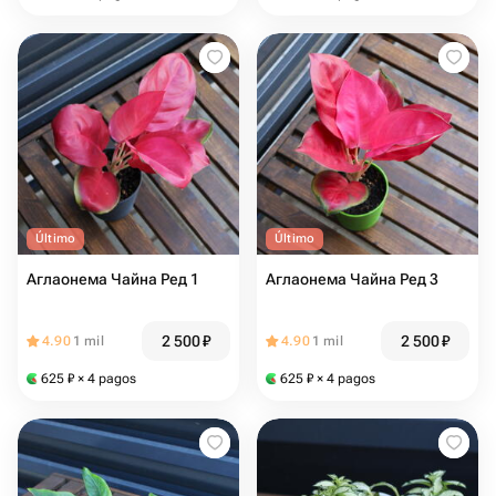
Último
Último
Аглаонема Чайна Ред 1
Аглаонема Чайна Ред 3
2 500
₽
2 500
₽
4.90
1 mil
4.90
1 mil
625
₽
× 4 pagos
625
₽
× 4 pagos