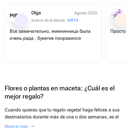
Olga
Agosto 2026
acerca de la tienda
МЯТА
O
R
Все замечательно, именинница была
Просто С
очень рада , букетик понравился
Flores o plantas en maceta: ¿Cuál es el
mejor regalo?
Cuando quieras que tu regalo vegetal haga felices a sus
destinatarios durante más de una o dos semanas, es el
momento de recurrir a las plantas de flor en maceta. A
Mostrar más
pesar de la idea popular de que este tipo de regalos