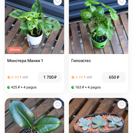
Último
Монстера Манки 1
Гипоэстес
1 700
₽
650
₽
4.90
1 mil
4.90
1 mil
425
₽
× 4 pagos
163
₽
× 4 pagos