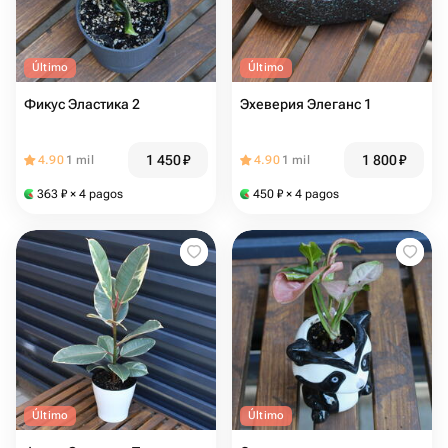
Último
Último
Фикус Эластика 2
Эхеверия Элеганс 1
1 450
₽
1 800
₽
4.90
1 mil
4.90
1 mil
363
₽
× 4 pagos
450
₽
× 4 pagos
Último
Último