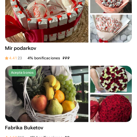
Mir podarkov
₽
₽
₽
4.41
23
4% bonificaciones
Acepta bonos
Fabrika Buketov