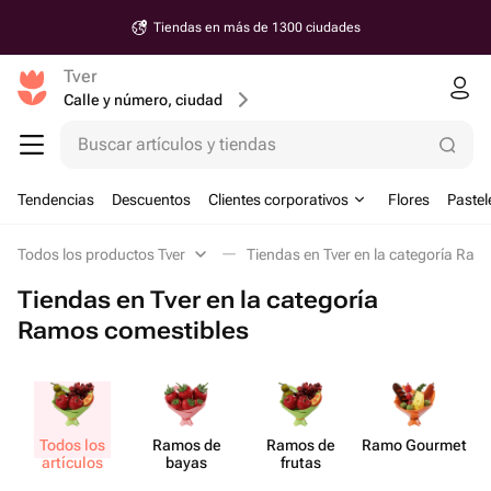
Tiendas en más de 1300 ciudades
Tver
Calle y número, ciudad
Buscar artículos y tiendas
Tendencias
Descuentos
Clientes corporativos
Flores
Pastel
Todos los productos Tver
Tiendas en Tver en la categoría Ram
Tiendas en Tver en la categoría
Ramos comestibles
Todos los
Ramos de
Ramos de
Ramo Gourmet
artículos
bayas
frutas