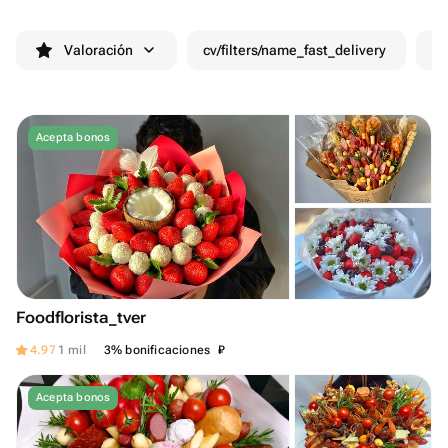
Valoración
cv/filters/name_fast_delivery
De
Acepta bonos
Foodflorista_tver
₽
4.97
1 mil
3% bonificaciones
Acepta bonos