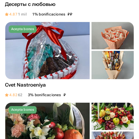
Десерты с любовью
₽
₽
4.87
1 mil
1% bonificaciones
Acepta bonos
Cvet Nastroeniya
₽
4.82
62
3% bonificaciones
Acepta bonos