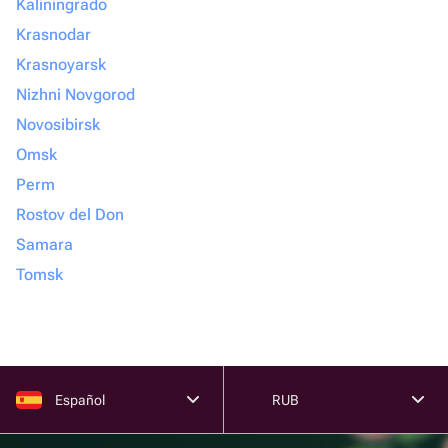
Kaliningrado
Krasnodar
Krasnoyarsk
Nizhni Novgorod
Novosibirsk
Omsk
Perm
Rostov del Don
Samara
Tomsk
Español
RUB