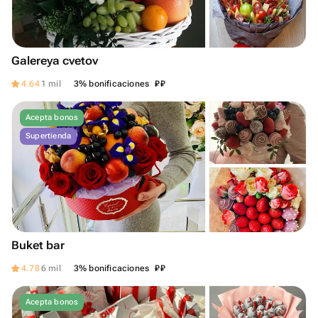
Galereya cvetov
₽
₽
4.64
1 mil
3% bonificaciones
Acepta bonos
Supertienda
Buket bar
₽
₽
4.78
6 mil
3% bonificaciones
Acepta bonos