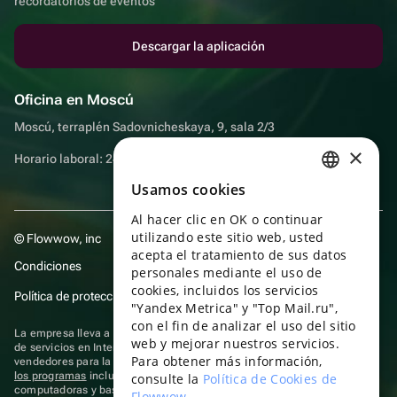
recordatorios de eventos
Descargar la aplicación
Oficina en Moscú
Moscú, terraplén Sadovnicheskaya, 9, sala 2/3
×
Horario laboral: 24 horas
Usamos cookies
RUSSIAN
Al hacer clic en OK o continuar
ENGLISH
utilizando este sitio web, usted
© Flowwow, inc
UKRAINIAN
acepta el tratamiento de sus datos
Condiciones
personales mediante el uso de
PORTUGUESE
cookies, incluidos los servicios
Política de protección y privacidad de datos
"Yandex Metrica" y "Top Mail.ru",
SPANISH
con el fin de analizar el uso del sitio
La empresa lleva a cabo su actividad en el ámbito de las TI: prestación
web y mejorar nuestros servicios.
HUNGARIAN
de servicios en Internet para la publicación de ofertas (anuncios) de
Para obtener más información,
vendedores para la venta de artículos. Acceder a la
información sobre
ITALIAN
los programas
incluidos en el registro de programas rusos para
consulte la
Política de Cookies de
computadoras y bases de datos.
Flowwow