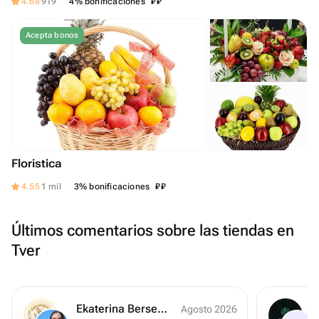
₽
₽
4.68
919
4% bonificaciones
Acepta bonos
Floristica
₽
₽
4.55
1 mil
3% bonificaciones
Últimos comentarios sobre las tiendas en
Tver
Ekaterina Berseneva
Agosto 2026