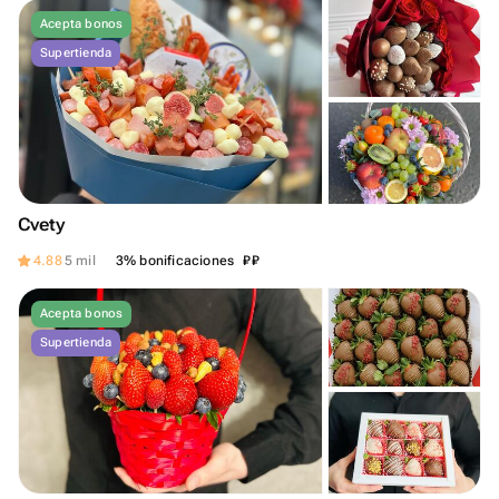
Acepta bonos
Supertienda
Cvety
₽
₽
4.88
5 mil
3% bonificaciones
Acepta bonos
Supertienda