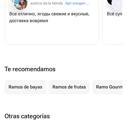
acerca de la tienda
Арт кондитер
S
Все отлично, ягоды свежие и вкусные,
Всё супер
доставка вовремя
Te recomendamos
Ramos de bayas
Ramos de frutas
Ramo Gourmet
Otras categorías