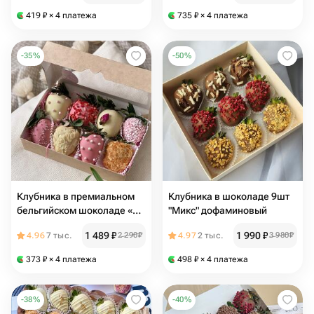
— румяна MACARON
419
₽
× 4 платежа
735
₽
× 4 платежа
-
35
%
-
50
%
Клубника в премиальном
Клубника в шоколаде 9шт
бельгийском шоколаде «С
"Микс" дофаминовый
любовью»
1 489
₽
1 990
₽
4.96
7 тыс.
2 290
₽
4.97
2 тыс.
3 980
₽
373
₽
× 4 платежа
498
₽
× 4 платежа
-
38
%
-
40
%