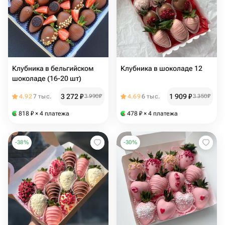
Клубника в бельгийском
Клубника в шоколаде 12
шоколаде (16-20 шт)
3 272
₽
1 909
₽
4.92
7 тыс.
3 990
₽
4.69
6 тыс.
3 350
₽
818
₽
× 4 платежа
478
₽
× 4 платежа
-
38
%
-
30
%