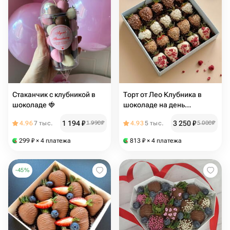
Стаканчик с клубникой в
Торт от Лео Клубника в
шоколаде 🍓
шоколаде на день
рождения годовщину маме
1 194
₽
3 250
₽
4.96
7 тыс.
1 990
₽
4.93
5 тыс.
5 000
₽
Папе бабушке подарок от
Vivienne Sabo — румяна
299
₽
× 4 платежа
813
₽
× 4 платежа
MACARON
-
45
%