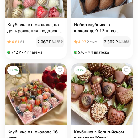
Клубника в шоколаде, на
Набор клубника в
день рождения, подарок,
шоколаде 9-12шт со
маме, подруге, девушке
свежей клубникой и
2 967
₽
2 302
₽
4.81
61
3 450
₽
4.97
2 тыс.
4 186
₽
голубикой
742
₽
× 4 платежа
576
₽
× 4 платежа
-
38
%
-
33
%
Клубника в шоколаде 16
Клубника в бельгийском