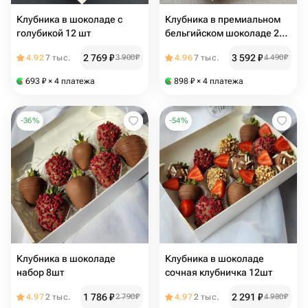
Клубника в шоколаде с
Клубника в премиальном
голубикой 12 шт
бельгийском шоколаде 25
шт
2 769
₽
3 592
₽
4.92
7 тыс.
3 900
₽
4.96
7 тыс.
4 490
₽
693
₽
× 4 платежа
898
₽
× 4 платежа
-
36
%
-
54
%
Клубника в шоколаде
Клубника в шоколаде
набор 8шт
сочная клубничка 12шт
1 786
₽
2 291
₽
4.97
2 тыс.
2 790
₽
4.97
2 тыс.
4 980
₽