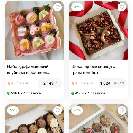
-
39
%
Набор дофаминовый
Шоколадные сердца с
клубника в розовом
гранатом 4шт
шоколаде 9шт с фруктами
2 149
₽
1 824
₽
4.97
2 тыс.
4.97
2 тыс.
2 990
₽
538
₽
× 4 платежа
456
₽
× 4 платежа
-
55
%
-
67
%