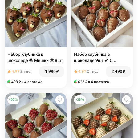
Набор клубника в
Набор клубника в
шоколаде 🤩 Мишки 🤩 8шт
шоколаде 9шт 💕 С
шоколадными сердечками
1 990
₽
2 490
₽
4.97
2 тыс.
4.97
2 тыс.
💕
498
₽
× 4 платежа
623
₽
× 4 платежа
-
50
%
-
38
%