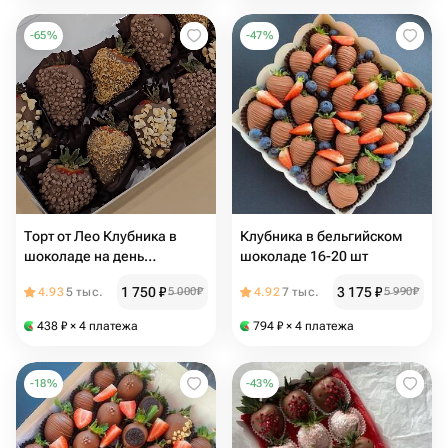
-
65
%
-
47
%
Торт от Лео Клубника в
Клубника в бельгийском
шоколаде на день
шоколаде 16-20 шт
рождения годовщину маме
1 750
₽
3 175
₽
4.93
5 тыс.
5 000
₽
4.92
7 тыс.
5 990
₽
Папе бабушке девушке
жене дочке дофамин
438
₽
× 4 платежа
794
₽
× 4 платежа
-
18
%
-
43
%