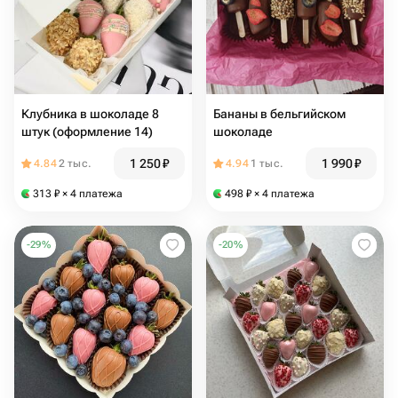
Клубника в шоколаде 8
Бананы в бельгийском
штук (оформление 14)
шоколаде
1 250
₽
1 990
₽
4.84
2 тыс.
4.94
1 тыс.
313
₽
× 4 платежа
498
₽
× 4 платежа
-
29
%
-
20
%