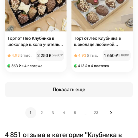
Торт от Лео Клубника в
Торт от Лео Клубника в
шоколаде школа учитель
шоколаде любимой
первоклашка выпускной
девушке маме
2 250
₽
1 650
₽
4.93
5 тыс.
5 000
₽
4.93
5 тыс.
5 000
₽
день учителя школьник
садик
563
₽
× 4 платежа
413
₽
× 4 платежа
Показать еще
1
2
3
4
5
23
...
4 851 отзыва в категории "Клубника в