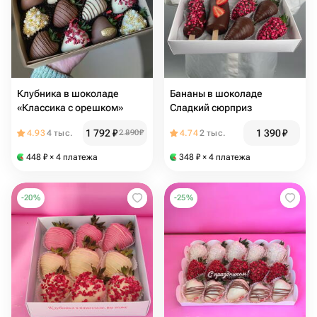
Клубника в шоколаде
Бананы в шоколаде
«Классика с орешком»
Сладкий сюрприз
1 792
₽
1 390
₽
4.93
4 тыс.
2 890
₽
4.74
2 тыс.
448
₽
× 4 платежа
348
₽
× 4 платежа
-
20
%
-
25
%