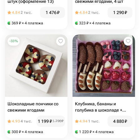
штук (оформление 13)
свежими ягодами, 4 шт
1 476
₽
1 290
₽
4.84
2 тыс.
4.84
2 тыс.
369
₽
× 4 платежа
323
₽
× 4 платежа
-
33
%
Шоколадные пончики со
Клубника, бананы и
свежими ягодами
голубика в шоколаде +
подарок от Vivienne Sabo -
1 199
₽
4 880
₽
4.93
4 тыс.
1 790
₽
4.94
1 тыс.
румяна MACARON
300
₽
× 4 платежа
1 220
₽
× 4 платежа