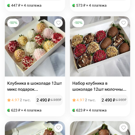
447
₽
× 4 платежа
573
₽
× 4 платежа
-
50
%
-
50
%
Клубника в шоколаде 12шт
Набор клубника в
микс подарок
шоколаде 12шт молочный
дофаминовый
микс
2 490
₽
2 490
₽
4.97
2 тыс.
4 980
₽
4.97
2 тыс.
4 980
₽
623
₽
× 4 платежа
623
₽
× 4 платежа