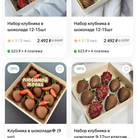
Набор клубника в
Набор клубника в
шоколаде 12-15шт
шоколаде 12-15шт
2 492
₽
2 492
₽
4.97
2 тыс.
4 984
₽
4.97
2 тыс.
4 020
₽
623
₽
× 4 платежа
623
₽
× 4 платежа
-
39
%
-
50
%
Клубника в шоколаде🍓 (9
Набор клубника в
шт)
шоколаде 9-12шт классика