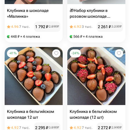
Клубника в шоколаде
🎁Набор клубники в
«Малинка»
розовом шоколаде
подарок маме, девушке,
1 792
₽
2 261
₽
4.96
7 тыс.
2 890
₽
4.92
3 тыс.
3 230
₽
жене + подарок от Vivienne
Sabo — румяна MACARON
448
₽
× 4 платежа
566
₽
× 4 платежа
-
41
%
-
24
%
Клубника в бельгийском
Клубника в бельгийском
шоколаде 12 шт
шоколаде (12 шт)
2 295
₽
2 272
₽
4.92
7 тыс.
3 890
₽
4.92
7 тыс.
2 990
₽