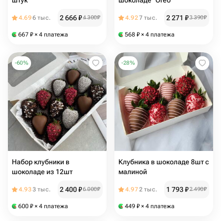
штук
шоколаде "Oreo"
2 666
₽
2 271
₽
4.69
6 тыс.
4 300
₽
4.92
7 тыс.
3 390
₽
667
₽
× 4 платежа
568
₽
× 4 платежа
-
60
%
-
28
%
Набор клубники в
Клубника в шоколаде 8шт с
шоколаде из 12шт
малиной
2 400
₽
1 793
₽
4.93
3 тыс.
6 000
₽
4.97
2 тыс.
2 490
₽
600
₽
× 4 платежа
449
₽
× 4 платежа