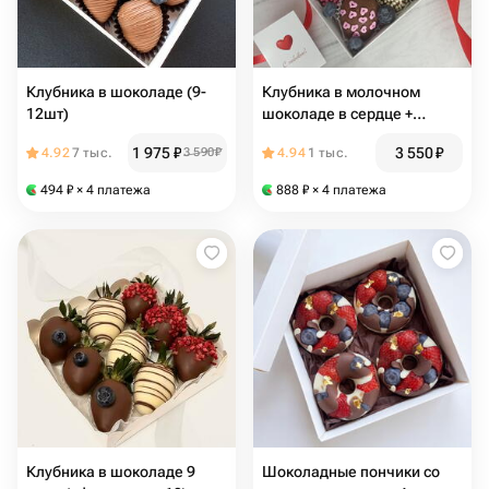
Клубника в шоколаде (9-
Клубника в молочном
12шт)
шоколаде в сердце +
подарок от бренда Vivienne
1 975
₽
3 550
₽
4.92
7 тыс.
3 590
₽
4.94
1 тыс.
Sabo - румяна MACARON
494
₽
× 4 платежа
888
₽
× 4 платежа
Клубника в шоколаде 9
Шоколадные пончики со