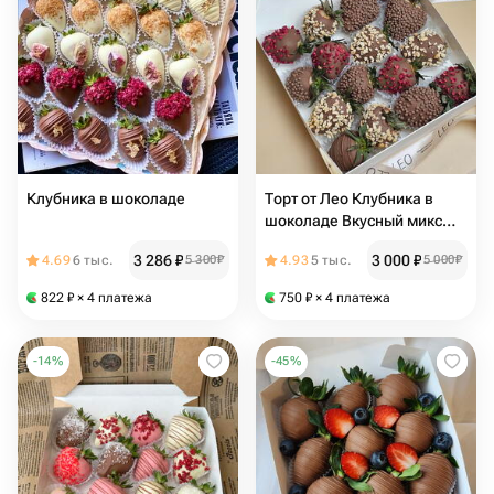
Клубника в шоколаде
Торт от Лео Клубника в
шоколаде Вкусный микс
подарок от Vivienne Sabo —
3 286
₽
3 000
₽
4.69
6 тыс.
5 300
₽
4.93
5 тыс.
5 000
₽
румяна MACARON
822
₽
× 4 платежа
750
₽
× 4 платежа
-
14
%
-
45
%