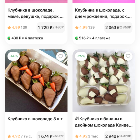
Клубника в шоколаде,
Клубника в шоколаде, с
маме, девушке, подарок,
днем рождения, подарок,
день рождения
девушке, маме
1 720
₽
2 063
₽
4.99
139
2 150
₽
4.99
139
2 750
₽
430
₽
× 4 платежа
516
₽
× 4 платежа
-
44
%
-
25
%
Клубника в шоколаде 8 шт
🎁Клубника и бананы в
двойном шоколаде Киндер,
любимой , девушке, детям
1 674
₽
2 940
₽
4.92
7 тыс.
2 990
₽
4.92
3 тыс.
3 920
₽
+ подарок от Vivienne Sabo