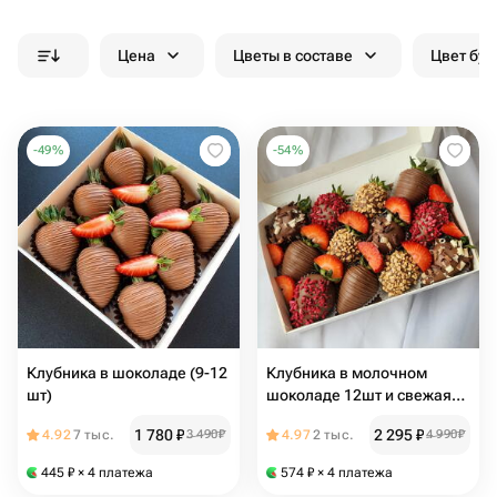
Цена
Цветы в составе
Цвет бук
-
49
%
-
54
%
Клубника в шоколаде (9-12
Клубника в молочном
шт)
шоколаде 12шт и свежая
клубника
1 780
₽
2 295
₽
4.92
7 тыс.
3 490
₽
4.97
2 тыс.
4 990
₽
445
₽
× 4 платежа
574
₽
× 4 платежа