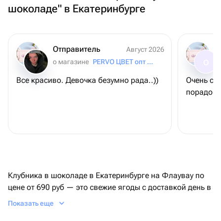
шоколаде" в Екатеринбурге
Отправитель
Август 2026
о магазине
PERVO ЦВЕТ опт 24/7
О
Все красиво. Девочка безумно рада..))
Очень све
порадов
Клубника в шоколаде в Екатеринбурге на Флаувау по
цене от 690 руб — это свежие ягоды с доставкой день в
день и фото готового набора перед отправкой. В
Показать еще
каталоге собраны предложения более 60 локальных