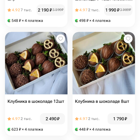
с малиной
2 190
₽
1 990
₽
4.92
7 тыс.
3 590
₽
4.97
2 тыс.
3 980
₽
548
₽
× 4 платежа
498
₽
× 4 платежа
Клубника в шоколаде 12шт
Клубника в шоколаде 8шт
2 490
₽
1 790
₽
4.97
2 тыс.
4.97
2 тыс.
623
₽
× 4 платежа
448
₽
× 4 платежа