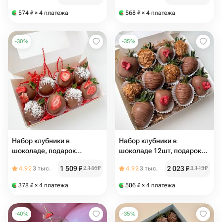
574
₽
× 4 платежа
568
₽
× 4 платежа
-
30
%
-
35
%
Набор клубники в
Набор клубники в
шоколаде, подарок
шоколаде 12шт, подарок
девушке, 8 марта
девушке/жене/сестре/
1 509
₽
2 023
₽
4.92
3 тыс.
2 156
₽
4.92
3 тыс.
3 113
₽
подруге, 14 февраля
378
₽
× 4 платежа
506
₽
× 4 платежа
-
40
%
-
35
%