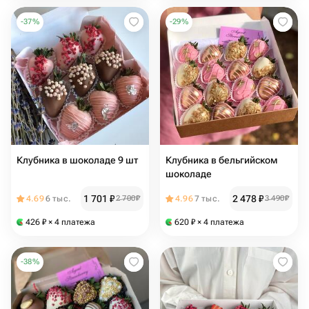
-
37
%
-
29
%
Клубника в шоколаде 9 шт
Клубника в бельгийском
шоколаде
1 701
₽
2 478
₽
4.69
6 тыс.
2 700
₽
4.96
7 тыс.
3 490
₽
426
₽
× 4 платежа
620
₽
× 4 платежа
-
38
%