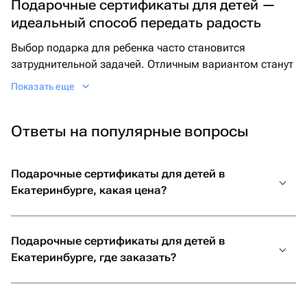
Подарочные сертификаты для детей —
идеальный способ передать радость
Выбор подарка для ребенка часто становится
затруднительной задачей. Отличным вариантом станут
универсальные и запоминающиеся детские
Показать еще
подарочные сертификаты, которые рассчитаны под
любые интересы и увлечения маленьких празднующих.
Ответы на популярные вопросы
Если вы подбираете подарок для дошкольника,
хорошим вариантом будет подарочный сертификат
ребенку 6 лет на игровое мероприятие или в игровую
Подарочные сертификаты для детей в
зону. Для детей постарше стоит обратить внимание на
Екатеринбурге, какая цена?
увлекательные занятия: например, сертификат
подарочный для ребенка 8 лет на уроки рисования или
лепки. Если ребенок интересуется наукой или
Подарочные сертификаты для детей в
робототехникой, выберите подходящий подарочный
Екатеринбурге, где заказать?
сертификат ребенку 9 лет.
Отличный подарочный сертификат ребенку 10 лет —