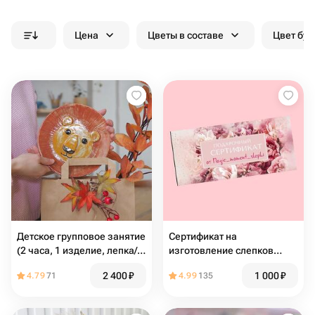
Цена
Цветы в составе
Цвет бук
Детское групповое занятие
Сертификат на
(2 часа, 1 изделие, лепка/
изготовление слепков
круг)
детей и взрослых
2 400
₽
1 000
₽
4.79
71
4.99
135