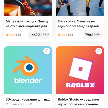
Маленький гонщик. Заезд
Путь воина. Занятие по
на открытом картинге для
единоборствам для детей
ребенка
1 469
₽
790
₽
4.93
555
1 836
₽
4.93
555
988
₽
3D-моделирование для школьников в Blender (13-17 лет)
Roblox Studio — создание
От 5 шт / 30000 ₽
игр и программирование