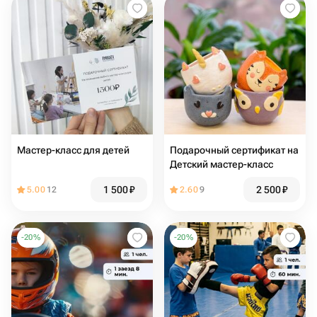
Мастер-класс для детей
Подарочный сертификат на
Детский мастер-класс
1 500
₽
2 500
₽
5.00
12
2.60
9
-
20
%
-
20
%