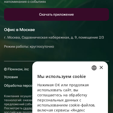
напоминания о событиях
Скачать приложение
Офис в Москве
г. Москва, Садовническая набережная, д. 9, помещение 2/3
Режим работы: круглосуточно
×
© Flowwow, inc
Мы используем сookie
Условия
RUSSIAN
Нажимая ОК или продолжая
Обработка персональных данных
ENGLISH
использовать сайт, вы
UKRAINIAN
соглашаетесь на обработку
Компания осуществляет деятельность в области информационных
персональных данных с
технологий: оказание услуг в сети “Интернет” по размещению
PORTUGUESE
предложений (объявлений) продавцов о реализации товаров.
использованием cookie-файлов,
Посмотреть
сведения о программах
, включенных в реестр
включая сервисы «Яндекс
SPANISH
российских программ для электронных вычислительных машин и