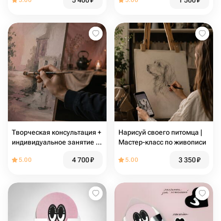
5 400
₽
1 500
₽
5.00
5.00
Творческая консультация +
Нарисуй своего питомца |
индивидуальное занятие |
Мастер-класс по живописи
Обучение рисованию
4 700
₽
3 350
₽
5.00
5.00