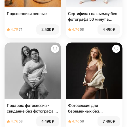
Подсвечники лепные
Сертификат на съемку без
фотографа 50 минут в
фотостудию автопортрета
2 500
₽
4 490
₽
4.79
71
4.76
58
Nocamera
Подарок: фотосессия -
Фотосессия для
свидание без фотографа 50
беременных без
минут
фотографа 100 минут
4 490
₽
7 490
₽
4.76
58
4.76
58