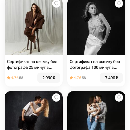
Сертификат на съемку без
Сертификат на съемку без
фотографа 25 минут в
фотографа 100 минут в
фотостудию автопортрета
фотостудию автопортрета
2 990
₽
7 490
₽
4.76
58
4.76
58
Nocamera
Nocamera