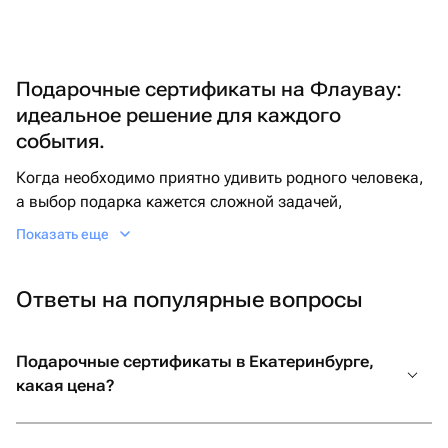
Подарочные сертификаты на Флаувау:
идеальное решение для каждого
события.
Когда необходимо приятно удивить родного человека,
а выбор подарка кажется сложной задачей,
подарочный сертификат становится самым
Показать еще
практичным и гибким выбором. Флаувау — это
маркетплейс по удобной доставке цветов и подарков,
Ответы на популярные вопросы
где легко найти оригинальные и необычные
подарочные сертификаты на любой вкус.
Здесь собраны только самые интересные сертификаты
Подарочные сертификаты в Екатеринбурге,
в подарок: спа-процедуры, кулинарные мастер-классы,
какая цена?
билеты в театр или прогулка на лошадях. Выбирайте
лучшие подарочные сертификаты, чтобы близкие сами