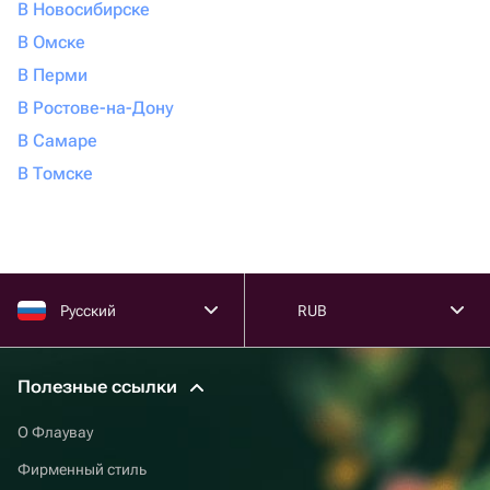
В Новосибирске
В Омске
В Перми
В Ростове-на-Дону
В Самаре
В Томске
Русский
RUB
Полезные ссылки
О Флаувау
Фирменный стиль