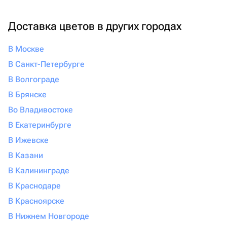
выбираете сертификат в подарок, определяете сумму и
способ доставки, а получатель уже сам определяет, на
Доставка цветов в других городах
что использовать средства. Подарочный сертификат на
сумму удобно дарить партнерам и друзьям, ведь такой
В Москве
сюрприз точно не окажется бесполезным.
В Санкт-Петербурге
В Волгограде
В Брянске
Во Владивостоке
В Екатеринбурге
В Ижевске
В Казани
В Калининграде
В Краснодаре
В Красноярске
В Нижнем Новгороде