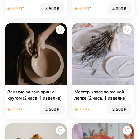
изделия на ваш выбор) в
8 500
₽
4 000
₽
4.79
71
4.79
71
Екатеринбурге
Занятие за гончарным
Мастер-класс по ручной
кругом (2 часа, 1 изделие)
лепке (2 часа, 1 изделие)
2 500
₽
2 500
₽
4.79
71
4.79
71