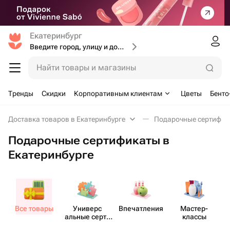
Екатеринбург
Введите город, улицу и дом доставки
Найти товары и магазины
Тренды
Скидки
Корпоративным клиентам
Цветы
Бенто
Доставка товаров в Екатеринбурге
Подарочные сертифика
Подарочные сертификаты в
Екатеринбурге
Все товары
Универс​
Впеча​тления
Мастер-​
М
альные серти​
классы
фикаты