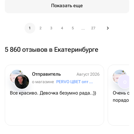
Показать еще
1
2
3
4
5
27
...
5 860 отзывов в Екатеринбурге
Отправитель
Август 2026
о магазине
PERVO ЦВЕТ опт 24/7
О
Все красиво. Девочка безумно рада..))
Очень све
порадов