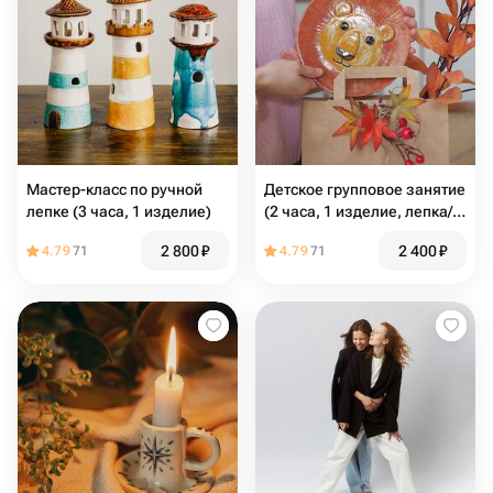
Мастер-класс по ручной
Детское групповое занятие
лепке (3 часа, 1 изделие)
(2 часа, 1 изделие, лепка/
круг)
2 800
₽
2 400
₽
4.79
71
4.79
71