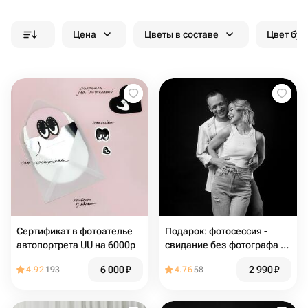
Цена
Цветы в составе
Цвет бук
Сертификат в фотоателье
Подарок: фотосессия -
автопортрета UU на 6000р
свидание без фотографа 25
минут
6 000
₽
2 990
₽
4.92
193
4.76
58