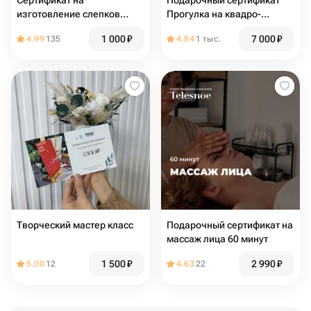
Сертификат на
Подарочный сертификат
изготовление слепков
Прогулка на квадро-
детей и взрослых
гигантах
1 000
₽
7 000
₽
4.99
135
4.84
1 тыс.
Творческий мастер класс
Подарочный сертификат на
массаж лица 60 минут
1 500
₽
2 990
₽
5.00
12
4.63
22