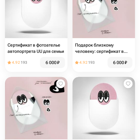
Сертификат в фотоателье
Подарок близкому
автопортрета UU для семьи
человеку: сертификат в
фотоателье автопортрета
6 000
₽
6 000
₽
4.92
193
4.92
193
UU