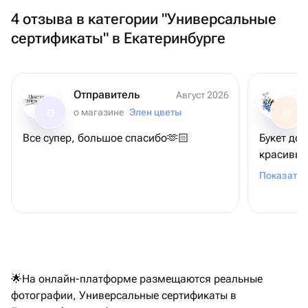
4 отзыва в категории "Универсальные
сертификаты" в Екатеринбурге
Отправитель
Август 2026
о магазине
Элен цветы
О
О
Все супер, большое спасибо🫶🏻
Букет до
красивый
рекоменд
Показать 
🌟На онлайн-платформе размещаются реальные
фотографии, Универсальные сертификаты в