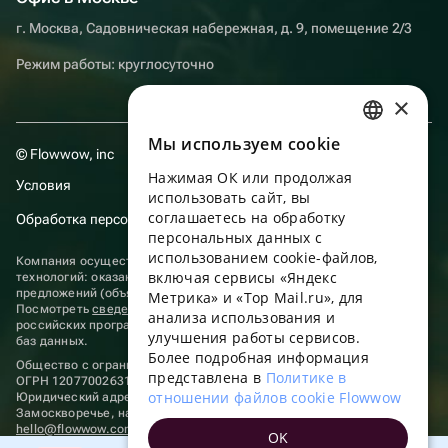
г. Москва, Садовническая набережная, д. 9, помещение 2/3
Режим работы: круглосуточно
×
Мы используем сookie
RUSSIAN
© Flowwow, inc
Нажимая ОК или продолжая
ENGLISH
Условия
использовать сайт, вы
UKRAINIAN
соглашаетесь на обработку
Обработка персональных данных
персональных данных с
PORTUGUESE
использованием cookie-файлов,
Компания осуществляет деятельность в области информационных
включая сервисы «Яндекс
технологий: оказание услуг в сети “Интернет” по размещению
SPANISH
предложений (объявлений) продавцов о реализации товаров.
Метрика» и «Top Mail.ru», для
Посмотреть
сведения о программах
, включенных в реестр
анализа использования и
HUNGARIAN
российских программ для электронных вычислительных машин и
улучшения работы сервисов.
баз данных.
ITALIAN
Более подробная информация
Общество с ограниченной ответственностью «ФЛАУВАУ»
представлена в
Политике в
ОГРН 1207700263198, ИНН 9702020445
FRENCH
отношении файлов cookie Flowwow
Юридический адрес: г. Москва, вн.тер. г. Муниципальный округ
Замоскворечье, наб. Садовническая, д. 9, помещ. 2/3.
TURKISH
hello@flowwow.com
8 800 555-16-15
OK