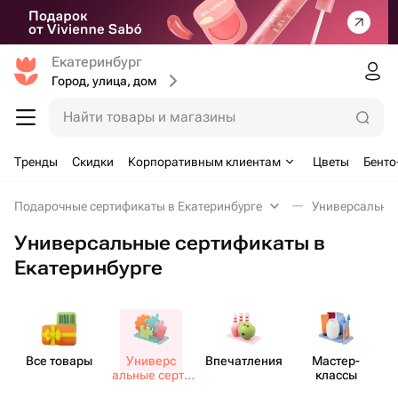
Екатеринбург
Город, улица, дом
Найти товары и магазины
Тренды
Скидки
Корпоративным клиентам
Цветы
Бенто
Подарочные сертификаты в Екатеринбурге
Универсальные
Универсальные сертификаты в
Екатеринбурге
Все товары
Универс​
Впеча​тления
Мастер-​
М
альные серти​
классы
фикаты