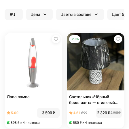
Цена
Цветы в составе
Цвет бук
-
20
%
Лава лампа
Светильник «Чёрный
бриллиант» — стильный
настольный декор
3 590
₽
2 320
₽
5.00
4.61
699
2 900
₽
898
₽
× 4 платежа
580
₽
× 4 платежа