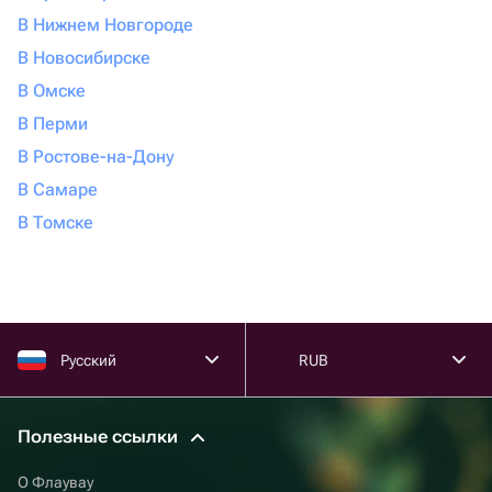
В Нижнем Новгороде
В Новосибирске
В Омске
В Перми
В Ростове-на-Дону
В Самаре
В Томске
Русский
RUB
Полезные ссылки
О Флаувау