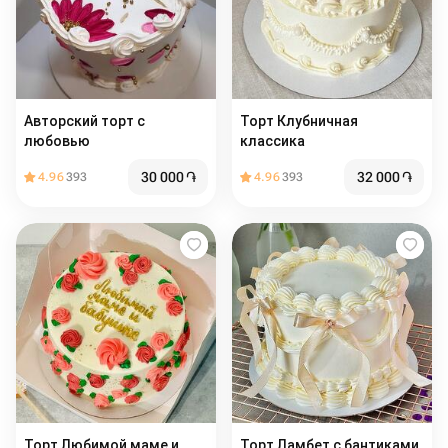
Авторский торт с
Торт Клубничная
любовью
классика
30 000
֏
32 000
֏
4.96
393
4.96
393
Торт Любимой маме и
Торт Ламбет с бантиками