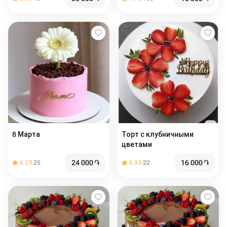
8 Марта
Торт с клубничными
цветами
24 000
֏
16 000
֏
4.29
25
4.39
22