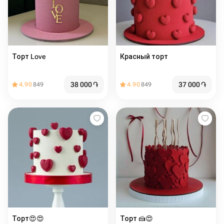
Торт Love️
Красный торт
38 000
֏
37 000
֏
4.90
849
4.90
849
Торт😍😍
Торт 🍰️️️😍