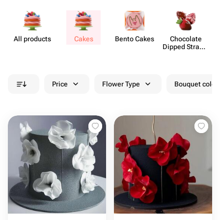
All products
Cakes
Bento Cakes
Chocolate
M
Dipped Strawb​
erries
Price
Flower Type
Bouquet colou