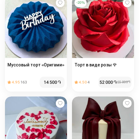
-
20
%
Муссовый торт «Оригами»
Торт в виде розы 🌹
14 500
֏
52 000
֏
4.95
163
4.50
4
65 000
֏