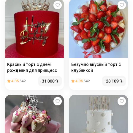
Красный торт с днем
Безумно вкусный торт с
рождения для принцесс
клубникой
31 000
֏
28 109
֏
4.95
542
4.95
542