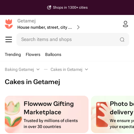
Same-Day & Next-day Delivery
Getamej
House number, street, city or postcode
Search items and shops
Trending
Flowers
Balloons
Baking Getamej
Cakes in Getamej
Cakes in Getamej
Flowwow Gifting
Photo b
Marketplace
delivery
Trusted by millions of clients
We ensure yo
in over 30 countries
your expecta