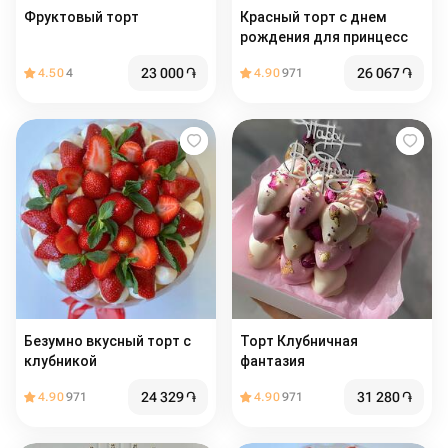
Фруктовый торт
Красный торт с днем
рождения для принцесс
23 000
֏
26 067
֏
4.50
4
4.90
971
Безумно вкусный торт с
Торт Клубничная
клубникой
фантазия
24 329
֏
31 280
֏
4.90
971
4.90
971