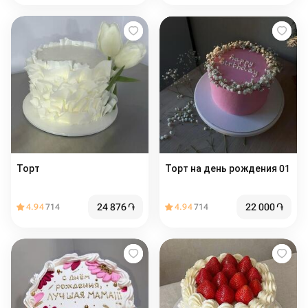
Торт
Торт на день рождения 01
24 876
֏
22 000
֏
4.94
714
4.94
714