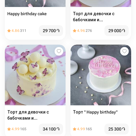
Happy birthday cake
Торт для девочки с
бабочками и
шоколадными шарами
29 700
֏
29 000
֏
4.86
311
4.96
276
Торт для девочки с
Торт " Happy birthday"
бабочками и
шоколадными шарами
34 100
֏
25 300
֏
4.99
165
4.99
165