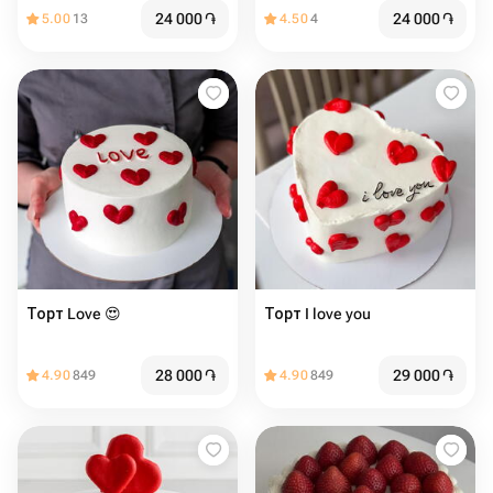
24 000
֏
24 000
֏
5.00
13
4.50
4
Торт Love 😍️
Торт I love you
28 000
֏
29 000
֏
4.90
849
4.90
849