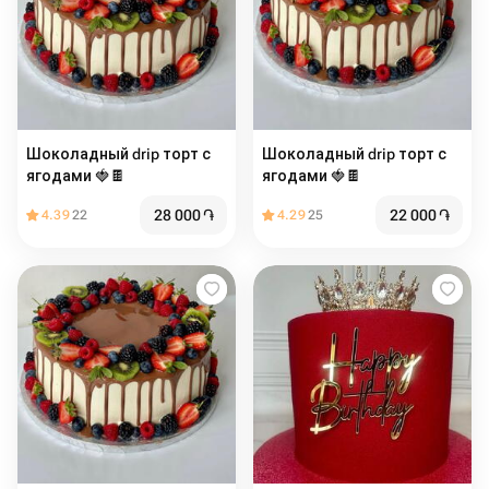
Шоколадный drip торт с
Шоколадный drip торт с
ягодами 🍓🍫
ягодами 🍓🍫
28 000
֏
22 000
֏
4.39
22
4.29
25