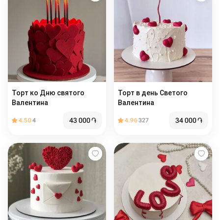
Торт ко Дню святого
Торт в день Светого
Валентина
Валентина
43 000
֏
34 000
֏
4.50
4
4.96
327