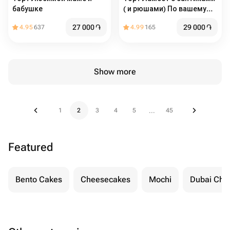
бабушке ️
( и рюшами) По вашему
желанию можно
27 000
֏
29 000
֏
4.95
637
4.99
165
добавить надпись
Show more
1
2
3
4
5
45
...
Featured
Bento Cakes
Cheesecakes
Mochi
Dubai Cho