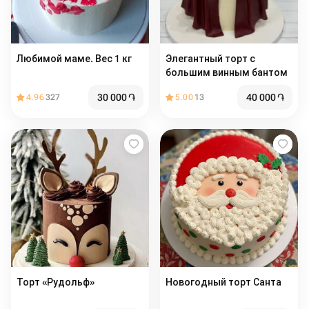
Любимой маме. Вес 1 кг
Элегантный торт с
большим винным бантом
30 000
֏
40 000
֏
4.96
327
5.00
13
Торт «Рудольф»
Новогодный торт Санта