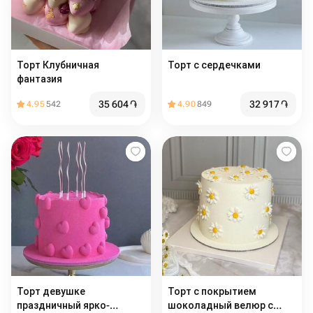
Торт Клубничная
Торт с сердечками
фантазия
35 604
֏
32 917
֏
4.95
542
4.90
849
Торт девушке
Торт с покрытием
праздничный ярко-
шоколадный велюр с