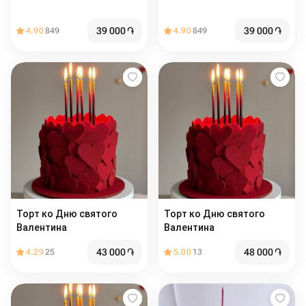
39 000
֏
39 000
֏
4.90
849
4.90
849
Торт ко Дню святого
Торт ко Дню святого
Валентина
Валентина
43 000
֏
48 000
֏
4.29
25
5.00
13