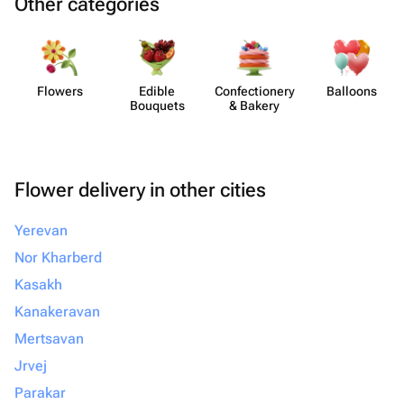
Other categories
Flowers
Edible
Confect​ionery
Balloons
Bouquets
& Bakery
Flower delivery in other cities
Yerevan
Nor Kharberd
Kasakh
Kanakeravan
Mertsavan
Jrvej
Parakar