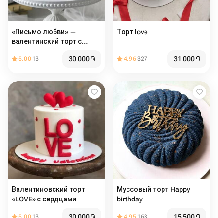
«Письмо любви» —
Торт love
валентинский торт с
сердцем
30 000
֏
31 000
֏
5.00
13
4.96
327
Валентиновский торт
Муссовый торт Happy
«LOVE» с сердцами
birthday
30 000
֏
15 500
֏
5.00
13
4.95
163