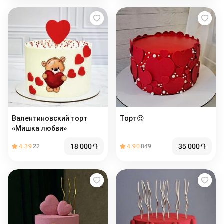
Валентиновский торт
Торт️😍
«Мишка любви»
18 000
֏
35 000
֏
4.39
22
4.90
849