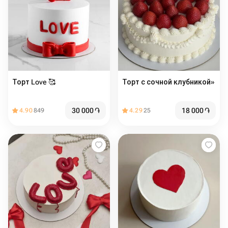
Торт Love 🥰
Торт с сочной клубникой»
30 000
֏
18 000
֏
4.90
849
4.29
25