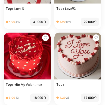
Торт Love🫶️
Торт Love🥰
31 000
֏
29 000
֏
4.90
849
4.90
849
Торт «Be My Valentine»
Торт
18 000
֏
17 000
֏
5.00
13
4.29
25