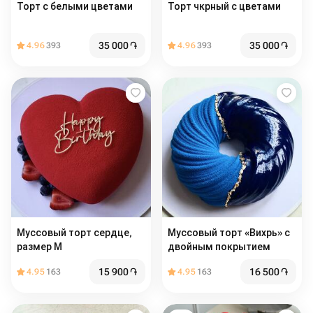
Торт с белыми цветами
Торт чкрный с цветами
35 000
֏
35 000
֏
4.96
393
4.96
393
Муссовый торт сердце,
Муссовый торт «Вихрь» с
размер М
двойным покрытием
15 900
֏
16 500
֏
4.95
163
4.95
163