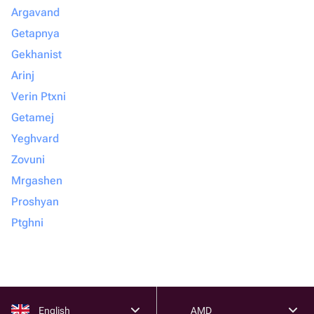
Argavand
Getapnya
Gekhanist
Arinj
Verin Ptxni
Getamej
Yeghvard
Zovuni
Mrgashen
Proshyan
Ptghni
English
AMD