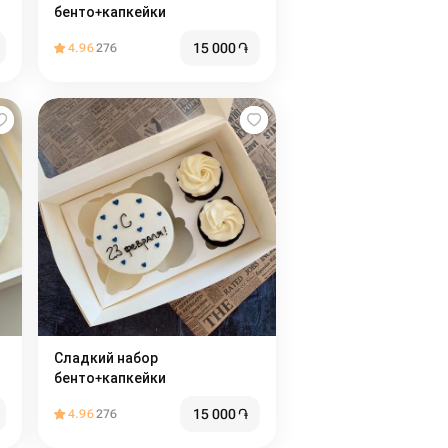
бенто+капкейки
15 000
֏
4.96
276
Сладкий набор
бенто+капкейки
15 000
֏
4.96
276