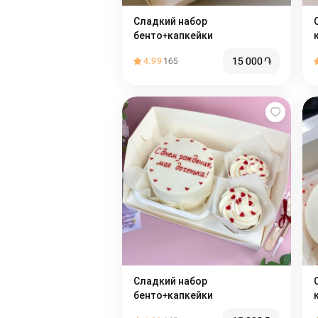
Сладкий набор
Сл
бенто+капкейки
15 000
֏
4.99
165
Сладкий набор
С
бенто+капкейки