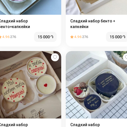
ладкий набор
Сладкий набор бенто +
бенто+капкейки
капкейки
15 000
֏
15 000
֏
4.96
276
4.96
276
ладкий набор
Сладкий набор