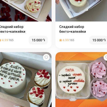
ладкий набор
Сладкий набор
бенто+капкейки
бенто+капкейки
15 000
֏
15 000
֏
4.99
165
4.99
165