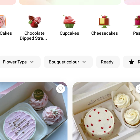
 Cakes
Chocolate
Cupcakes
Chees​ecakes
Pas
Dipped Strawb​
erries
Flower Type
Bouquet colour
Ready
R