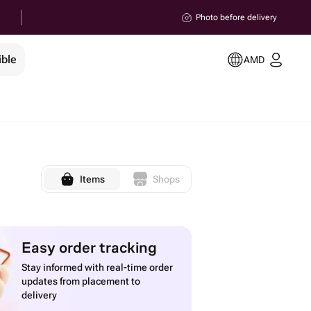
Photo before delivery
ible
AMD
Items
Shops
Easy order tracking
Stay informed with real-time order
updates from placement to
delivery