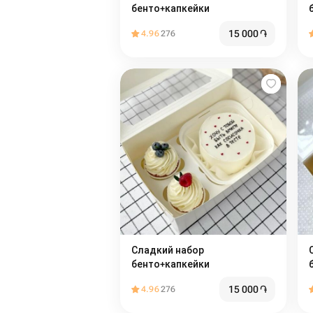
бенто+капкейки
15 000
֏
4.96
276
Сладкий набор
С
бенто+капкейки
15 000
֏
4.96
276