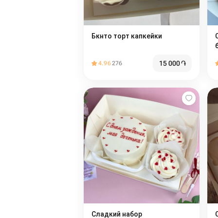
Бкнто торт капкейки
С
15 000
֏
4.96
276
Сладкий набор
С