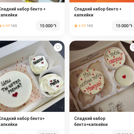
адкий набор бенто +
Сладкий набор бенто +
капкейки
капкейки
15 000
֏
15 000
֏
4.99
165
4.99
165
ладкий набор бенто+
Сладкий набор
капкейки
бенто+капкейки