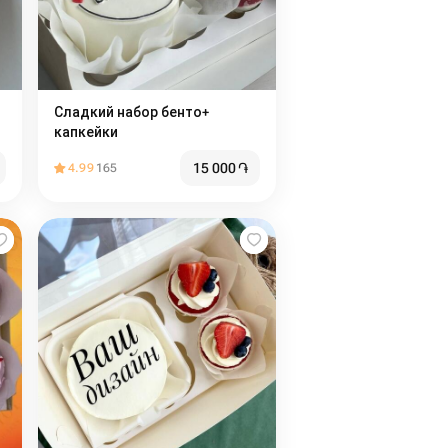
Сладкий набор бенто+
капкейки
15 000
֏
4.99
165