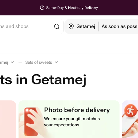
Same-Day & Next-day Delivery
ems and shops
Getamej
As soon as poss
amej
Sets of sweets
ts in Getamej
Photo before delivery
We ensure your gift matches
your expectations