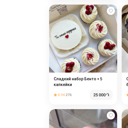
Сладкий набор Бенто + 5
С
капкейки
25 000
֏
4.96
276