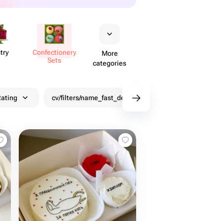
try
Confect​ionery
More
Sets
categories
ating
cv/filters/name_fast_delivery
Discounts