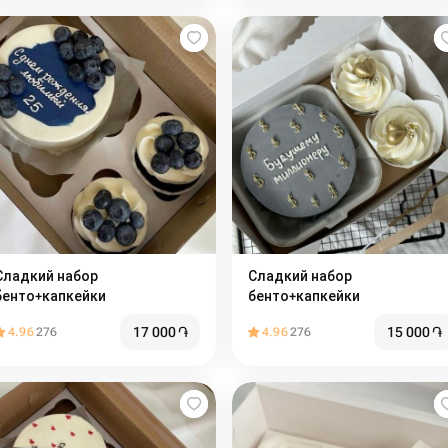
ладкий набор
Сладкий набор
бенто+капкейки
бенто+капкейки
17 000
֏
15 000
֏
4.96
276
4.96
276