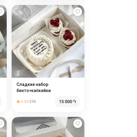
Сладкие набор
бенто+капкейки
15 000
֏
4.96
276