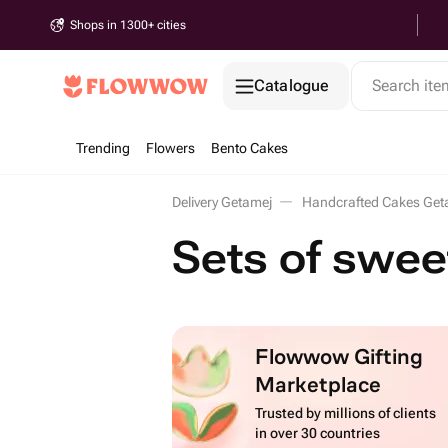
Shops in 1300+ cities
Catalogue
Search it
Trending
Flowers
Bento Cakes
Delivery Getamej
Handcrafted Cakes Get
Sets of swee
Flowwow Gifting
Marketplace
Trusted by millions of clients
in over 30 countries