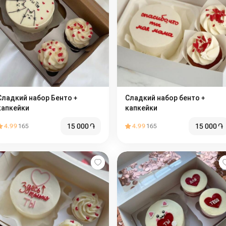
адкий набор Бенто +
Сладкий набор бенто +
капкейки
капкейки
15 000
֏
15 000
֏
4.99
165
4.99
165