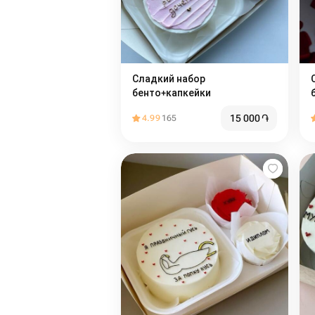
Сладкий набор
С
бенто+капкейки
15 000
֏
4.99
165