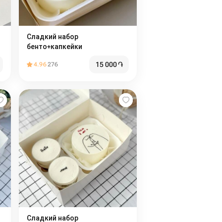
Сладкий набор
бенто+капкейки
15 000
֏
4.96
276
Сладкий набор