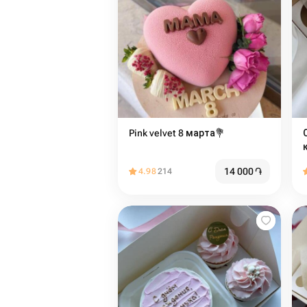
Pink velvet 8 марта💐
Сл
14 000
֏
4.98
214