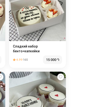
Сладкий набор
бенто+капкейки
15 000
֏
4.99
165