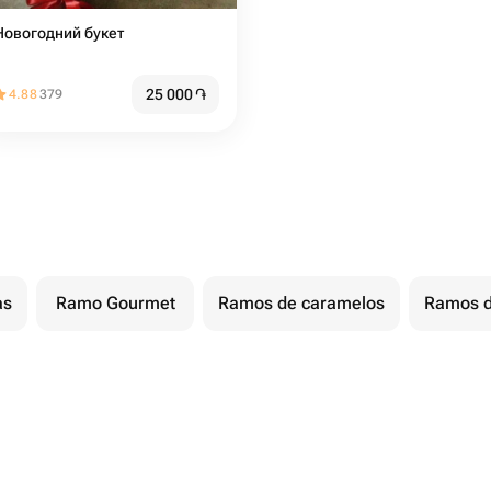
Новогодний букет
25 000
֏
4.88
379
as
Ramo Gourmet
Ramos de caramelos
Ramos d