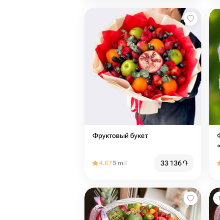
Фруктовый букет
33 136
֏
4.87
5 mil
-