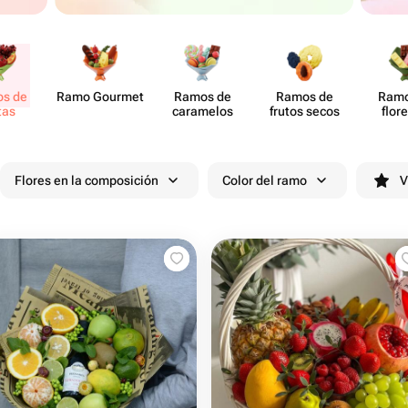
s de
Ramo Gourmet
Ramos de
Ramos de
Ramo
tas
caramelos
frutos secos
flor
choc
Flores en la composición
Color del ramo
V