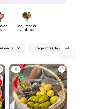
s de
Conjuntos de
es de
verduras
olate
aloración
Entrega antes de 90 minutos
Descuentos
-
20
%