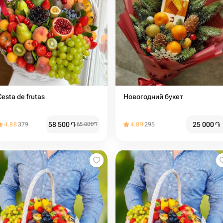
Cesta de frutas
Новогодний букет
58 500
֏
25 000
֏
4.88
379
65 000
֏
4.89
295