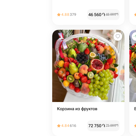
46 560
֏
4.88
379
48 000
֏
-
Корзина из фруктов
72 750
֏
4.84
616
75 000
֏