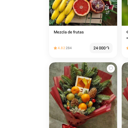
Mezcla de frutas
24 000
֏
4.82
284