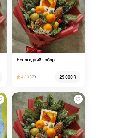
Новогодний набор
25 000
֏
4.88
379