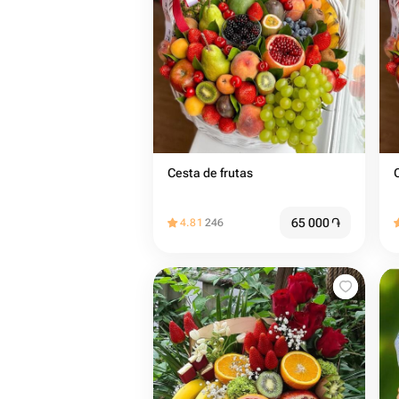
Cesta de frutas
65 000
֏
4.81
246