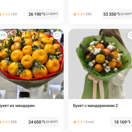
26 190
֏
53 350
֏
4.68
124
27 000
֏
4.89
295
55 000
15
%
Букет из мандарин
Букет с мандаринами 2
24 650
֏
18 169
֏
4.89
295
29 000
֏
4.87
5 mil