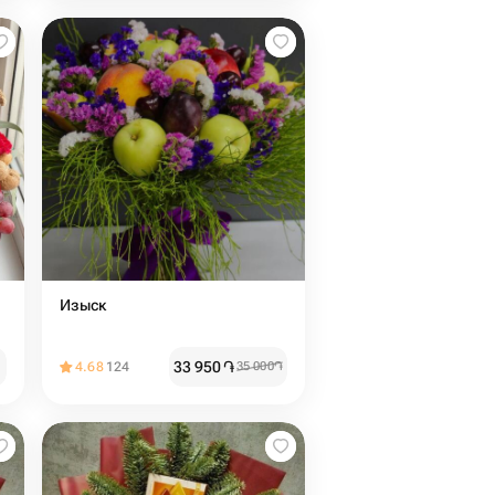
Изыск
33 950
֏
4.68
124
35 000
֏