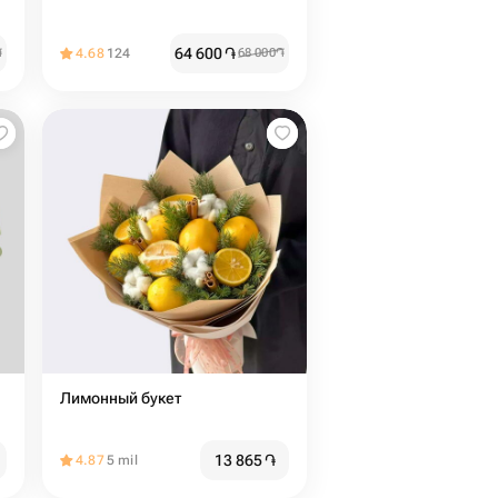
64 600
֏
֏
4.68
124
68 000
֏
Лимонный букет
13 865
֏
4.87
5 mil