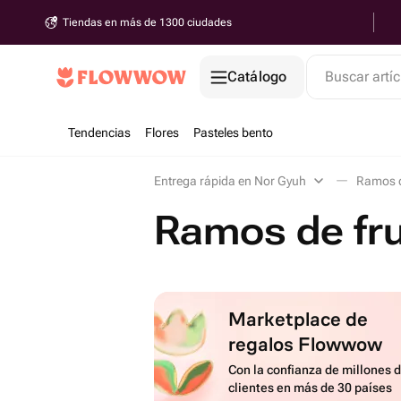
Tiendas en más de 1300 ciudades
Catálogo
Buscar artíc
Tendencias
Flores
Pasteles bento
Entrega rápida en Nor Gyuh
Ramos d
Ramos de fr
Marketplace de
regalos Flowwow
Con la confianza de millones 
clientes en más de 30 países