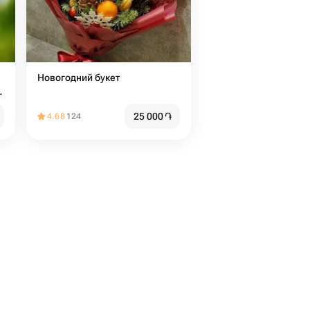
Новогодний букет
:
25 000
֏
4.68
124