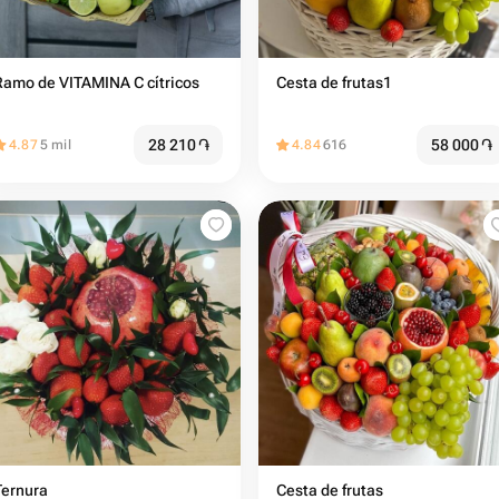
Ramo de VITAMINA C cítricos
Cesta de frutas1
28 210
֏
58 000
֏
4.87
5 mil
4.84
616
Ternura
Cesta de frutas