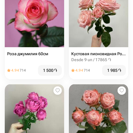
Роза джумилия 60см
Кустовая пионовидная Роза мадам бомбастик от 9шт
Desde 9 un / 17865 ֏
1 500
֏
1 985
֏
4.94
714
4.94
714