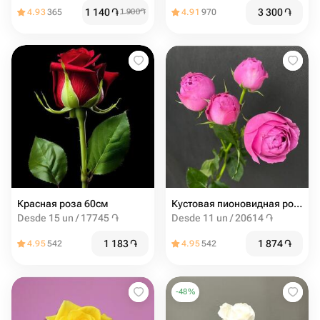
1 140
֏
3 300
֏
4.93
365
1 900
֏
4.91
970
Красная роза 60см
Кустовая пионовидная роза мисти баблс 60см
Desde 15 un / 17745 ֏
Desde 11 un / 20614 ֏
1 183
֏
1 874
֏
4.95
542
4.95
542
-
48
%