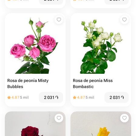
Rosa de peonía Misty
Rosa de peonía Miss
Bubbles
Bombastic
2 031
֏
2 031
֏
4.87
5 mil
4.87
5 mil