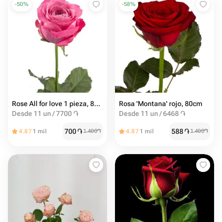
-
50
%
-
58
%
Rose All for love 1 pieza, 80cm
Rosa 'Montana' rojo, 80cm
Desde 11 un / 7700 ֏
Desde 11 un / 6468 ֏
700
֏
588
֏
4.87
1 mil
1 400
֏
4.87
1 mil
1 400
֏