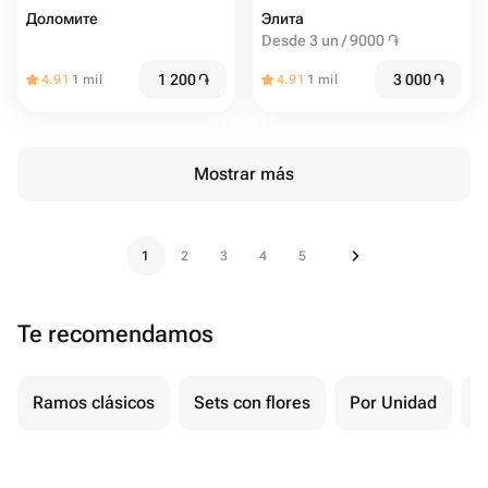
Доломите
Элита
Desde 3 un / 9000 ֏
1 200
֏
3 000
֏
4.91
1 mil
4.91
1 mil
Mostrar más
1
2
3
4
5
Te recomendamos
Ramos clásicos
Sets con flores
Por Unidad
F