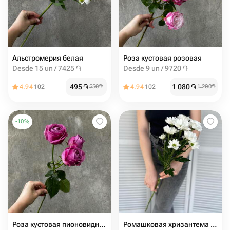
Альстромерия белая
Роза кустовая розовая
Desde 15 un / 7425 ֏
Desde 9 un / 9720 ֏
495
֏
1 080
֏
4.94
102
550
֏
4.94
102
1 200
֏
-
10
%
Роза кустовая пионовидная
Ромашковая хризантема ( белая )