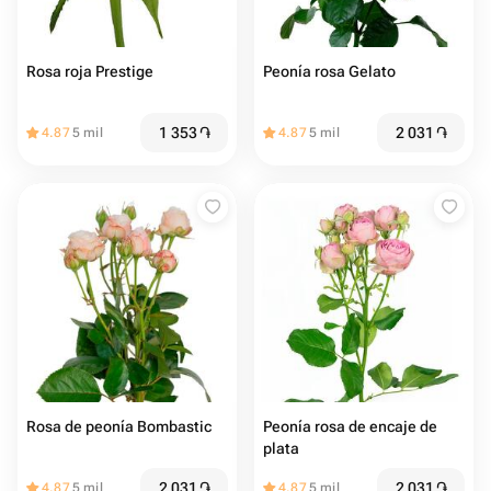
Rosa roja Prestige
Peonía rosa Gelato
1 353
֏
2 031
֏
4.87
5 mil
4.87
5 mil
Rosa de peonía Bombastic
Peonía rosa de encaje de
plata
2 031
֏
2 031
֏
4.87
5 mil
4.87
5 mil