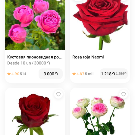
Кустовая пионовидная роза misty bubbles
Rosa roja Naomi
Desde 10 un / 30000 ֏
3 000
֏
1 218
֏
4.90
514
4.87
5 mil
1 353
֏