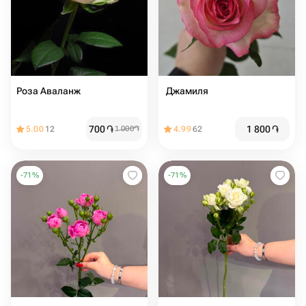
Роза Аваланж
️ Джамиля
700
֏
1 800
֏
5.00
12
1 000
֏
4.99
62
-
71
%
-
71
%