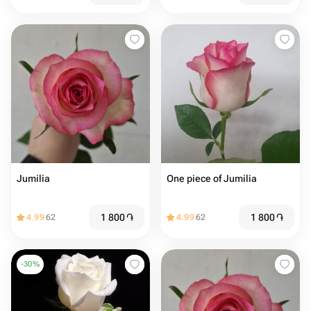
Jumilia
One piece of Jumilia
1 800
֏
1 800
֏
4.99
62
4.99
62
-
30
%