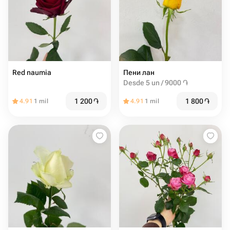
Red naumia
Пени лан
Desde 5 un / 9000 ֏
1 200
֏
1 800
֏
4.91
1 mil
4.91
1 mil