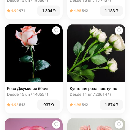
Desde 15 un / 19560 ֏
Desde 15 un / 17745 ֏
1 304
֏
1 183
֏
4.90
971
4.95
542
Роза Джумилия 60см
Кустовая роза поштучно
Desde 15 un / 14055 ֏
Desde 11 un / 20614 ֏
937
֏
1 874
֏
4.95
542
4.95
542