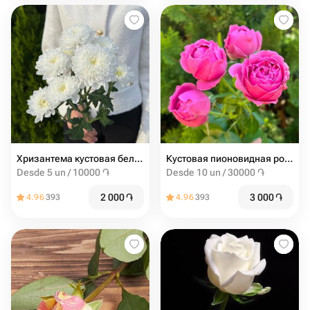
Хризантема кустовая белая
Кустовая пионовидная роза misty bubbles
Desde 5 un / 10000 ֏
Desde 10 un / 30000 ֏
2 000
֏
3 000
֏
4.96
393
4.96
393