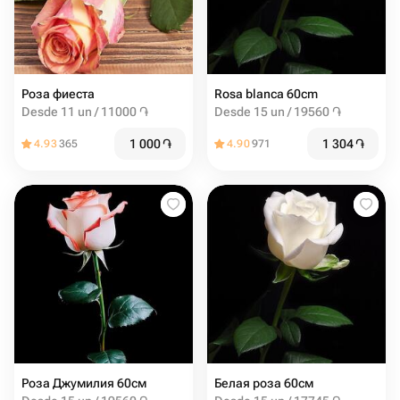
Роза фиеста
Rosa blanca 60cm
Desde 11 un / 11000 ֏
Desde 15 un / 19560 ֏
1 000
֏
1 304
֏
4.93
365
4.90
971
Роза Джумилия 60см
Белая роза 60см