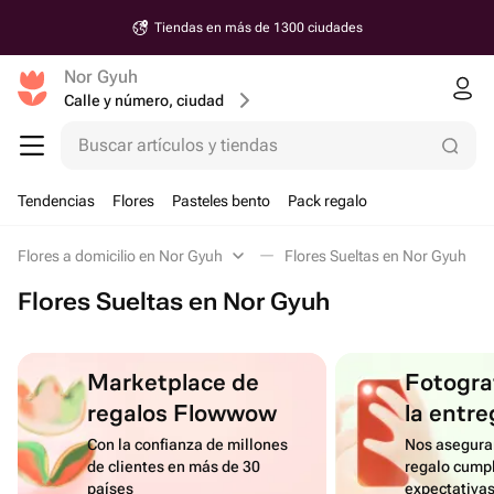
Tiendas en más de 1300 ciudades
Nor Gyuh
Calle y número, ciudad
Buscar artículos y tiendas
Tendencias
Flores
Pasteles bento
Pack regalo
Flores a domicilio en Nor Gyuh
Flores Sueltas en Nor Gyuh
Flores Sueltas en Nor Gyuh
Marketplace de
Fotograf
regalos Flowwow
la entre
Con la confianza de millones
Nos asegura
de clientes en más de 30
regalo cumpl
países
expectativa