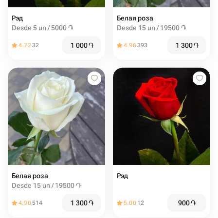
Рэд
Белая роза
Desde 5 un / 5000 ֏
Desde 15 un / 19500 ֏
1 000
֏
1 300
֏
4.72
32
4.96
393
Белая роза
Рэд
Desde 15 un / 19500 ֏
1 300
֏
900
֏
4.90
514
5.00
12