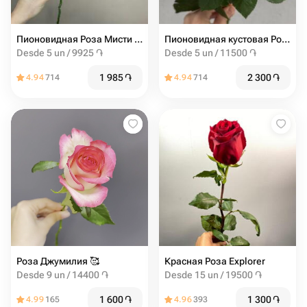
Пионовидная Роза Мисти баблс от 5шт
Пионовидная кустовая Роза Madam Bombastic штучно (от 5 шт)
Desde 5 un / 9925 ֏
Desde 5 un / 11500 ֏
1 985
֏
2 300
֏
4.94
714
4.94
714
Роза Джумилия ️🥰
Красная Роза Explorer
Desde 9 un / 14400 ֏
Desde 15 un / 19500 ֏
1 600
֏
1 300
֏
4.99
165
4.96
393