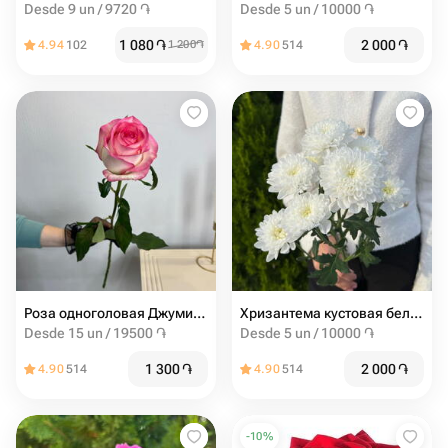
Desde 9 un / 9720 ֏
Desde 5 un / 10000 ֏
1 080
֏
2 000
֏
4.94
102
1 200
֏
4.90
514
Роза одноголовая Джумилия
Хризантема кустовая белая
Desde 15 un / 19500 ֏
Desde 5 un / 10000 ֏
1 300
֏
2 000
֏
4.90
514
4.90
514
-
10
%