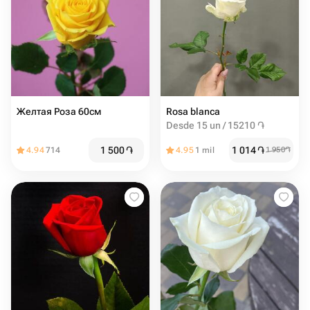
Желтая Роза 60см
Rosa blanca
Desde 15 un / 15210 ֏
1 500
֏
1 014
֏
4.94
714
4.95
1 mil
1 950
֏