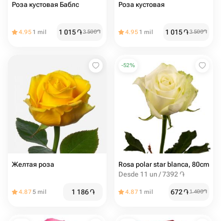
Роза кустовая Баблс
Роза кустовая
1 015
֏
1 015
֏
4.95
1 mil
3 500
֏
4.95
1 mil
3 500
֏
-
52
%
Желтая роза
Rosa polar star blanca, 80cm
Desde 11 un / 7392 ֏
1 186
֏
672
֏
4.87
5 mil
4.87
1 mil
1 400
֏