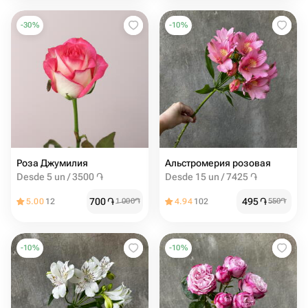
-
30
%
-
10
%
Роза Джумилия
Альстромерия розовая
Desde 5 un / 3500 ֏
Desde 15 un / 7425 ֏
700
֏
495
֏
5.00
12
1 000
֏
4.94
102
550
֏
-
10
%
-
10
%