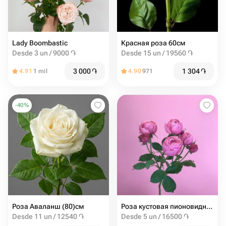
Lady Boombastic
Красная роза 60см
Desde 3 un / 9000 ֏
Desde 15 un / 19560 ֏
3 000
֏
1 304
֏
4.91
1 mil
4.90
971
-
40
%
Роза Аваланш (80)см
Роза кустовая пионовидная Сильва Пинк от 5шт
Desde 11 un / 12540 ֏
Desde 5 un / 16500 ֏