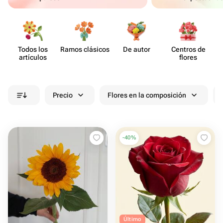
Todos los
Ramos clásicos
De autor
Centros de
artículos
flores
Precio
Flores en la composición
-
40
%
Último