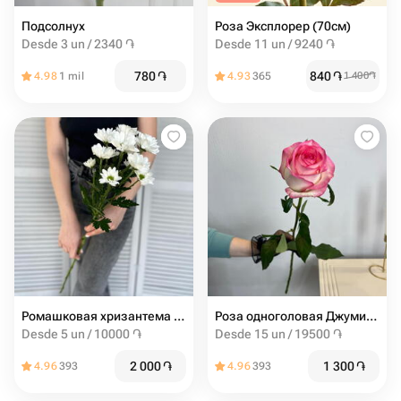
Подсолнух
Роза Эксплорер (70см)
Desde 3 un / 2340 ֏
Desde 11 un / 9240 ֏
780
֏
840
֏
4.98
1 mil
4.93
365
1 400
֏
Ромашковая хризантема ( белая )
Роза одноголовая Джумилия
Desde 5 un / 10000 ֏
Desde 15 un / 19500 ֏
2 000
֏
1 300
֏
4.96
393
4.96
393