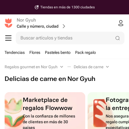
Tiendas en más de 1300 ciudades
Nor Gyuh
Calle y número, ciudad
Buscar artículos y tiendas
Tendencias
Flores
Pasteles bento
Pack regalo
Regalos gourmet en Nor Gyuh
Delicias de carne
Delicias de carne en Nor Gyuh
Marketplace de
Fotograf
regalos Flowwow
la entre
Con la confianza de millones
Nos asegura
de clientes en más de 30
regalo cumpl
países
expectativa