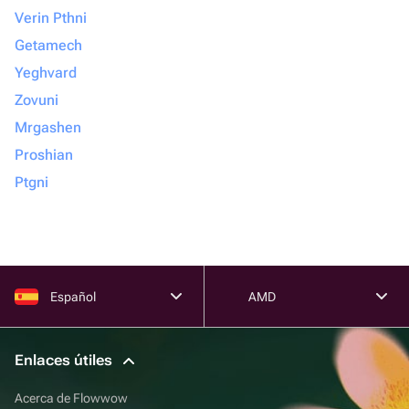
Verin Pthni
Getamech
Yeghvard
Zovuni
Mrgashen
Proshian
Ptgni
Español
AMD
Enlaces útiles
Acerca de Flowwow