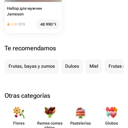
Набор для мужчин
Jameson
48 990
֏
4.85
213
Te recomendamos
Frutas, bayas y zumos
Dulces
Miel
Frutas s
Otras categorías
Flores
Ramos comes​
Paste​lerías
Globos
tibles