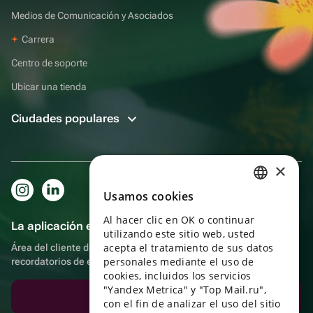
Medios de Comunicación y Asociados
Carrera
Centro de soporte
Ubicar una tienda
Ciudades populares
×
Usamos cookies
RUSSIAN
Al hacer clic en OK o continuar
ENGLISH
La aplicación es aún más práctica.
utilizando este sitio web, usted
UKRAINIAN
acepta el tratamiento de sus datos
Área del cliente del destinatario, más bonos por compras y
personales mediante el uso de
recordatorios de eventos
PORTUGUESE
cookies, incluidos los servicios
"Yandex Metrica" y "Top Mail.ru",
SPANISH
Descargar la aplicación
con el fin de analizar el uso del sitio