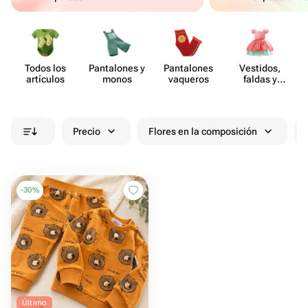
Todos los
Pant​alones y
Pant​alones
Vestidos,
artículos
monos
vaqueros
faldas y
vestidos de
verano
Precio
Flores en la composición
-
30
%
Último