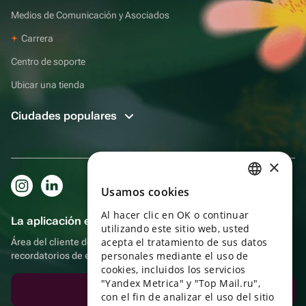
Medios de Comunicación y Asociados
Carrera
Centro de soporte
Ubicar una tienda
Ciudades populares
×
Usamos cookies
RUSSIAN
Al hacer clic en OK o continuar
ENGLISH
La aplicación es aún más práctica.
utilizando este sitio web, usted
UKRAINIAN
acepta el tratamiento de sus datos
Área del cliente del destinatario, más bonos por compras y
personales mediante el uso de
recordatorios de eventos
PORTUGUESE
cookies, incluidos los servicios
"Yandex Metrica" y "Top Mail.ru",
SPANISH
Descargar la aplicación
con el fin de analizar el uso del sitio