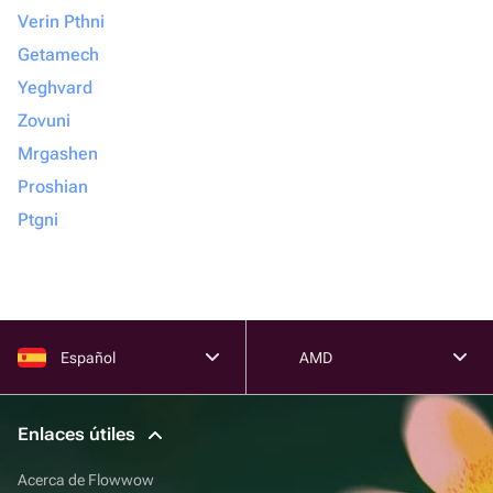
Verin Pthni
Getamech
Yeghvard
Zovuni
Mrgashen
Proshian
Ptgni
Español
AMD
Enlaces útiles
Acerca de Flowwow