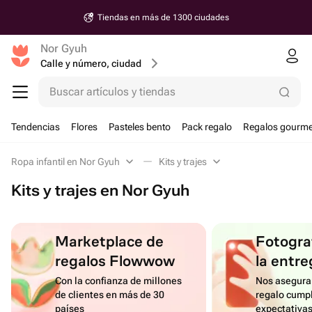
Tiendas en más de 1300 ciudades
Nor Gyuh
Calle y número, ciudad
Buscar artículos y tiendas
Tendencias
Flores
Pasteles bento
Pack regalo
Regalos gourme
Ropa infantil en Nor Gyuh
Kits y trajes
Kits y trajes en Nor Gyuh
Marketplace de
Fotograf
regalos Flowwow
la entre
Con la confianza de millones
Nos asegura
de clientes en más de 30
regalo cumpl
países
expectativa