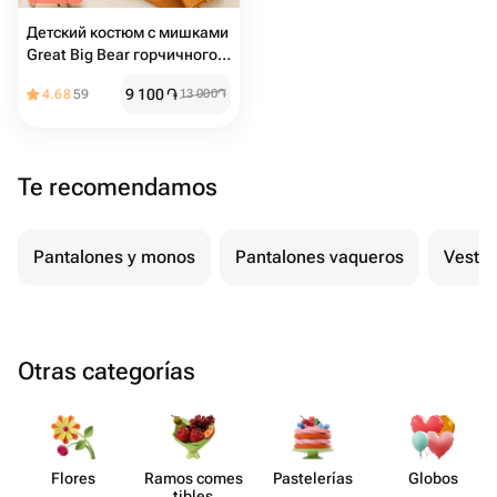
Детский костюм с мишками
Great Big Bear горчичного
цвета
9 100
֏
4.68
59
13 000
֏
Te recomendamos
Pantalones y monos
Pantalones vaqueros
Vestid
Otras categorías
Flores
Ramos comes​
Paste​lerías
Globos
tibles