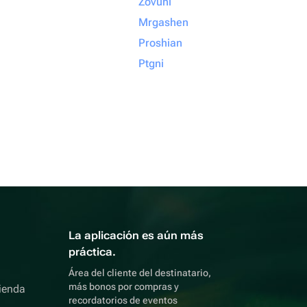
Zovuni
Mrgashen
Proshian
Ptgni
La aplicación es aún más
práctica.
Área del cliente del destinatario,
más bonos por compras y
ienda
recordatorios de eventos