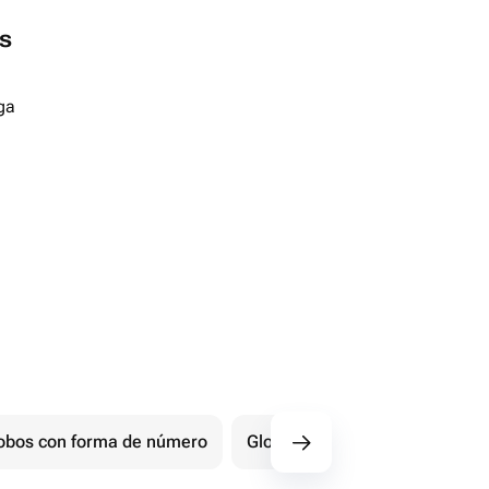
s
ga
obos con forma de número
Globos con inscripciones