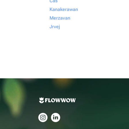
Cas
Kanakerawan
Merzavan
Jrvej