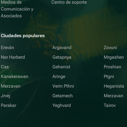
Medios de
Centro de soporte
Comunicación y
Asociados
Ciudades populares
Ereván
Argavand
Zovuni
Nor Harberd
Getapnya
Mrgashen
Cas
Gehanist
Proshian
Kanakerawan
Aringe
Ptgni
Merzavan
Verin Pthni
Heganista
Jrvej
Getamech
Merzavan
Parakar
Yeghvard
Tairov