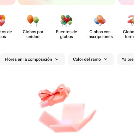
tos de
Globos por
Fuentes de
Globos con
Globo
bos
unidad
globos
inscrip​ciones
form
núm
Flores en la composición
Color del ramo
Ya pr