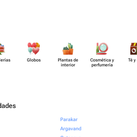
lerías
Globos
Plantas de
Cosmética y
Té y
interior
perf​umería
udades
Parakar
Argavand