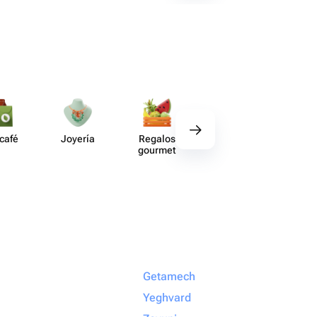
 café
Joyería
Regalos
Deco​ración
Acce​
gourmet
Getamech
Yeghvard