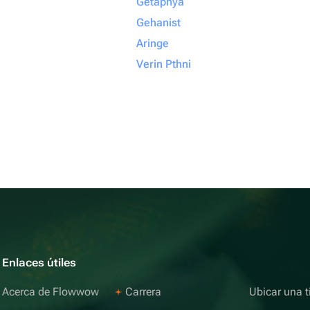
Getapnya
Gehanist
Aringe
Verin Pthni
Enlaces útiles
Acerca de Flowwow
Carrera
Ubicar una t