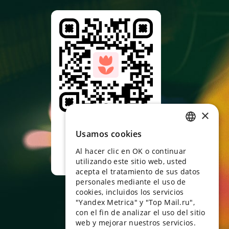
×
Apunta con la
cámara al código qr y
Usamos cookies
RUSSIAN
descarga la
aplicación
Al hacer clic en OK o continuar
ENGLISH
utilizando este sitio web, usted
UKRAINIAN
acepta el tratamiento de sus datos
personales mediante el uso de
PORTUGUESE
cookies, incluidos los servicios
"Yandex Metrica" y "Top Mail.ru",
SPANISH
con el fin de analizar el uso del sitio
web y mejorar nuestros servicios.
HUNGARIAN