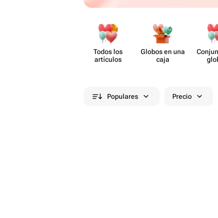
Todos los
Globos en una
Conjun
artículos
caja
glo
Populares
Precio