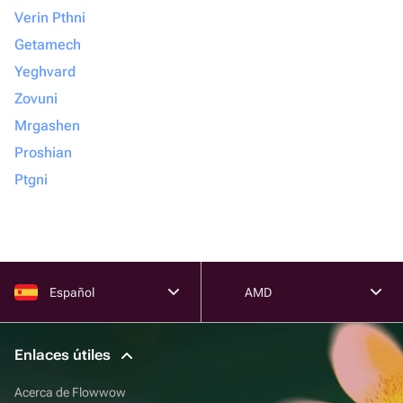
Verin Pthni
Getamech
Yeghvard
Zovuni
Mrgashen
Proshian
Ptgni
Español
AMD
Enlaces útiles
Acerca de Flowwow