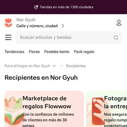
Tiendas en más de 1300 ciudades
Nor Gyuh
Calle y número, ciudad
Buscar artículos y tiendas
Tendencias
Flores
Pasteles bento
Pack regalo
Para el hogar en Nor Gyuh
Recipientes
Recipientes en Nor Gyuh
Marketplace de
Fotograf
regalos Flowwow
la entre
Con la confianza de millones
Nos asegura
de clientes en más de 30
regalo cumpl
países
expectativa