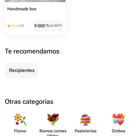
Handmade box
9 000
֏
4.68
59
20 000
֏
Te recomendamos
Recipientes
Otras categorías
Flores
Ramos comes​
Paste​lerías
Globos
tibles