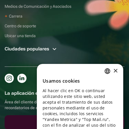
Medios de Comunicación y Asociados
Carrera
Centro de soporte
Ubicar una tienda
Ciudades populares
×
Usamos cookies
RUSSIAN
Al hacer clic en OK o continuar
ENGLISH
La aplicación es aún más práctica.
utilizando este sitio web, usted
UKRAINIAN
acepta el tratamiento de sus datos
Área del cliente del destinatario, más bonos por compras y
personales mediante el uso de
recordatorios de eventos
PORTUGUESE
cookies, incluidos los servicios
"Yandex Metrica" y "Top Mail.ru",
SPANISH
Descargar la aplicación
con el fin de analizar el uso del sitio