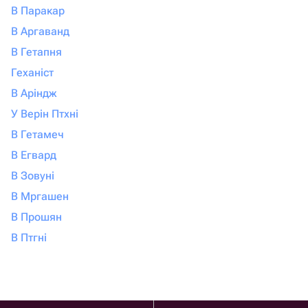
В Паракар
В Аргаванд
В Гетапня
Геханіст
В Аріндж
У Верін Птхні
В Гетамеч
В Егвард
В Зовуні
В Мргашен
В Прошян
В Птгні