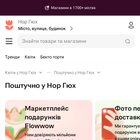
Магазини в 1700+ містах
Нор Гюх
Місто, вулиця, будинок
Знайти товари та магазини
Тренди
Квіти
Бенто торти
Квіти у Нор Гюх
Поштучно у Нор Гюх
Поштучно у Нор Гюх
Маркетплейс
Фото п
подарунків
достав
Flowwow
Ми гаранту
подарунок в
Нам довіряють мільйони
вашим очік