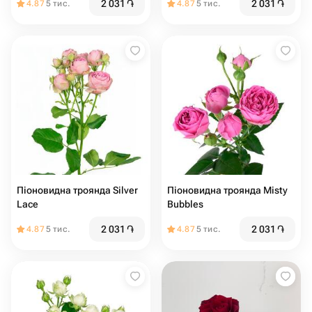
2 031
֏
2 031
֏
4.87
5 тис.
4.87
5 тис.
Піоновидна троянда Silver
Піоновидна троянда Misty
Lace
Bubbles
2 031
֏
2 031
֏
4.87
5 тис.
4.87
5 тис.