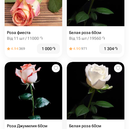
Роза фиеста
Белая роза 60см
Від 11 шт / 11000 ֏
Від 15 шт / 19560 ֏
1 000
֏
1 304
֏
4.94
369
4.90
971
Роза Джумилия 60см
Белая роза 60см