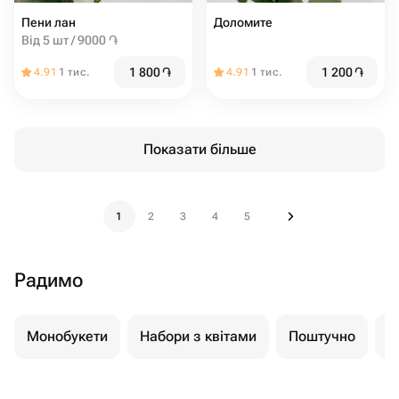
Пени лан
Доломите
Від 5 шт / 9000 ֏
1 800
֏
1 200
֏
4.91
1 тис.
4.91
1 тис.
Показати більше
1
2
3
4
5
Радимо
Монобукети
Набори з квітами
Поштучно
К