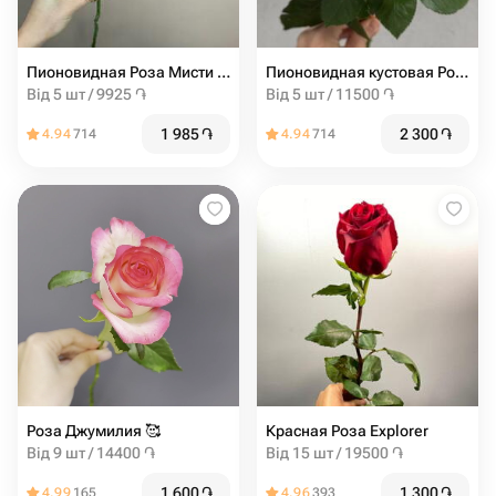
Пионовидная Роза Мисти баблс от 5шт
Пионовидная кустовая Роза Madam Bombastic штучно (от 5 шт)
Від 5 шт / 9925 ֏
Від 5 шт / 11500 ֏
1 985
֏
2 300
֏
4.94
714
4.94
714
Роза Джумилия ️🥰
Красная Роза Explorer
Від 9 шт / 14400 ֏
Від 15 шт / 19500 ֏
1 600
֏
1 300
֏
4.99
165
4.96
393