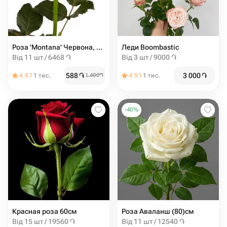
Роза 'Montana' Червона, 80см
Леди Boombastic
Від 11 шт / 6468 ֏
Від 3 шт / 9000 ֏
588
֏
3 000
֏
4.87
1 тис.
1 400
֏
4.91
1 тис.
-
40
%
Красная роза 60см
Роза Аваланш (80)см
Від 15 шт / 19560 ֏
Від 11 шт / 12540 ֏