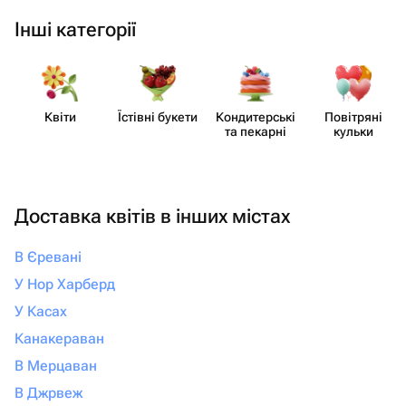
Інші категорії
Квіти
Їстівні букети
Кондит​ерські
Повітряні
та пекарні
кульки
Доставка квітів в інших містах
В Єревані
У Нор Харберд
У Касах
Канакераван
В Мерцаван
В Джрвеж