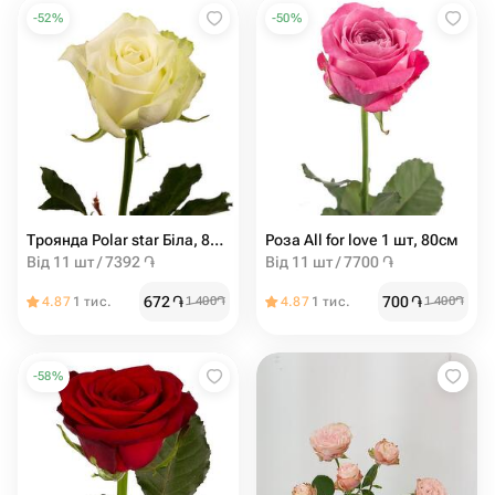
-
52
%
-
50
%
Троянда Polar star Біла, 80см
Роза All for love 1 шт, 80см
Від 11 шт / 7392 ֏
Від 11 шт / 7700 ֏
672
֏
700
֏
4.87
1 тис.
1 400
֏
4.87
1 тис.
1 400
֏
-
58
%