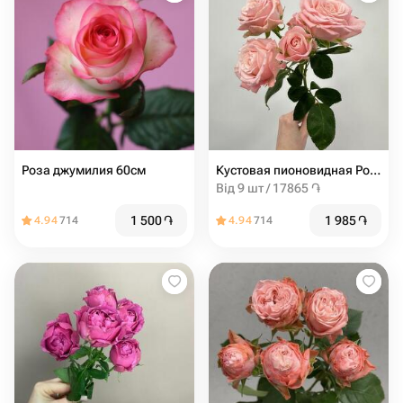
Роза джумилия 60см
Кустовая пионовидная Роза мадам бомбастик от 9шт
Від 9 шт / 17865 ֏
1 500
֏
1 985
֏
4.94
714
4.94
714