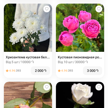
Хризантема кустовая белая
Кустовая пионовидная роза misty bubbles
Від 5 шт / 10000 ֏
Від 10 шт / 30000 ֏
2 000
֏
3 000
֏
4.96
393
4.96
393