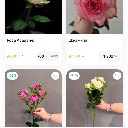
Роза Аваланж
️ Джамиля
700
֏
1 800
֏
5.00
12
1 000
֏
4.99
62
-
71
%
-
71
%