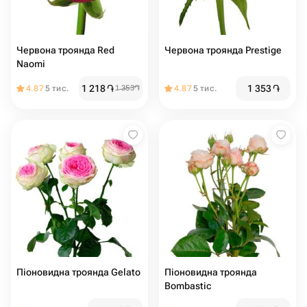
Червона троянда Red
Червона троянда Prestige
Naomi
1 218
֏
1 353
֏
4.87
5 тис.
1 353
֏
4.87
5 тис.
Піоновидна троянда Gelato
Піоновидна троянда
Bombastic