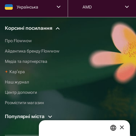
Українська
AMD
Корсині посилання
Про Flowwow
Айдентика бренду Flowwow
Медіа та партнерства
Карʼєра
Наш журнал
Центр допомоги
Розмістити магазин
Популярні міста
×