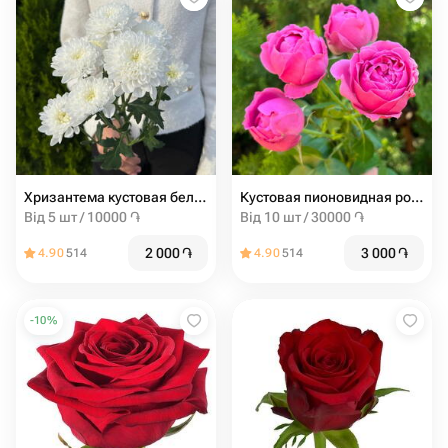
Хризантема кустовая белая
Кустовая пионовидная роза misty bubbles
Від 5 шт / 10000 ֏
Від 10 шт / 30000 ֏
2 000
֏
3 000
֏
4.90
514
4.90
514
-
10
%