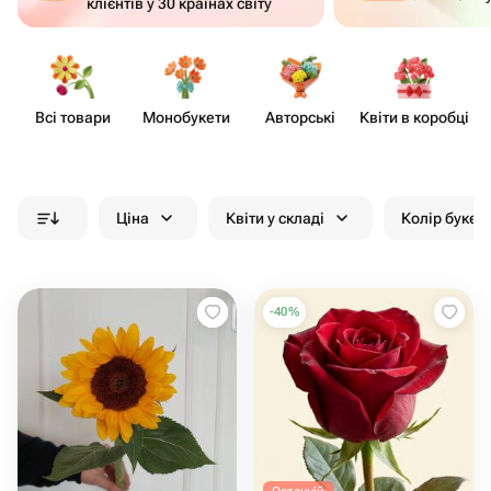
клієнтів у 30 країнах світу
Всі товари
Моно​букети
Авторські
Квіти в коробці
Ціна
Квіти у складі
Колір букет
-
40
%