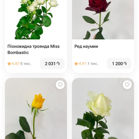
Піоновидна троянда Miss
Ред наумии
Bombastic
2 031
֏
1 200
֏
4.87
5 тис.
4.91
1 тис.