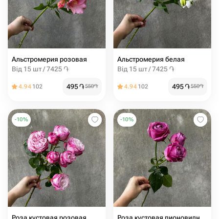
Альстромерия розовая
Альстромерия белая
Від 15 шт / 7425 ֏
Від 15 шт / 7425 ֏
495
֏
495
֏
4.94
102
550
֏
4.94
102
550
֏
-
10
%
-
10
%
Роза кустовая розовая
Роза кустовая пионовидная