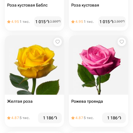
Роза кустовая Баблс
Роза кустовая
1 015
֏
1 015
֏
4.95
1 тис.
3 500
֏
4.95
1 тис.
3 500
֏
Желтая роза
Рожева троянда
1 186
֏
1 186
֏
4.87
5 тис.
4.87
5 тис.