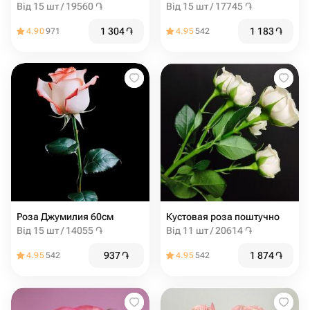
Від 15 шт / 19560 ֏
Від 15 шт / 17745 ֏
1 304
֏
1 183
֏
4.90
971
4.95
542
Роза Джумилия 60см
Кустовая роза поштучно
Від 15 шт / 14055 ֏
Від 11 шт / 20614 ֏
937
֏
1 874
֏
4.95
542
4.95
542