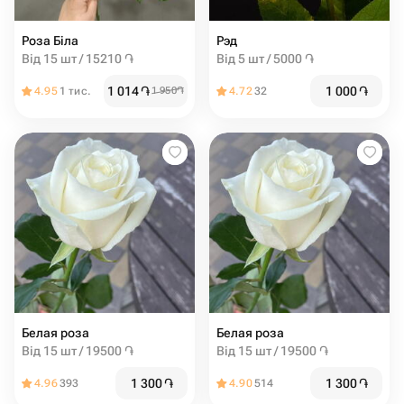
Роза Біла
Рэд
Від 15 шт / 15210 ֏
Від 5 шт / 5000 ֏
1 014
֏
1 000
֏
4.95
1 тис.
1 950
֏
4.72
32
Белая роза
Белая роза
Від 15 шт / 19500 ֏
Від 15 шт / 19500 ֏
1 300
֏
1 300
֏
4.96
393
4.90
514