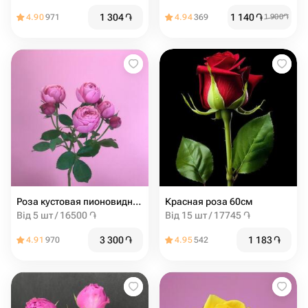
1 304
֏
1 140
֏
4.90
971
4.94
369
1 900
֏
Роза кустовая пионовидная Сильва Пинк от 5шт
Красная роза 60см
Від 5 шт / 16500 ֏
Від 15 шт / 17745 ֏
3 300
֏
1 183
֏
4.91
970
4.95
542