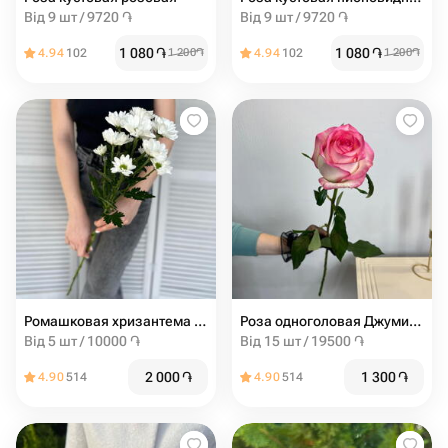
Від 9 шт / 9720 ֏
Від 9 шт / 9720 ֏
1 080
֏
1 080
֏
4.94
102
1 200
֏
4.94
102
1 200
֏
Ромашковая хризантема ( белая )
Роза одноголовая Джумилия
Від 5 шт / 10000 ֏
Від 15 шт / 19500 ֏
2 000
֏
1 300
֏
4.90
514
4.90
514