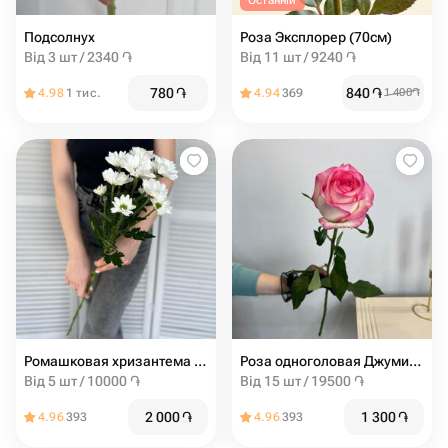
Останній
Подсолнух
Роза Эксплорер (70см)
Від 3 шт / 2340 ֏
Від 11 шт / 9240 ֏
780
֏
840
֏
4.98
1 тис.
4.94
369
1 400
֏
Ромашковая хризантема ( белая )
Роза одноголовая Джумилия
Від 5 шт / 10000 ֏
Від 15 шт / 19500 ֏
2 000
֏
1 300
֏
4.96
393
4.96
393