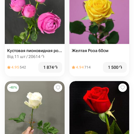
Кустовая пионовидная роза мисти баблс 60см
Желтая Роза 60см
Від 11 шт / 20614 ֏
1 874
֏
1 500
֏
4.95
542
4.94
714
-
48
%