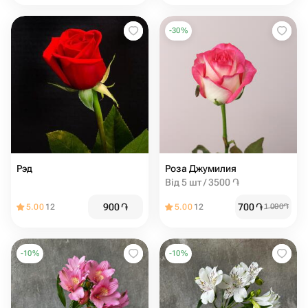
-
30
%
Рэд
Роза Джумилия
Від 5 шт / 3500 ֏
900
֏
700
֏
5.00
12
5.00
12
1 000
֏
-
10
%
-
10
%