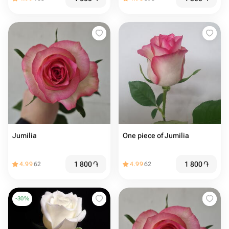
Jumilia
One piece of Jumilia
1 800
֏
1 800
֏
4.99
62
4.99
62
-
30
%