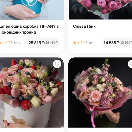
Капелюшна коробка TIFFANY з
Сільва Пінк
піоновідних троянд
25 819
֏
14 535
֏
4.87
5 тис.
34 425
֏
4.87
5 тис.
15 300