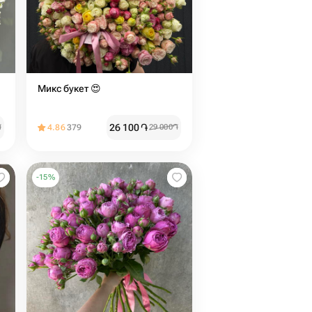
Микс букет 😍
26 100
֏
֏
4.86
379
29 000
֏
-
15
%