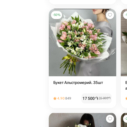
-
50
%
-
Букет Альстромерий. 35шт
17 500
֏
4.90
849
35 000
֏
-