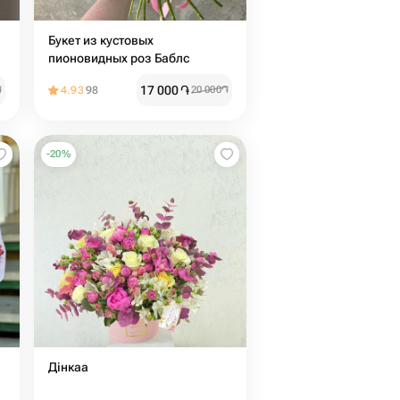
Букет из кустовых
пионовидных роз Баблс
17 000
֏
֏
4.93
98
20 000
֏
-
20
%
Дінкаа