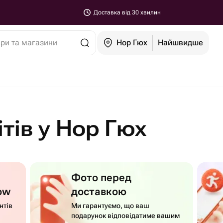
Доставка від 30 хвилин
ари та магазини
Нор Гюх
Найшвидше
тів у Нор Гюх
Фото перед
ow
доставкою
нтів
Ми гарантуємо, що ваш
подарунок відповідатиме вашим