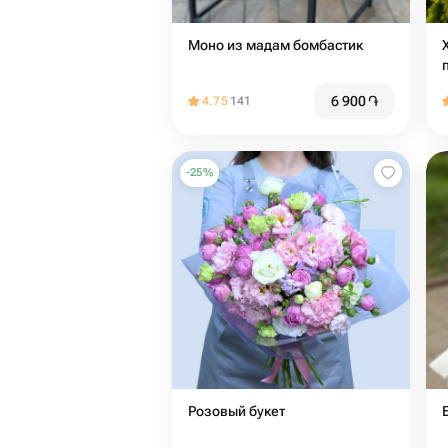
Моно из мадам бомбастик
6 900
֏
4.75
141
-
25
%
Розовый букет