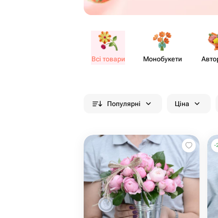
Всі товари
Моно​букети
Авто
Популярні
Ціна
-