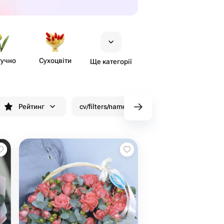
учно
Сухоцвіти
Ще категорії
Рейтинг
cv/filters/name_fast_delivery
Знижки