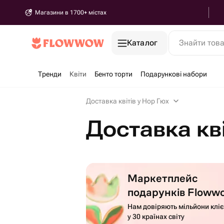
Магазини в 1700+ містах
Каталог
Знайти тов
Тренди
Квіти
Бенто торти
Подарункові набори
Доставка квітів у Нор Гюх
Доставка кві
Маркетплейс
подарунків Floww
Нам довіряють мільйони кліє
у 30 країнах світу