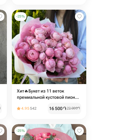
-
25
%
Хит🔥Букет из 11 веток
премиальной кустовой пион
розы silva pink
16 500
֏
֏
4.95
542
22 000
֏
-
25
%