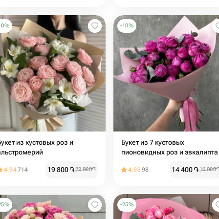
10
%
-
10
%
Букет из кустовых роз и
Букет из 7 кустовых
альстромерий
пионовидных роз и эвкалипта
19 800
֏
14 400
֏
4.94
714
22 000
֏
4.93
98
16 000
25
%
-
25
%