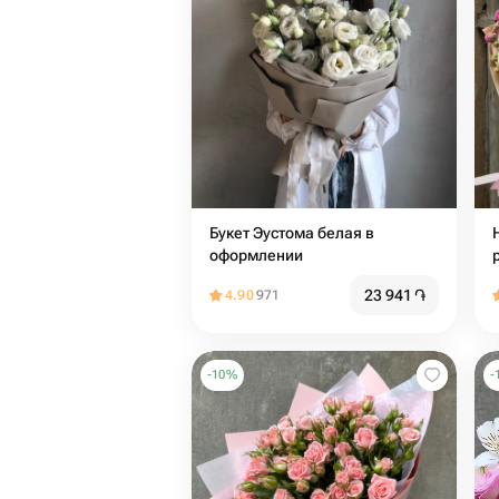
Букет Эустома белая в
оформлении
23 941
֏
4.90
971
-
10
%
-