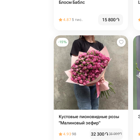
Блосм Баблс
15 800
֏
4.87
5 тис.
-
15
%
Кустовые пионовидные розы
"Малиновый зефир"
32 300
֏
4.93
98
38 000
֏