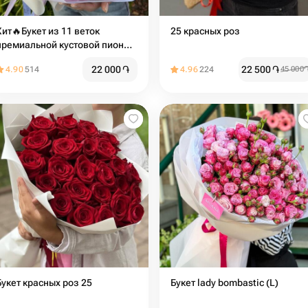
Хит🔥Букет из 11 веток
25 красных роз
премиальной кустовой пион
розы silva pink
22 000
֏
22 500
֏
4.90
514
4.96
224
45 000
Букет красных роз 25
Букет lady bombastic (L)