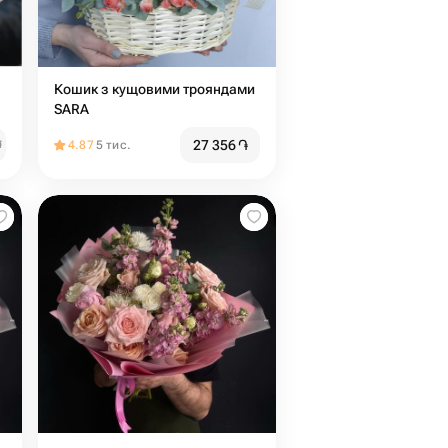
Кошик з кущовими трояндами
SARA
27 356
֏
֏
4.87
5 тис.