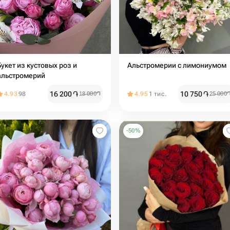
Букет из кустовых роз и
Альстромерии с лимониумом
альстромерий
16 200
֏
10 750
֏
4.93
98
18 000
֏
4.95
1 тис.
25 000
-
50
%