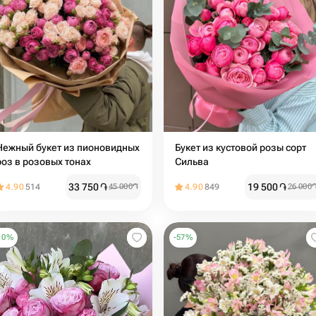
Нежный букет из пионовидных
Букет из кустовой розы сорт
роз в розовых тонах
Сильва
33 750
֏
19 500
֏
4.90
514
45 000
֏
4.90
849
26 000
10
%
-
57
%