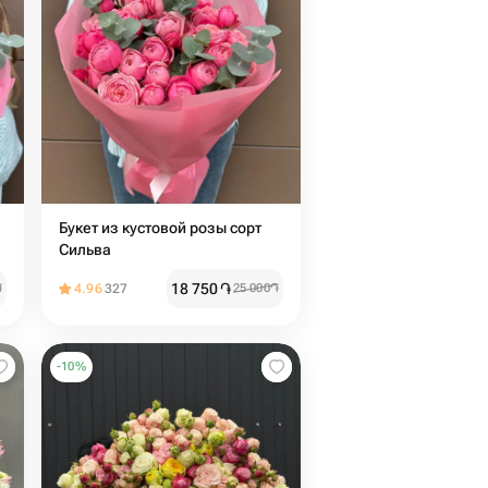
Букет из кустовой розы сорт
Сильва
18 750
֏
֏
4.96
327
25 000
֏
-
10
%