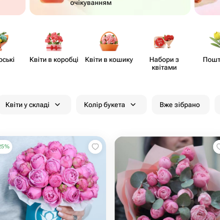
очікуванням
рські
Квіти в коробці
Квіти в кошику
Набори з
Пошт
квітами
Квіти у складі
Колір букета
Вже зібрано
25
%