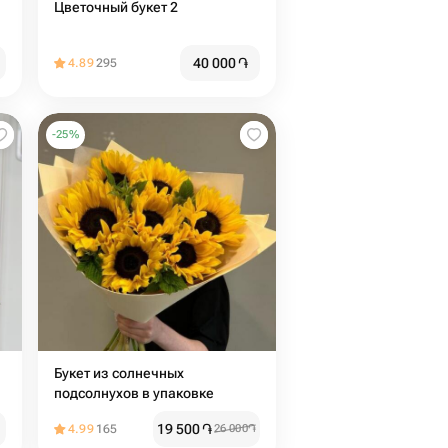
Цветочный букет 2
40 000
֏
4.89
295
-
25
%
Букет из солнечных
подсолнухов в упаковке
19 500
֏
4.99
165
26 000
֏