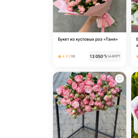
Букет из кустовых роз «Таня»
13 050
֏
4.93
98
14 500
֏