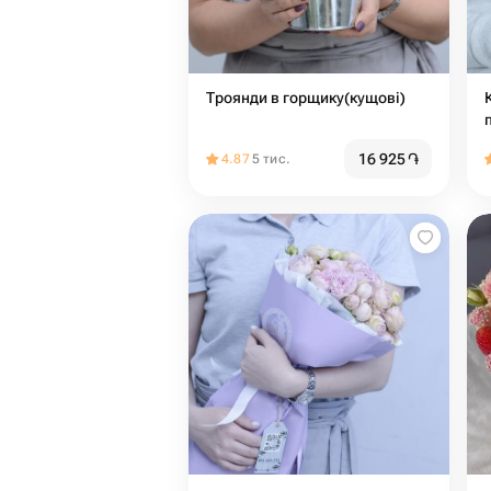
Троянди в горщику(кущові)
16 925
֏
4.87
5 тис.