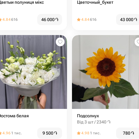
Цветыи полуниця мікс
Цветочный_букет
46 000
֏
43 000
֏
4.84
616
4.84
616
Эостома белая
Подсолнух
Від 3 шт / 2340 ֏
9 500
֏
780
֏
4.96
1 тис.
4.98
1 тис.