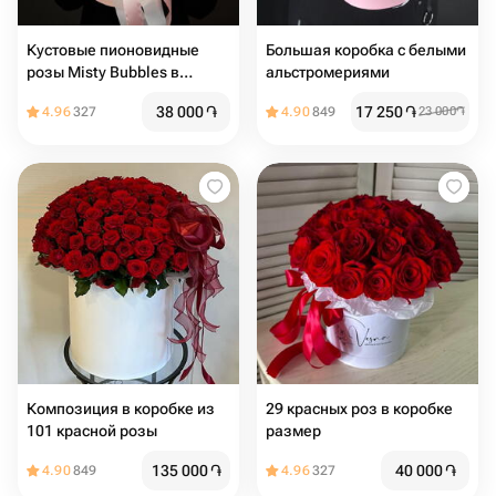
Кустовые пионовидные
Большая коробка с белыми
розы Misty Bubbles в
альстромериями
коробке ️
38 000
֏
17 250
֏
4.96
327
4.90
849
23 000
֏
Композиция в коробке из
29 красных роз в коробке
101 красной розы
размер
135 000
֏
40 000
֏
4.90
849
4.96
327