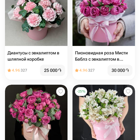
Диантусы с эвкалиптом в
Пионовидная роза Мисти
шляпной коробке
Баблз с эвкалиптом в
коробке
25 000
֏
30 000
֏
4.96
327
4.96
327
-
25
%