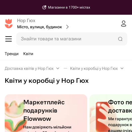
Магазини в 1700+ містах
Нор Гюх
Місто, вулиця, будинок
Знайти товари та магазини
Тренди
Квіти
Доставка квітів у Нор Гюх
Квіти у коробці у Нор Гюх
Квіти у коробці у Нор Гюх
Маркетплейс
Фото п
подарунків
достав
Flowwow
Ми гаранту
подарунок в
Нам довіряють мільйони
вашим очік