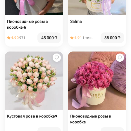
Пионовидные розы в
Salma
коробке🔥
45 000
֏
38 000
֏
4.90
971
4.91
1 тис.
Кустовая роза в коробке♥️
Пионовидные розы в
коробке