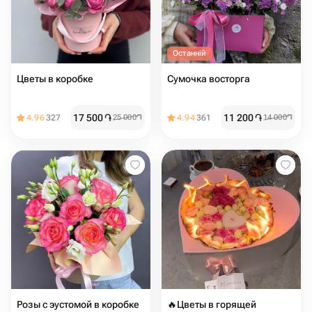
Останній
Цветы в коробке
Сумочка восторга
17 500
֏
11 200
֏
4.96
327
25 000
֏
4.94
361
14 000
֏
Розы с эустомой в коробке
🔥Цветы в горящей