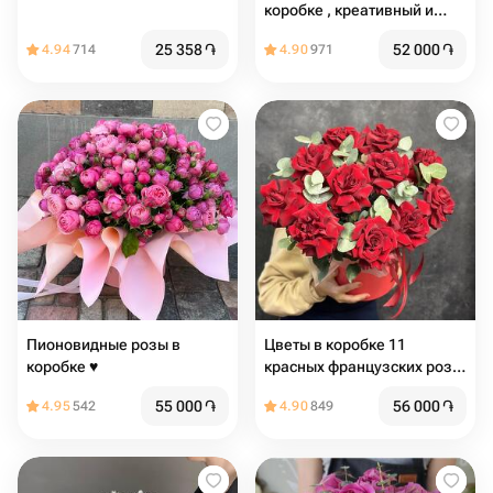
коробке , креативный и
оригинальный подарок
25 358
֏
52 000
֏
4.94
714
4.90
971
Пионовидные розы в
Цветы в коробке 11
коробке ♥️
красных французских роз с
эвкалиптом
55 000
֏
56 000
֏
4.95
542
4.90
849