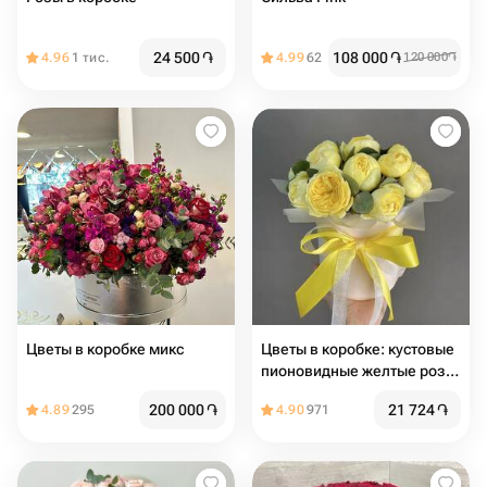
24 500
֏
108 000
֏
4.96
1 тис.
4.99
62
120 000
֏
Цветы в коробке микс
Цветы в коробке: кустовые
пионовидные желтые розы
с эвкалиптом
200 000
֏
21 724
֏
4.89
295
4.90
971