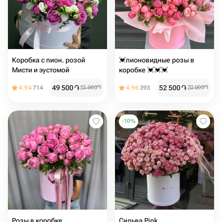
Коробка с пион. розой
💓пионовидные розы в
Мисти и эустомой
коробке 💓💓💓
49 500
֏
52 500
֏
4.94
714
55 000
֏
4.96
393
70 000
֏
-
10
%
Розы в коробке
Сильва Pink