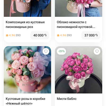
Композиция из кустовых
Облако нежности с
пионовидных роз
пионовидной кустовой
розой
40 000
֏
37 000
֏
4.96
393
4.96
393
-
25
%
Кустовые розы в коробке
Мисти баблс
«Нежный шёпот»