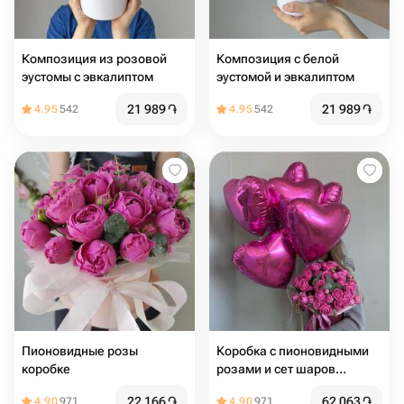
Композиция из розовой
Композиция с белой
эустомы с эвкалиптом
эустомой и эвкалиптом
21 989
֏
21 989
֏
4.95
542
4.95
542
Пионовидные розы
Коробка с пионовидными
коробке
розами и сет шаров
"Идеальное комбо"
22 166
֏
62 063
֏
4.90
971
4.90
971