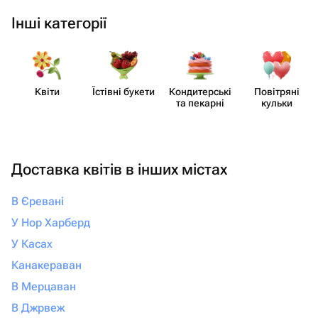
Інші категорії
Квіти
Їстівні букети
Кондит​ерські
Повітряні
та пекарні
кульки
Доставка квітів в інших містах
В Єревані
У Нор Харберд
У Касах
Канакераван
В Мерцаван
В Джрвеж