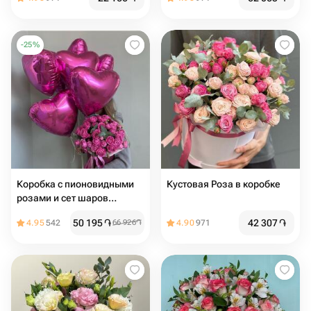
-
25
%
Коробка с пионовидными
Кустовая Роза в коробке
розами и сет шаров
"Идеальное комбо"
50 195
֏
42 307
֏
4.95
542
66 926
֏
4.90
971