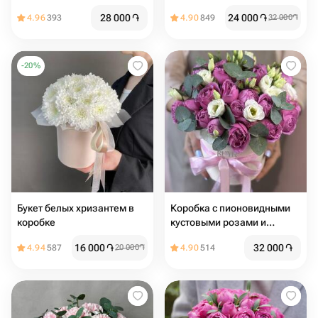
28 000
֏
24 000
֏
4.96
393
4.90
849
32 000
֏
-
20
%
Букет белых хризантем в
Коробка с пионовидными
коробке
кустовыми розами и
Эустомой с эвкалиптом
16 000
֏
32 000
֏
4.94
587
20 000
֏
4.90
514