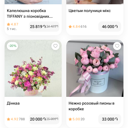
Капелюшна коробка
Цветыи полуниця мікс
TIFFANY з піоновідних
троянд
4.87
25 819
֏
46 000
֏
34 425
֏
4.84
616
5 тис.
-
20
%
Дінкаа
Нежно розовый пионы в
коробке
20 000
֏
33 000
֏
4.92
788
25 000
֏
5.00
20