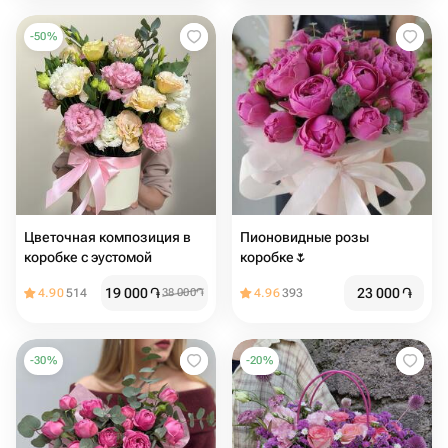
-
50
%
Цветочная композиция в
Пионовидные розы
коробке с эустомой
коробке🌷
19 000
֏
23 000
֏
4.90
514
38 000
֏
4.96
393
-
30
%
-
20
%