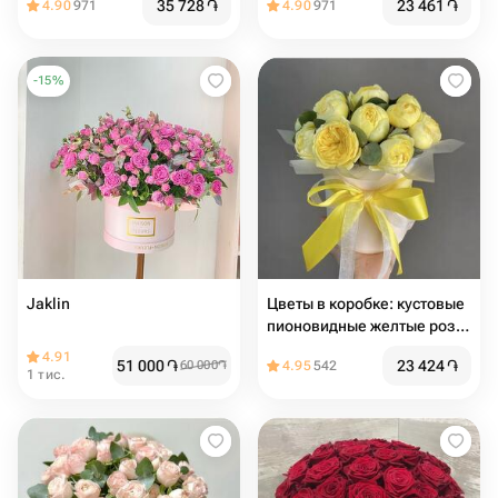
35 728
֏
23 461
֏
4.90
971
4.90
971
-
15
%
Jaklin
Цветы в коробке: кустовые
пионовидные желтые розы
с эвкалиптом
4.91
51 000
֏
23 424
֏
60 000
֏
4.95
542
1 тис.