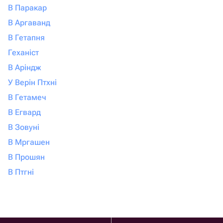
В Паракар
В Аргаванд
В Гетапня
Геханіст
В Аріндж
У Верін Птхні
В Гетамеч
В Егвард
В Зовуні
В Мргашен
В Прошян
В Птгні