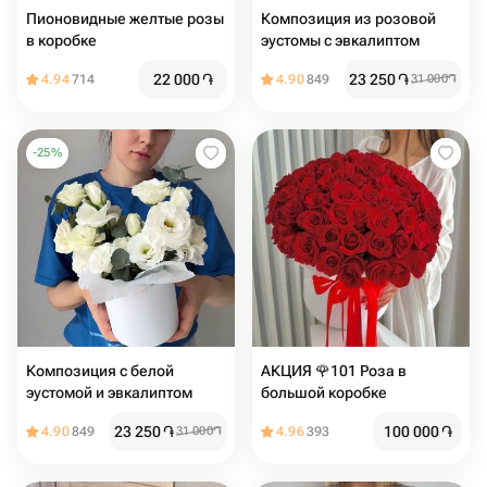
Пионовидные желтые розы
Композиция из розовой
в коробке
эустомы с эвкалиптом
22 000
֏
23 250
֏
4.94
714
4.90
849
31 000
֏
-
25
%
Композиция с белой
АКЦИЯ 🌹101 Роза в
эустомой и эвкалиптом
большой коробке
23 250
֏
100 000
֏
4.90
849
31 000
֏
4.96
393