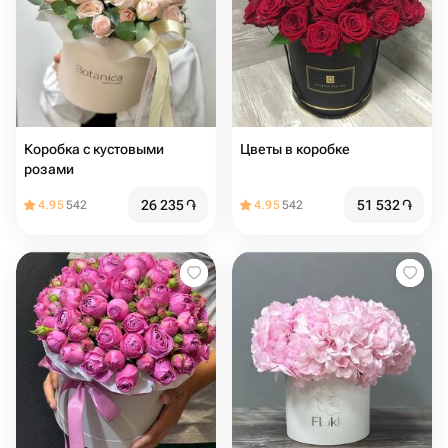
Коробка с кустовыми
Цветы в коробке
розами
26 235
֏
51 532
֏
4.95
542
4.95
542