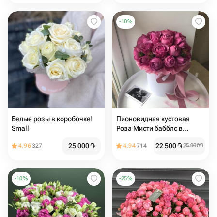
-
10
%
Белые розы в коробочке!
Пионовидная кустовая
Small
Роза Мисти бабблс в
коробке S
25 000
֏
22 500
֏
4.96
327
4.94
714
25 000
֏
-
10
%
-
25
%