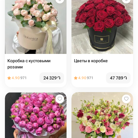
Коробка с кустовыми
Цветы в коробке
розами
24 329
֏
47 789
֏
4.90
971
4.90
971