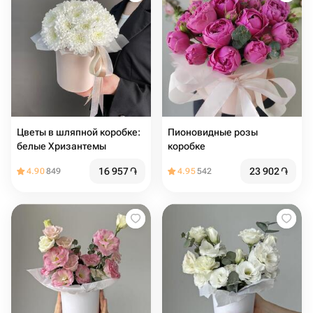
Цвeты в шляпной коробке:
Пионовидные розы
белые Хризантемы
коробке
16 957
֏
23 902
֏
4.90
849
4.95
542