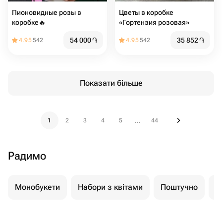
Пионовидные розы в
Цветы в коробке
коробке🔥
«Гортензия розовая»
54 000
֏
35 852
֏
4.95
542
4.95
542
Показати більше
1
2
3
4
5
44
...
Радимо
Монобукети
Набори з квітами
Поштучно
К