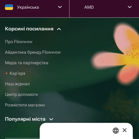
Українська
AMD
Корсині посилання
Про Flowwow
Айдентика бренду Flowwow
Медіа та партнерства
Карʼєра
Наш журнал
Центр допомоги
Розмістити магазин
Популярні міста
×