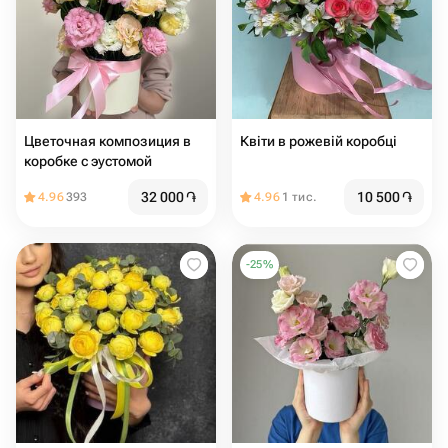
Цветочная композиция в
Квіти в рожевій коробці
коробке с эустомой
32 000
֏
10 500
֏
4.96
393
4.96
1 тис.
-
25
%