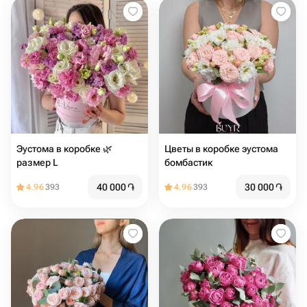
Эустома в коробке 🌿
Цветы в коробке эустома
размер L
бомбастик
40 000
֏
30 000
֏
4.96
393
4.96
393