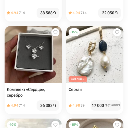
38 588
֏
22 050
֏
4.94
714
4.94
714
-
15
%
Останній
Комплект «Сердце»,
Серьги
серебро
36 383
֏
17 000
֏
4.94
714
4.98
39
20 000
֏
-
10
%
-
15
%