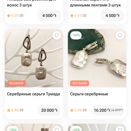
волос 3 штук
длинными лентами 3 штук
4 500
֏
4 500
֏
5.00
20
5.00
20
-
10
%
Останній
Останній
Серебряные серьги Триада
Серьги серебряные
20 000
֏
16 200
֏
4.98
39
4.98
39
18 000
֏
-
10
%
-
10
%