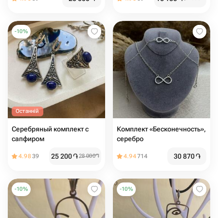
-
10
%
Останній
Серебряный комплект с
Комплект «Бесконечность»,
сапфиром
серебро
25 200
֏
30 870
֏
4.98
39
28 000
֏
4.94
714
-
10
%
-
10
%