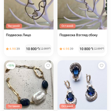
Останній
Останній
Подвеска Лицо
Подвеска Взгляд сбоку
10 800
֏
10 800
֏
4.98
39
12 000
֏
4.98
39
12 000
֏
-
15
%
Останній
Останній