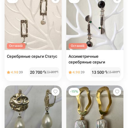
Останній
Останній
Серебряные серьги Статус
Ассиметричные
серебряные серьги
20 700
֏
13 500
֏
4.98
39
23 000
֏
4.98
39
15 000
֏
-
15
%