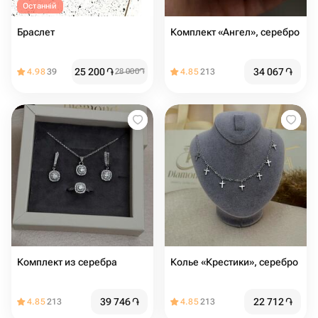
Останній
Браслет
Комплект «Ангел», серебро
25 200
֏
34 067
֏
4.98
39
28 000
֏
4.85
213
Комплект из серебра
Колье «Крестики», серебро
39 746
֏
22 712
֏
4.85
213
4.85
213