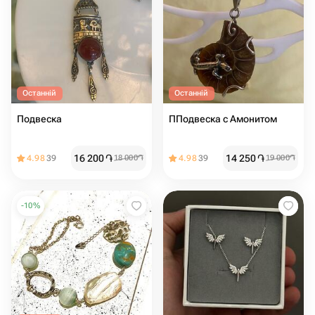
Останній
Останній
Подвеска
ППодвеска с Амонитом
16 200
֏
14 250
֏
4.98
39
18 000
֏
4.98
39
19 000
֏
-
10
%