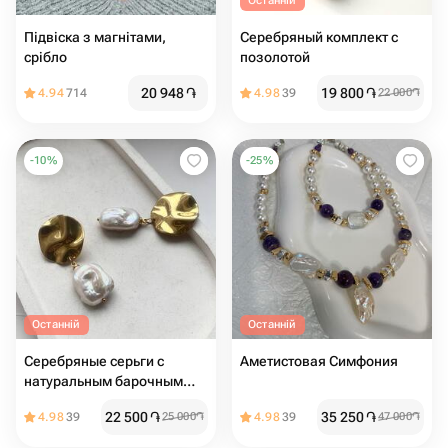
Останній
Підвіска з магнітами,
Серебряный комплект с
срібло
позолотой
20 948
֏
19 800
֏
4.94
714
4.98
39
22 000
֏
-
10
%
-
25
%
Останній
Останній
Серебряные серьги с
Аметистовая Симфония
натуральным барочным
жемчугом и позолотой
22 500
֏
35 250
֏
4.98
39
25 000
֏
4.98
39
47 000
֏