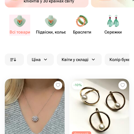
клієнтів у 30 країнах світу
Всі товари
Підвіски, кольє
Браслети
Сережки
Ціна
Квіти у складі
Колір букет
-
10
%