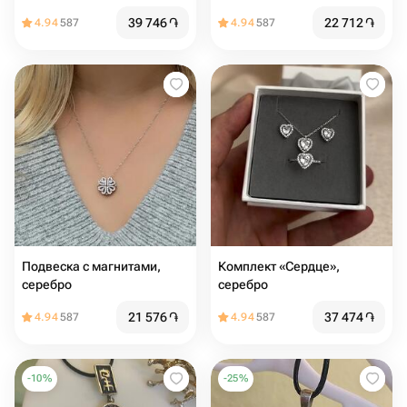
39 746
֏
22 712
֏
4.94
587
4.94
587
Подвеска с магнитами,
Комплект «Сердце»,
серебро
серебро
21 576
֏
37 474
֏
4.94
587
4.94
587
-
10
%
-
25
%