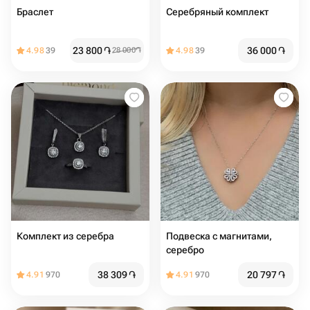
Браслет
Серебряный комплект
23 800
֏
36 000
֏
4.98
39
28 000
֏
4.98
39
Комплект из серебра
Подвеска с магнитами,
серебро
38 309
֏
20 797
֏
4.91
970
4.91
970