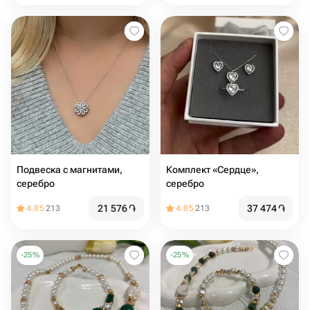
Подвеска с магнитами,
Комплект «Сердце»,
серебро
серебро
21 576
֏
37 474
֏
4.85
213
4.85
213
-
25
%
-
25
%