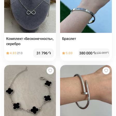
Комплект «Бесконечность»,
Браслет
серебро
31 796
֏
380 000
֏
4.85
213
5.00
400 000
֏