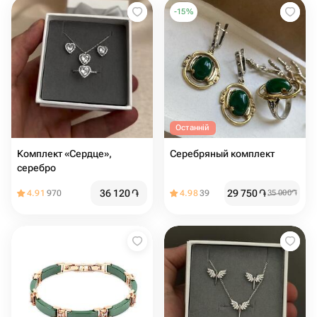
-
15
%
Останній
Комплект «Сердце»,
Серебряный комплект
серебро
36 120
֏
29 750
֏
4.91
970
4.98
39
35 000
֏