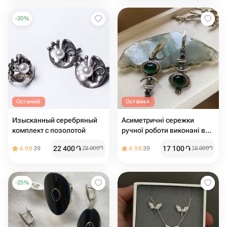
-
20
%
Останній
Останній
Изысканный серебряный
Асиметричні сережки
комплект с позолотой
ручної роботи виконані в
етнічному стилі
22 400
֏
17 100
֏
4.98
39
28 000
֏
4.98
39
18 000
֏
-
25
%