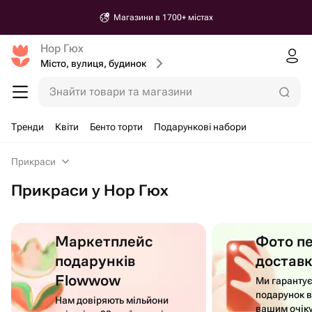
Магазини в 1700+ містах
Нор Гюх
Місто, вулиця, будинок
Знайти товари та магазини
Тренди
Квіти
Бенто торти
Подарункові набори
Прикраси
Прикраси у Нор Гюх
Маркетплейс
Фото п
подарунків
достав
Flowwow
Ми гаранту
подарунок в
Нам довіряють мільйони
вашим очік