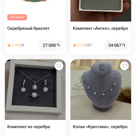
Останній
Серебряный браслет
Комплект «Ангел», серебро
27 000
֏
34 067
֏
4.98
39
4.94
587
Комплект из серебра
Колье «Крестики», серебро