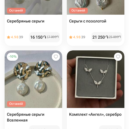
Останній
Останній
Серебряные серьги
Серьги с позолотой
16 150
֏
21 250
֏
4.98
39
17 000
֏
4.98
39
25 000
֏
-
10
%
Останній
Серебряные серьги
Комплект «Ангел», серебро
Вселенная