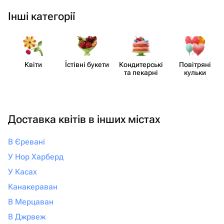
Інші категорії
Квіти
Їстівні букети
Кондит​ерські
Повітряні
та пекарні
кульки
Доставка квітів в інших містах
В Єревані
У Нор Харберд
У Касах
Канакераван
В Мерцаван
В Джрвеж