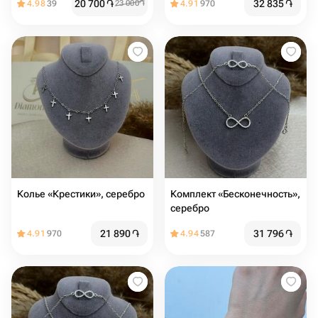
20 700
֏
32 835
֏
4.98
39
23 000
֏
4.91
970
Колье «Крестики», серебро
Комплект «Бесконечность»,
серебро
21 890
֏
31 796
֏
4.91
970
4.94
587