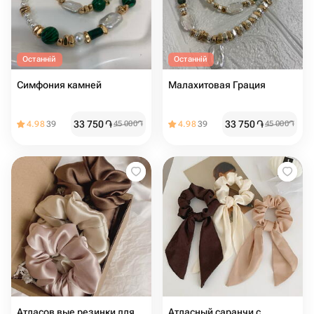
Останній
Останній
Симфония камней
Малахитовая Грация
33 750
֏
33 750
֏
4.98
39
45 000
֏
4.98
39
45 000
֏
Атласов вые резинки для
Атласный саранчи с