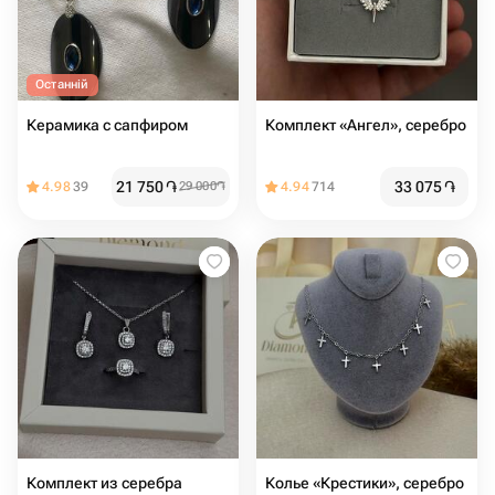
Останній
Керамика с сапфиром
Комплект «Ангел», серебро
21 750
֏
33 075
֏
4.98
39
29 000
֏
4.94
714
Комплект из серебра
Колье «Крестики», серебро