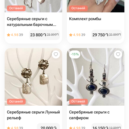
Останній
Останній
Серебряные серьги с
Комплект ромбы
натуральным барочным
жемчугом
23 800
֏
29 750
֏
4.98
39
28 000
֏
4.98
39
35 000
֏
-
15
%
Останній
Останній
Серебряные серьги Лунный
Серебряные серьги с
рельеф
сапфиром
20 000
֏
16 150
֏
4.98
39
4.98
39
19 000
֏