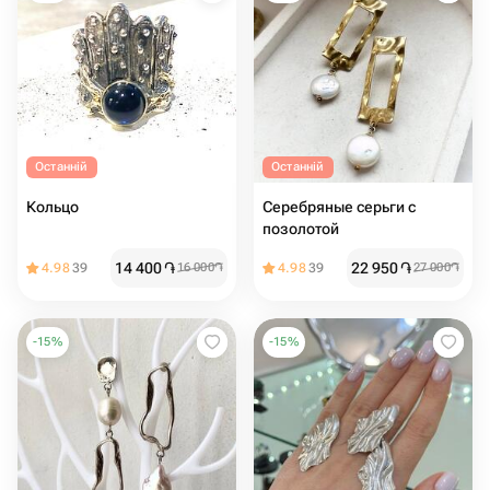
Останній
Останній
Кольцо
Серебряные серьги с
позолотой
14 400
֏
22 950
֏
4.98
39
16 000
֏
4.98
39
27 000
֏
-
15
%
-
15
%