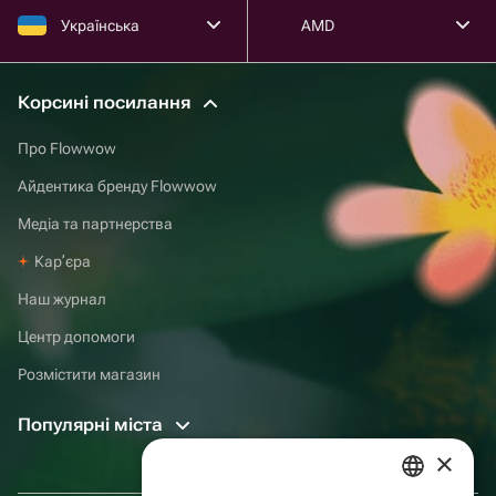
Українська
AMD
Корсині посилання
Про Flowwow
Айдентика бренду Flowwow
Медіа та партнерства
Карʼєра
Наш журнал
Центр допомоги
Розмістити магазин
Популярні міста
×