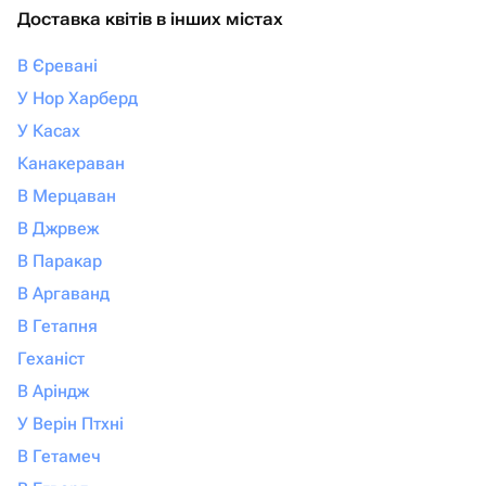
Доставка квітів в інших містах
В Єревані
У Нор Харберд
У Касах
Канакераван
В Мерцаван
В Джрвеж
В Паракар
В Аргаванд
В Гетапня
Геханіст
В Аріндж
У Верін Птхні
В Гетамеч