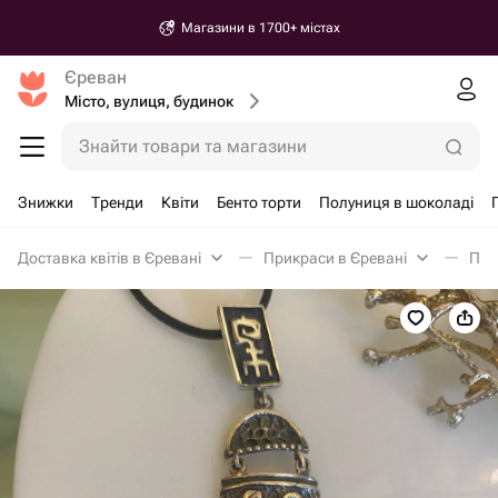
Магазини в 1700+ містах
Єреван
Місто, вулиця, будинок
Знайти товари та магазини
Знижки
Тренди
Квіти
Бенто торти
Полуниця в шоколаді
Доставка квітів в Єревані
Прикраси в Єревані
Під