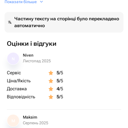
Показати більше
драгоценностей или идеальным подарком для
близкого человека.Вставка натуральный сердолик.Вес
Частину тексту на сторінці було перекладено
изделия 10.2гр.
автоматично
Оцінки і відгуки
Niven
N
Листопад 2025
Сервіс
5
/5
Ціна/Якість
5
/5
Доставка
4
/5
Відповідність
5
/5
Maksim
M
Серпень 2025