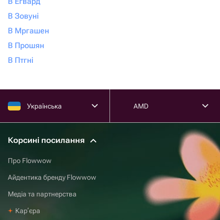
В Егвард
В Зовуні
В Мргашен
В Прошян
В Птгні
Українська
AMD
Корсині посилання
Про Flowwow
Айдентика бренду Flowwow
Медіа та партнерства
Карʼєра