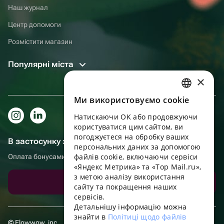
Наш журнал
Центр допомоги
Розмістити магазин
Популярні міста
×
Ми використовуємо cookie
RUSSIAN
Натискаючи OK або продовжуючи
ENGLISH
користуватися цим сайтом, ви
UKRAINIAN
погоджуєтеся на обробку ваших
В застосунку зручніше!
персональних даних за допомогою
PORTUGUESE
файлів cookie, включаючи сервіси
Оплата бонусами, самовивіз, зручний чат підтримки
«Яндекс Метрика» та «Top Mail.ru»,
SPANISH
з метою аналізу використання
Завантажити додаток
сайту та покращення наших
HUNGARIAN
сервісів.
ITALIAN
Детальнішу інформацію можна
знайти в
Політиці щодо файлів
FRENCH
© Flowwow, inc