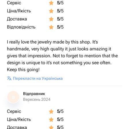
Сервіс
5
/5
Ціна/Якість
5
/5
Доставка
5
/5
Відповідність
5
/5
I really love the jewelry made by this shop. It’s
handmade, very high quality it just looks amazing it
gives that impression. Not to forget to mention that the
design is unique to it’s not something you see often.
Keep this going!
Перекласти на Українська
Відправник
В
Вересень 2024
Сервіс
5
/5
Ціна/Якість
5
/5
Доставка
5
/5