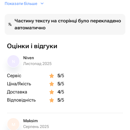
ваш стиль изюминку.Камень натуральный аммонит.
Показати більше
Магические свойства
В современных реалиях принято считать, что
Частину тексту на сторінці було перекладено
обладание аммонитом поможет укрепить семью,
автоматично
привнести в неё достаток, финансовое благополучие и
стабильность. Особая форма раковины -
логарифмическая спираль - позволяет рассматривать
Оцінки і відгуки
аммонита как символ гармоничного развития,
упорядочивания жизни.Вес изделия9.3гр
Niven
N
Листопад 2025
Сервіс
5
/5
Ціна/Якість
5
/5
Доставка
4
/5
Відповідність
5
/5
Maksim
M
Серпень 2025