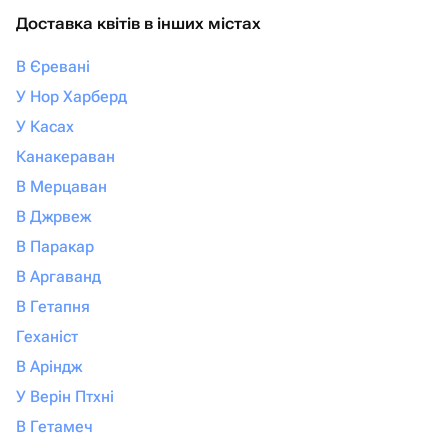
Доставка квітів в інших містах
В Єревані
У Нор Харберд
У Касах
Канакераван
В Мерцаван
В Джрвеж
В Паракар
В Аргаванд
В Гетапня
Геханіст
В Аріндж
У Верін Птхні
В Гетамеч