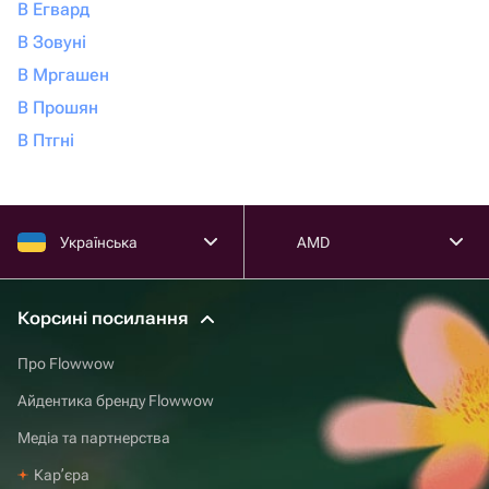
В Егвард
В Зовуні
В Мргашен
В Прошян
В Птгні
Українська
AMD
Корсині посилання
Про Flowwow
Айдентика бренду Flowwow
Медіа та партнерства
Карʼєра