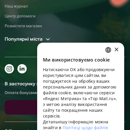
Наш журнал
Центр допомоги
Розмістити магазин
Популярні міста
×
Ми використовуємо cookie
RUSSIAN
Натискаючи OK або продовжуючи
ENGLISH
користуватися цим сайтом, ви
UKRAINIAN
погоджуєтеся на обробку ваших
В застосунку зручніше!
персональних даних за допомогою
PORTUGUESE
файлів cookie, включаючи сервіси
Оплата бонусами, самовивіз, зручний чат підтримки
«Яндекс Метрика» та «Top Mail.ru»,
SPANISH
з метою аналізу використання
Завантажити додаток
сайту та покращення наших
HUNGARIAN
сервісів.
ITALIAN
Детальнішу інформацію можна
знайти в
Політиці щодо файлів
FRENCH