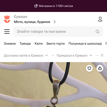
Магазини в 1700+ містах
Єреван
Місто, вулиця, будинок
Знайти товари та магазини
Знижки
Тренди
Квіти
Бенто торти
Полуниця в шоколаді
Доставка квітів в Єревані
Прикраси в Єревані
Під