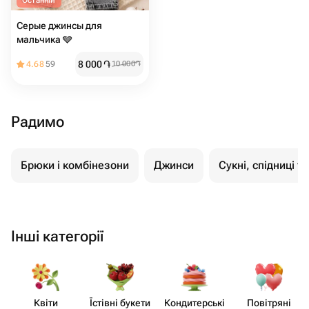
Останній
Серые джинсы для
мальчика 🩶
8 000
֏
4.68
59
10 000
֏
Радимо
Брюки і комбінезони
Джинси
Сукні, спідниці т
Інші категорії
Квіти
Їстівні букети
Кондит​ерські
Повітряні