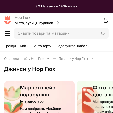
Магазини в 1700+ містах
Нор Гюх
Місто, вулиця, будинок
Знайти товари та магазини
Тренди
Квіти
Бенто торти
Подарункові набори
Одяг для дітей у Нор Гюх
Джинси у Нор Гюх
Джинси у Нор Гюх
Маркетплейс
Фото п
подарунків
достав
Flowwow
Ми гаранту
подарунок в
Нам довіряють мільйони
вашим очік