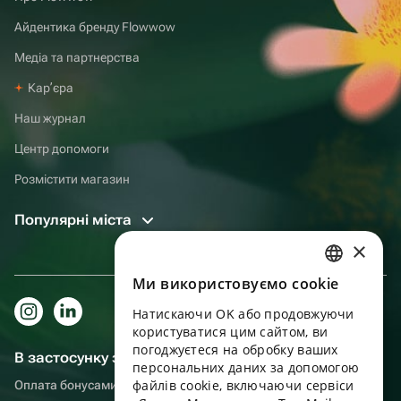
Айдентика бренду Flowwow
Медіа та партнерства
Карʼєра
Наш журнал
Центр допомоги
Розмістити магазин
Популярні міста
×
Ми використовуємо cookie
RUSSIAN
Натискаючи OK або продовжуючи
ENGLISH
користуватися цим сайтом, ви
UKRAINIAN
погоджуєтеся на обробку ваших
В застосунку зручніше!
персональних даних за допомогою
PORTUGUESE
файлів cookie, включаючи сервіси
Оплата бонусами, самовивіз, зручний чат підтримки