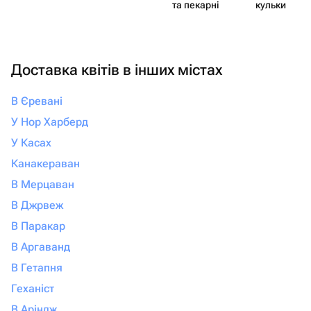
та пекарні
кульки
Доставка квітів в інших містах
В Єревані
У Нор Харберд
У Касах
Канакераван
В Мерцаван
В Джрвеж
В Паракар
В Аргаванд
В Гетапня
Геханіст
В Аріндж