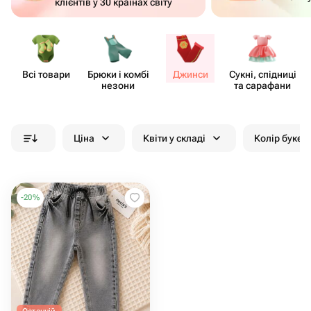
клієнтів у 30 країнах світу
Всі товари
Брюки і комбі​
Джинси
Сукні, спідниці
незони
та сарафани
Ціна
Квіти у складі
Колір букет
-
20
%