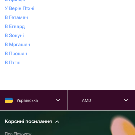
У Верін Птхні
В Гетамеч
В Егвард
В Зовуні
В Мргашен
В Прошян
В Птгні
Українська
AMD
Корсині посилання
Про Flowwow