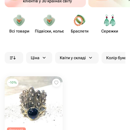
клієнтів у 30 країнах світу
Всі товари
Підвіски, кольє
Браслети
Сережки
Ціна
Квіти у складі
Колір букет
-
10
%