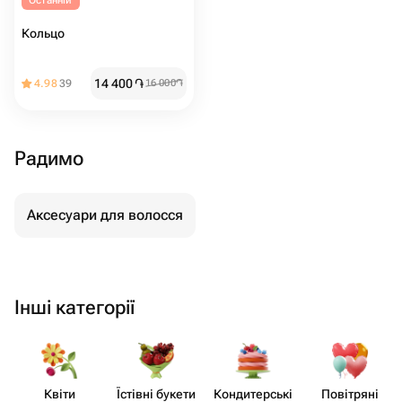
Останній
Кольцо
14 400
֏
4.98
39
16 000
֏
Радимо
Аксесуари для волосся
Інші категорії
Квіти
Їстівні букети
Кондит​ерські
Повітряні