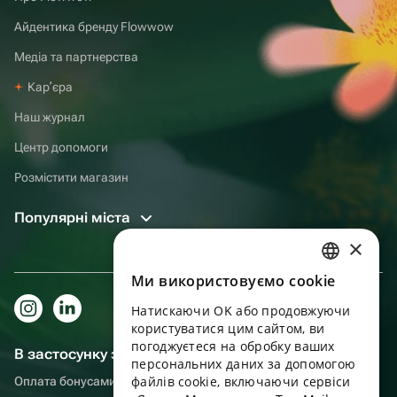
Айдентика бренду Flowwow
Медіа та партнерства
Карʼєра
Наш журнал
Центр допомоги
Розмістити магазин
Популярні міста
×
Ми використовуємо cookie
RUSSIAN
Натискаючи OK або продовжуючи
ENGLISH
користуватися цим сайтом, ви
UKRAINIAN
погоджуєтеся на обробку ваших
В застосунку зручніше!
персональних даних за допомогою
PORTUGUESE
файлів cookie, включаючи сервіси
Оплата бонусами, самовивіз, зручний чат підтримки