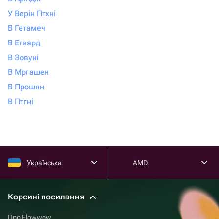
У Верін Птхні
В Гетамеч
В Егвард
В Зовуні
В Мргашен
В Прошян
В Птгні
Українська
AMD
Корсині посилання
Про Flowwow