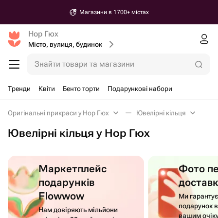
Магазини в 1700+ містах
Нор Гюх
Місто, вулиця, будинок
Знайти товари та магазини
Тренди
Квіти
Бенто торти
Подарункові набори
Оригінальні прикраси у Нор Гюх
Ювелірні кільця
Ювелірні кільця у Нор Гюх
Маркетплейс
Фото п
подарунків
достав
Flowwow
Ми гаранту
подарунок в
Нам довіряють мільйони
вашим очік