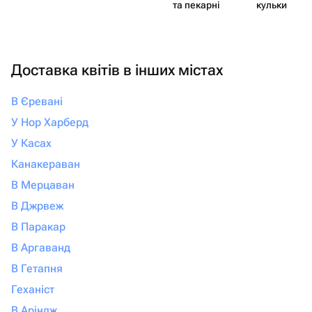
та пекарні
кульки
Доставка квітів в інших містах
В Єревані
У Нор Харберд
У Касах
Канакераван
В Мерцаван
В Джрвеж
В Паракар
В Аргаванд
В Гетапня
Геханіст
В Аріндж