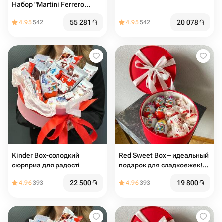
Набор "Martini Ferrero
Rocher" в Сердце
55 281
֏
20 078
֏
4.95
542
4.95
542
Kinder Box-солодкий
Red Sweet Box – идеальный
сюрприз для радості
подарок для сладкоежек!
🎁️
22 500
֏
19 800
֏
4.96
393
4.96
393