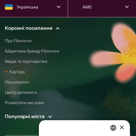
Українська
AMD
Корсині посилання
Про Flowwow
Айдентика бренду Flowwow
Медіа та партнерства
Карʼєра
Наш журнал
Центр допомоги
Розмістити магазин
Популярні міста
×