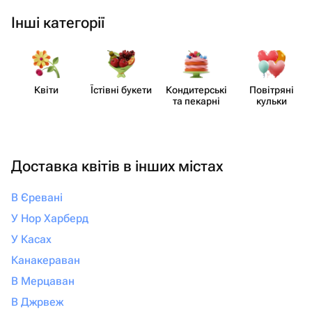
Інші категорії
Квіти
Їстівні букети
Кондит​ерські
Повітряні
та пекарні
кульки
Доставка квітів в інших містах
В Єревані
У Нор Харберд
У Касах
Канакераван
В Мерцаван
В Джрвеж