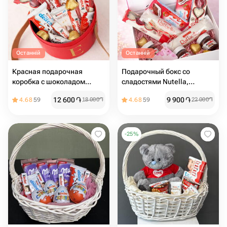
Останній
Останній
Красная подарочная
Подарочный бокс со
коробка с шоколадом
сладостями Nutella,
Kinder
Raffaello и Kinder
12 600
֏
9 900
֏
4.68
59
18 000
֏
4.68
59
22 000
֏
-
25
%