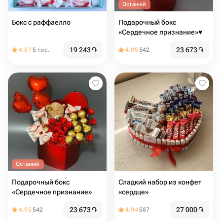
Останній
Бокс с раффаелло
Подарочный бокс
«Сердечное признание»♥️
19 243
֏
23 673
֏
4.87
5 тис.
4.95
542
Останній
Подарочный бокс
Сладкий набор из конфет
«Сердечное признание»
«сердце»
23 673
֏
27 000
֏
4.95
542
4.94
587