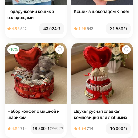
Подарунковий кошик з
Кошик з шоколадом Kinder
солодощами
43 024
֏
31 550
֏
4.95
542
4.95
542
-
10
%
Набор конфет с мишкой и
Двухъярусная сладкая
шариком
композиция для любимых
19 800
֏
16 000
֏
4.94
714
22 000
֏
4.94
714