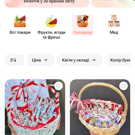
клієнтів у 30 країнах світу
Всі товари
Фрукти, ягоди
Солодощі
Мед
та фреші
Ціна
Квіти у складі
Колір букет