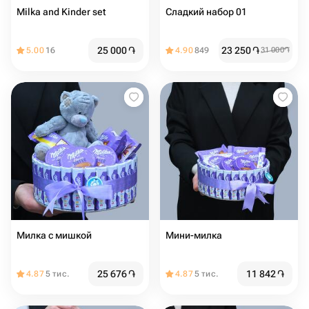
Milka and Kinder set
Сладкий набор 01
25 000
֏
23 250
֏
5.00
16
4.90
849
31 000
֏
Милка с мишкой
Мини-милка
25 676
֏
11 842
֏
4.87
5 тис.
4.87
5 тис.