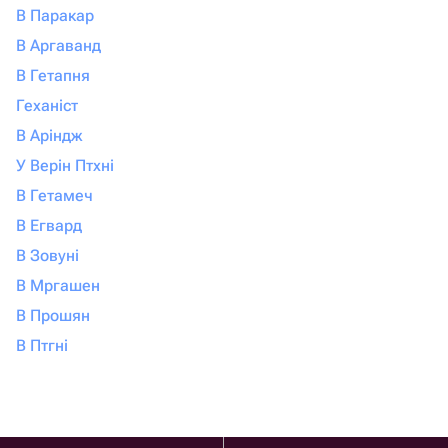
В Паракар
В Аргаванд
В Гетапня
Геханіст
В Аріндж
У Верін Птхні
В Гетамеч
В Егвард
В Зовуні
В Мргашен
В Прошян
В Птгні