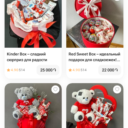
Kinder Box – сладкий
Red Sweet Box – идеальный
сюрприз для радости
подарок для сладкоежек!
🎁️
25 000
֏
22 000
֏
4.90
514
4.90
514