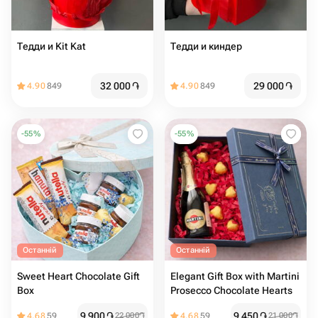
Тедди и Kit Kat
Тедди и киндер ️
32 000
֏
29 000
֏
4.90
849
4.90
849
-
55
%
-
55
%
Останній
Останній
Sweet Heart Chocolate Gift
Elegant Gift Box with Martini
Box
Prosecco Chocolate Hearts
9 900
֏
9 450
֏
4.68
59
22 000
֏
4.68
59
21 000
֏