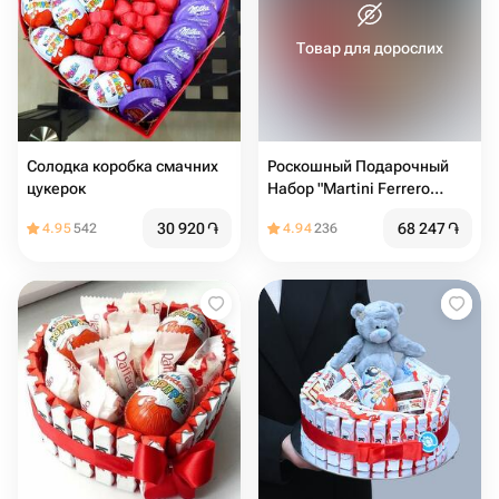
Товар для дорослих
Солодка коробка смачних
Роскошный Подарочный
цукерок
Набор "Martini Ferrero
Rocher" в Сердце
30 920
֏
68 247
֏
4.95
542
4.94
236