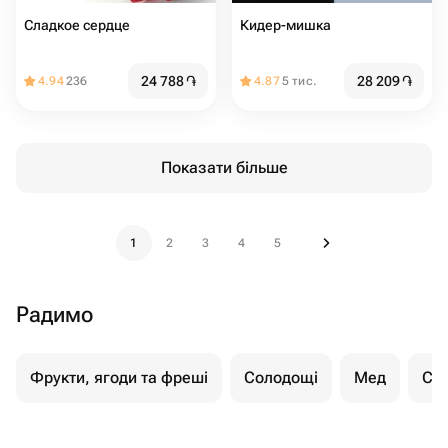
Сладкое сердце
Кидер-мишка
24 788
֏
28 209
֏
4.94
236
4.87
5 тис.
Показати більше
1
2
3
4
5
Радимо
Фрукти, ягоди та фреші
Солодощі
Мед
Су