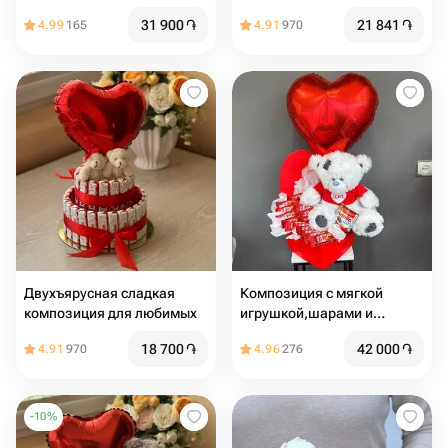
Валентина
31 900
֏
21 841
֏
4.99
165
4.91
970
Двухъярусная сладкая
Композиция с мягкой
композиция для любимых
игрушкой,шарами и
сладостями
18 700
֏
42 000
֏
4.91
970
4.96
276
-
10
%