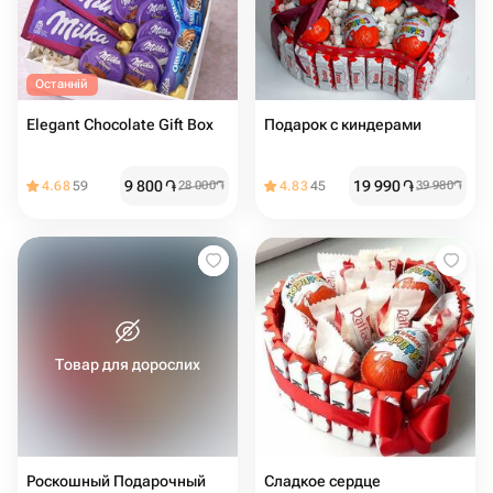
Останній
Elegant Chocolate Gift Box
Подарок с киндерами
9 800
֏
19 990
֏
4.68
59
28 000
֏
4.83
45
39 980
֏
Товар для дорослих
Роскошный Подарочный
Сладкое сердце