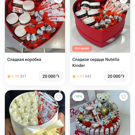
Останній
Сладкая коробка
Сладкое сердце Nutella
Kinder
20 000
֏
20 000
֏
4.96
327
4.95
542
-
10
%