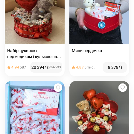
Набір цукерок з
Мини сердечко
ведмедиком і кулькою на
день Валентина
20 394
֏
8 378
֏
4.94
587
22 660
֏
4.87
5 тис.