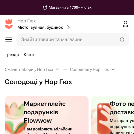
Магазини в 1700+ містах
Нор Гюх
Місто, вулиця, будинок
Знайти товари та магазини
Тренди
Квіти
Смачні набори у Нор Гюх
Солодощі у Нор Гюх
Солодощі у Нор Гюх
Маркетплейс
Фото п
подарунків
достав
Flowwow
Ми гаранту
подарунок в
Нам довіряють мільйони
вашим очік