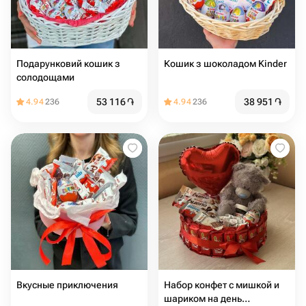
Подарунковий кошик з
Кошик з шоколадом Kinder
солодощами
53 116
֏
38 951
֏
4.94
236
4.94
236
Вкусные приключения
Набор конфет с мишкой и
шариком на день