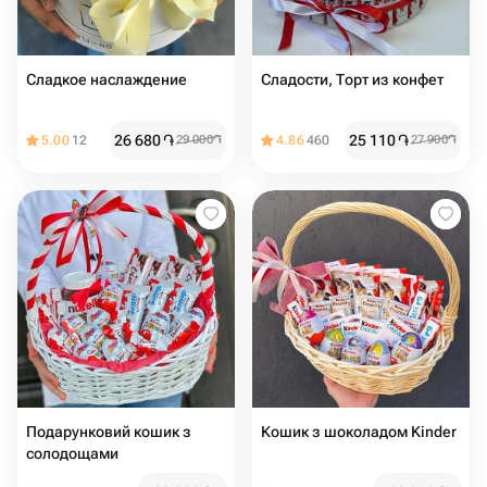
Сладкое наслаждение
Сладости, Торт из конфет
26 680
֏
25 110
֏
5.00
12
29 000
֏
4.86
460
27 900
֏
Подарунковий кошик з
Кошик з шоколадом Kinder
солодощами