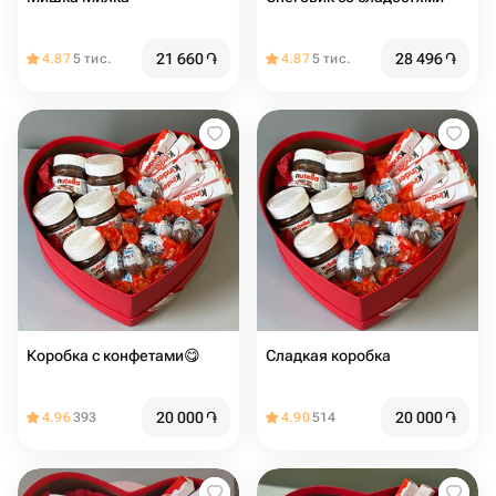
21 660
֏
28 496
֏
4.87
5 тис.
4.87
5 тис.
Коробка с конфетами😋
Сладкая коробка ️
20 000
֏
20 000
֏
4.96
393
4.90
514