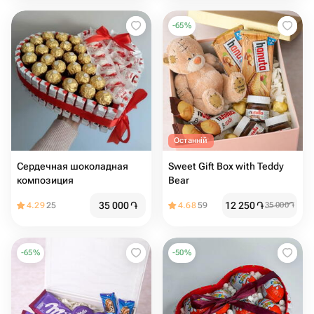
-
65
%
Останній
Сердечная шоколадная
Sweet Gift Box with Teddy
композиция
Bear
35 000
֏
12 250
֏
4.29
25
4.68
59
35 000
֏
-
65
%
-
50
%