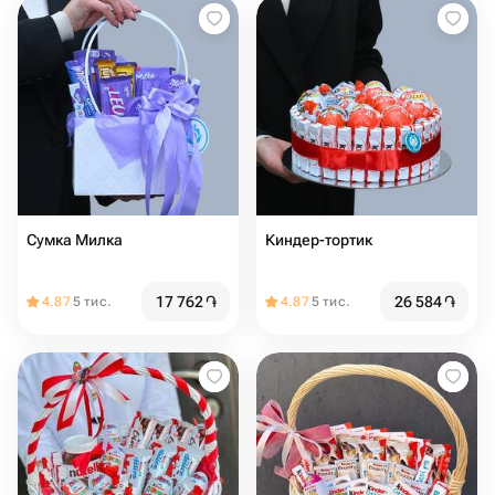
Сумка Милка
Киндер-тортик
17 762
֏
26 584
֏
4.87
5 тис.
4.87
5 тис.