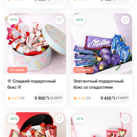
-
55
%
-
65
%
Останній
Останній
🌸 Сладкий подарочный
Элегантный подарочный
бокс 🌸
бокс со сладостями
9 900
֏
9 450
֏
4.68
59
22 000
֏
4.68
59
27 000
֏
-
30
%
-
55
%