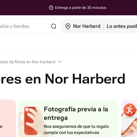
Entrega a partir de 30 minutos
ulos y tiendas
Nor Harberd
Lo antes posi
stas de flores en Nor Harberd
ores en Nor Harberd
Fotografía previa a la
entrega
de
Nos aseguramos de que tu regalo
cumpla con tus expectativas