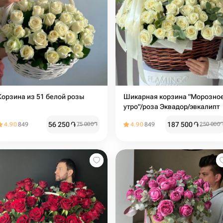
Корзина из 51 белой розы
Шикарная корзина "Морозно
утро"/роза Эквадор/эвкалипт
56 250
֏
187 500
֏
4.90
849
75 000
֏
4.90
849
250 000