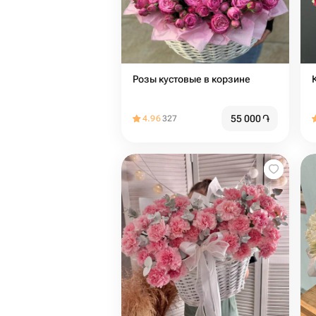
Розы кустовые в корзине
55 000
֏
4.96
327