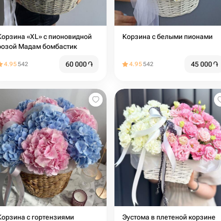
Корзина «XL» c пионовидной
Корзина с белыми пионами
розой Мадам бомбастик
60 000
֏
45 000
֏
4.95
542
4.95
542
Корзина с гортензиями
Эустома в плетеной корзине