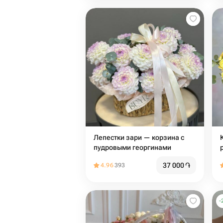
Лепестки зари — корзина с
пудровыми георгинами
37 000
֏
4.96
393
-