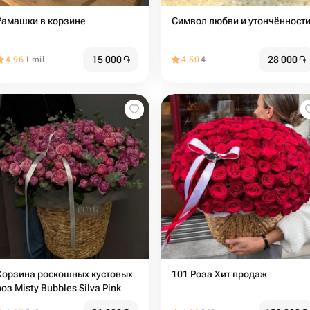
Рамашки в корзине
Символ любви и утончённост
15 000
֏
28 000
֏
4.96
1 mil
4.50
4
Корзина роскошных кустовых
101 Роза Хит продаж
роз Misty Bubbles Silva Pink