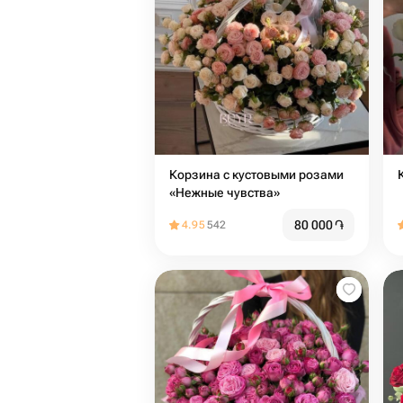
Корзина с кустовыми розами
«Нежные чувства»
80 000
֏
4.95
542