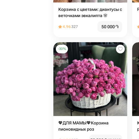
Корзина с цветами: диантусы с
веточками эвкалипта 🌸
50 000
֏
4.96
327
-
30
%
💖ДЛЯ МАМЫ💖Корзина
пионовидных роз