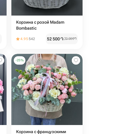
Корзина с розой Madam
Bombastic
52 500
֏
4.95
542
70 000
֏
-
25
%
Корзина с французскими