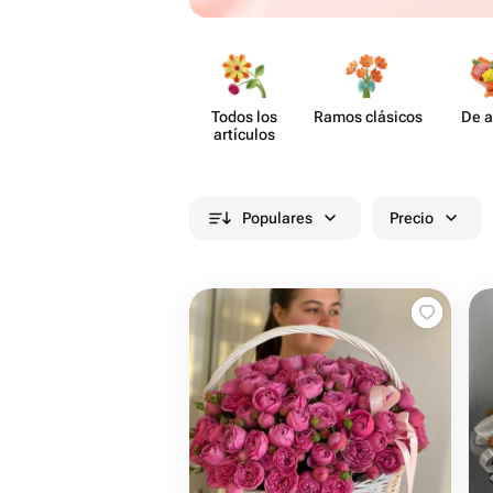
Todos los
Ramos clásicos
De a
artículos
Populares
Precio