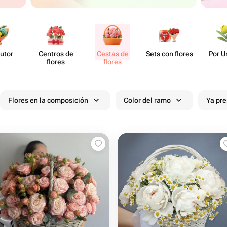
utor
Centros de
Cestas de
Sets con flores
Por U
flores
flores
Flores en la composición
Color del ramo
Ya pr