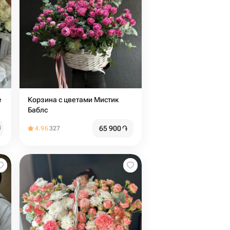
е
Корзина с цветами Мистик
Баблс
65 900
֏
֏
4.96
327