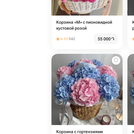
Корзина «M» с пионовидной
кустовой розой
55 000
֏
4.95
542
Корзина с гортензиями