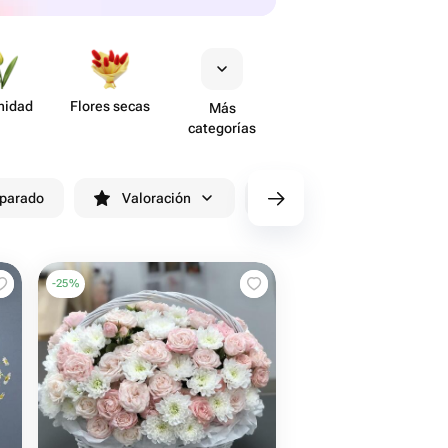
nidad
Flores secas
Más
categorías
eparado
Valoración
cv/filters/name_fast_delivery
-
25
%