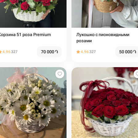
Корзина 51 роза Premium
Лукошко с пионовидными
розами
70 000
֏
50 000
֏
4.96
327
4.96
327