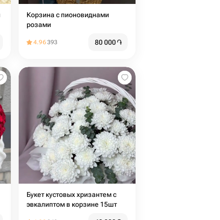
и
Корзина с пионовиднами
розами
80 000
֏
4.96
393
Букет кустовых хризантем с
эвкалиптом в корзине 15шт