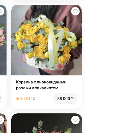
Корзина с пионовидными
розами и эвкалиптом
58 000
֏
֏
4.95
542