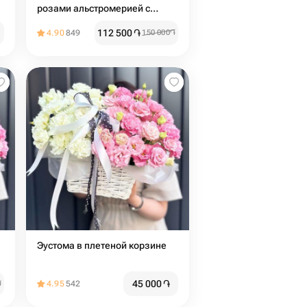
розами альстромерией с
пионовидными кустовыми
112 500
֏
4.90
849
150 000
֏
розами с эвкалиптом
Эустома в плетеной корзине
45 000
֏
֏
4.95
542