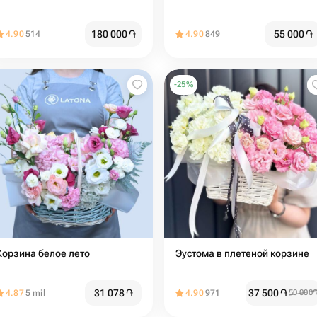
180 000
֏
55 000
֏
4.90
514
4.90
849
-
25
%
Корзина белое лето
Эустома в плетеной корзине
31 078
֏
37 500
֏
4.87
5 mil
4.90
971
50 000