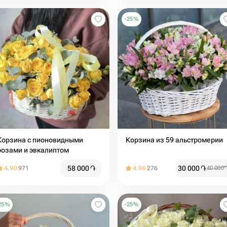
-
25
%
Корзина с пионовидными
Корзина из 59 альстромерии
розами и эвкалиптом
58 000
֏
30 000
֏
4.90
971
4.96
276
40 000
25
%
-
25
%