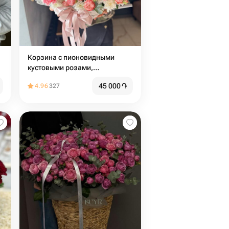
Корзина с пионовидными
кустовыми розами,
хризантемой и диантусами
45 000
֏
4.96
327