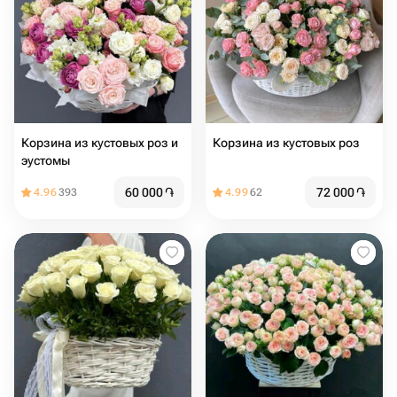
Корзина из кустовых роз и
Корзина из кустовых роз
эустомы
60 000
֏
72 000
֏
4.96
393
4.99
62