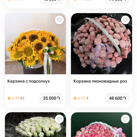
Карзина с подсолнух
Корзина пионовидных роз
35 000
֏
48 600
֏
4.99
62
4.25
4