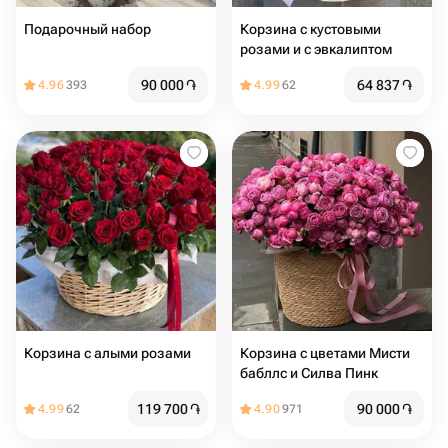
Подарочный набор
Корзина с кустовыми
розами и с эвкалиптом
90 000
֏
64 837
֏
4.96
393
4.99
62
Корзина с алыми розами
Корзина с цветами Мисти
бабллс и Силва Пинк
119 700
֏
90 000
֏
4.99
62
4.90
971