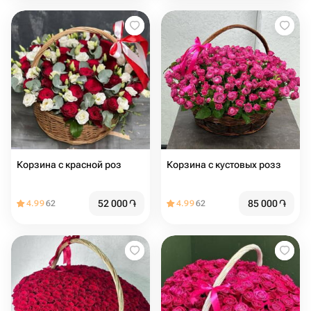
Корзина с красной роз
Корзина с кустовых розз
52 000
֏
85 000
֏
4.99
62
4.99
62