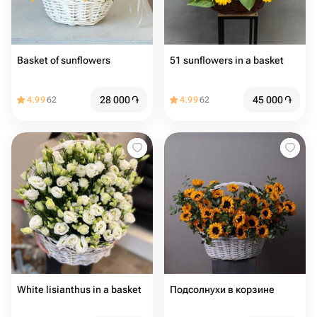
Basket of sunflowers
51 sunflowers in a basket
28 000
֏
45 000
֏
4.99
62
4.99
62
White lisianthus in a basket
Подсолнухи в корзине