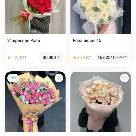
21 красная Роза
Роза Белая 15
30 000
֏
16 625
֏
4.90
514
4.90
971
22 166
֏
-
20
%