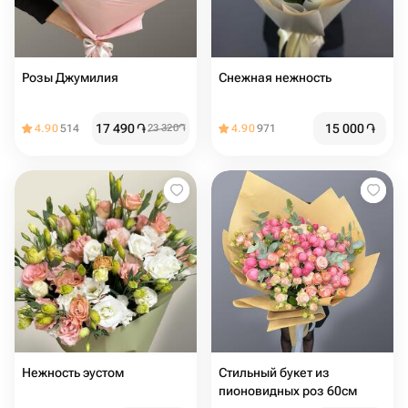
Розы Джумилия
Снежная нежность
17 490
֏
15 000
֏
4.90
514
23 320
֏
4.90
971
Нежность эустом
Стильный букет из
пионовидных роз 60см