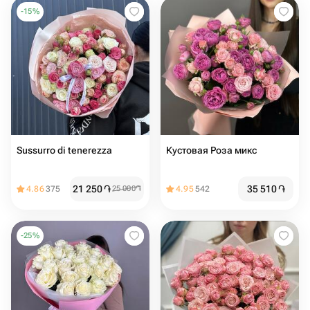
-
15
%
Sussurro di tenerezza
Кустовая Роза микс
21 250
֏
35 510
֏
4.86
375
25 000
֏
4.95
542
-
25
%