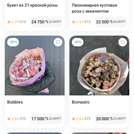
Букет из 21 красной розы
Пионовидная кустовая
роза с эвкалиптом
24 750
֏
22 500
֏
4.90
514
33 000
֏
4.90
514
30 000
֏
-
30
%
-
20
%
Bubbles
Bomastic
17 500
֏
20 000
֏
4.86
375
25 000
֏
4.86
375
25 000
֏