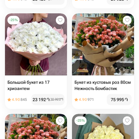
-
25
%
Большой букет из 17
Букет из кустовых роз 80см
хризантем
Нежность Бомбастик
23 192
֏
75 995
֏
4.90
845
30 922
֏
4.90
971
-
25
%