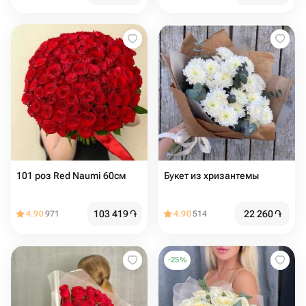
101 роз Red Naumi 60см
Букет из хризантемы
103 419
֏
22 260
֏
4.90
971
4.90
514
-
25
%