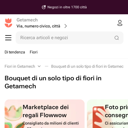
Negozi in oltre 1700 città
Getamech
Via, numero civico, città
Ricerca articoli e negozi
Di tendenza
Fiori
Fiori in Getamech
Bouquet di un solo tipo di fiori in Getamech
Bouquet di un solo tipo di fiori in
Getamech
Marketplace dei
Foto pri
regali Flowwow
conseg
Consigliato da milioni di clienti
Ci assicuriam