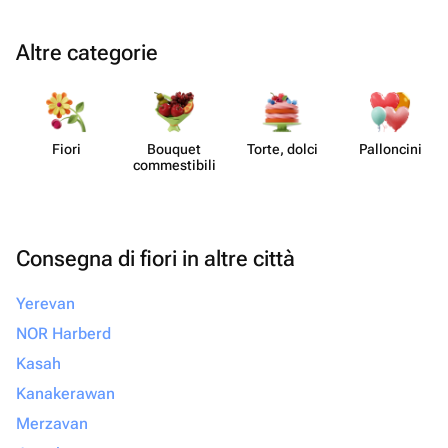
Altre categorie
Fiori
Bouquet
Torte, dolci
Pall​oncini
commes​tibili
Consegna di fiori in altre città
Yerevan
NOR Harberd
Kasah
Kanakerawan
Merzavan