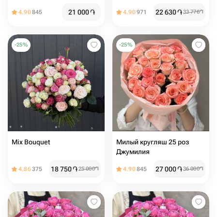
розы
21 000
֏
22 630
֏
4.90
845
4.90
971
33 776
֏
-
25
%
-
25
%
Mix Bouquet
Милый кругляш 25 роз
Джумилия
18 750
֏
27 000
֏
4.86
375
25 000
֏
4.90
845
36 000
֏