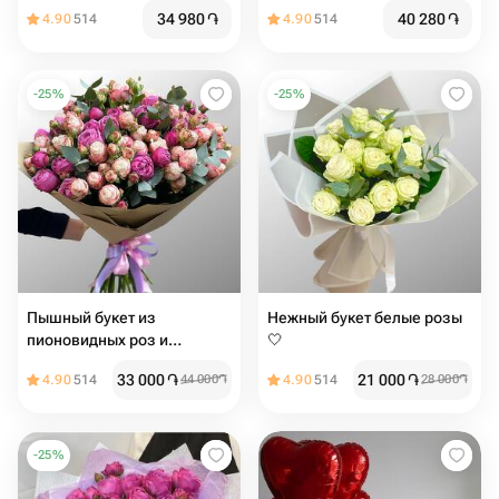
34 980
֏
40 280
֏
4.90
514
4.90
514
-
25
%
-
25
%
Пышный букет из
Нежный букет белые розы
пионовидных роз и
🤍
эвкалипта
33 000
֏
21 000
֏
4.90
514
44 000
֏
4.90
514
28 000
֏
-
25
%