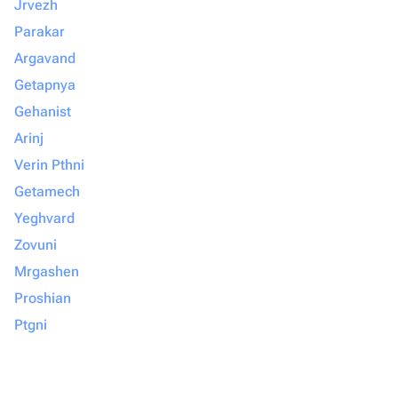
Jrvezh
Parakar
Argavand
Getapnya
Gehanist
Arinj
Verin Pthni
Getamech
Yeghvard
Zovuni
Mrgashen
Proshian
Ptgni