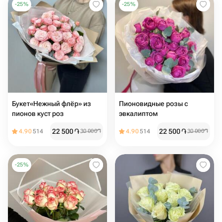
-
25
%
-
25
%
Букет«Нежный флёр» из
Пионовидные розы с
пионов куст роз
эвкалиптом
22 500
֏
22 500
֏
4.90
514
30 000
֏
4.90
514
30 000
֏
-
25
%