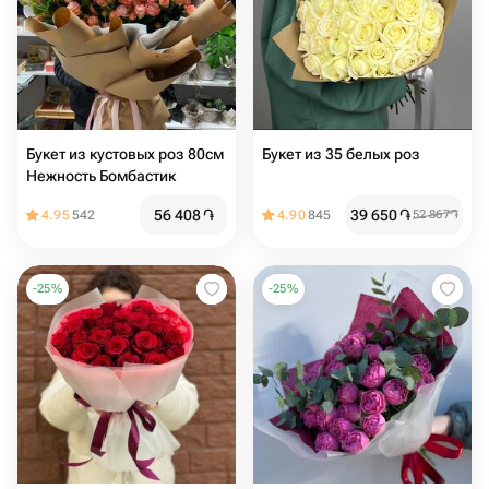
Букет из кустовых роз 80см
Букет из 35 белых роз
Нежность Бомбастик
56 408
֏
39 650
֏
4.95
542
4.90
845
52 867
֏
-
25
%
-
25
%