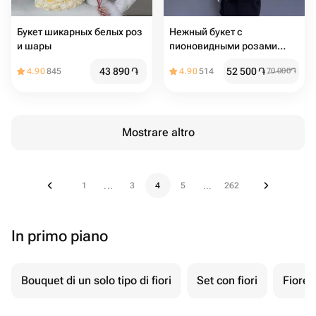
Букет шикарных белых роз
Нежный букет с
и шары
пионовидными розами
«Романтическое утро»
43 890
֏
52 500
֏
4.90
845
4.90
514
70 000
֏
Mostrare altro
1
3
4
5
262
...
...
In primo piano
Bouquet di un solo tipo di fiori
Set con fiori
Fiore 