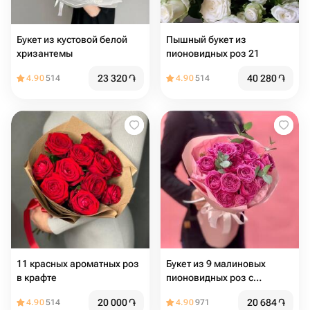
Букет из кустовой белой
Пышный букет из
хризантемы
пионовидных роз 21
23 320
֏
40 280
֏
4.90
514
4.90
514
11 красных ароматных роз
Букет из 9 малиновых
в крафте
пионовидных роз с
эвкалиптом
20 000
֏
20 684
֏
4.90
514
4.90
971