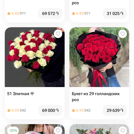
роз
69 572
֏
31 025
֏
4.90
971
4.90
971
51 Элитная 🌹
Букет из 29 голландских
роз
69 000
֏
29 639
֏
4.95
542
4.95
542
-
25
%