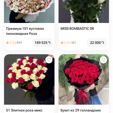
Премиум 101 кустовая
MISS BOMBASTIC SR
пионовидная Роза
189 525
֏
32 000
֏
4.90
845
4.94
361
51 Элитная роза микс
Букет из 29 голландских