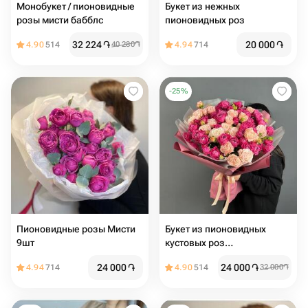
Монобукет / пионовидные
Букет из нежных
розы мисти бабблс
пионовидных роз
32 224
֏
20 000
֏
4.90
514
40 280
֏
4.94
714
-
25
%
Пионовидные розы Мисти
Букет из пионовидных
9шт
кустовых роз
«Влюбленность»
24 000
֏
24 000
֏
4.94
714
4.90
514
32 000
֏