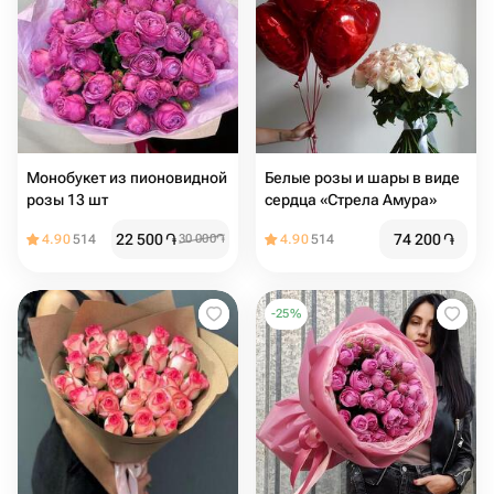
Монобукет из пионовидной
Белые розы и шары в виде
розы 13 шт
сердца «Стрела Амура»
22 500
֏
74 200
֏
4.90
514
30 000
֏
4.90
514
-
25
%