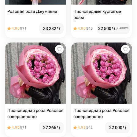
Розовая роза Джумилия
Пионовидные кустовые
розы
33 282
֏
22 500
֏
4.90
971
4.90
845
30 000
֏
Пионовидная роза Розовое
Пионовидная роза Розовое
совершенство
совершенство
27 266
֏
22 000
֏
4.90
971
4.95
542