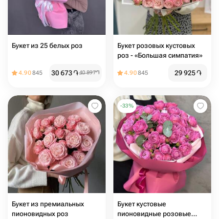
Букет из 25 белых роз
Букет розовых кустовых
роз - «Большая симпатия»
30 673
֏
29 925
֏
4.90
845
40 897
֏
4.90
845
-
33
%
Букет из премиальных
Букет кустовые
пионовидных роз
пионовидные розовые