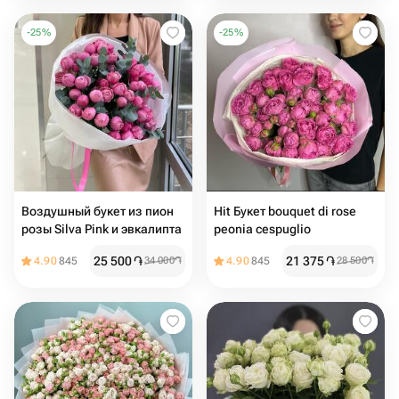
-
25
%
-
25
%
Воздушный букет из пион
Hit Букет bouquet di rose
розы Silva Pink и эвкалипта
peonia cespuglio
25 500
֏
21 375
֏
4.90
845
34 000
֏
4.90
845
28 500
֏