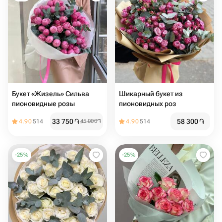
Букет «Жизель» Сильва
Шикарный букет из
пионовидные розы
пионовидных роз
33 750
֏
58 300
֏
4.90
514
45 000
֏
4.90
514
-
25
%
-
25
%