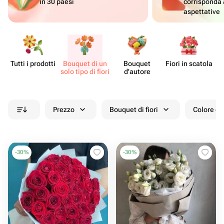
in 30 paesi
corrisponda 
aspettative
Tutti i prodotti
Bouquet di un
Bouquet
Fiori in scatola
Ce
solo tipo di fiori
d'autore
Prezzo
Bouquet di fiori
Colore de
-
30
%
-
30
%