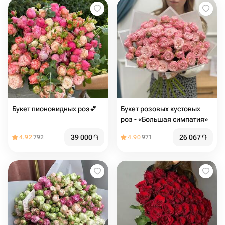
Букет пионовидных роз💕
Букет розовых кустовых
роз - «Большая симпатия»
39 000
֏
26 067
֏
4.92
792
4.90
971