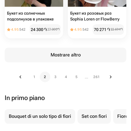
Букет из солнечных
Букет из розовых роз
подсолнухов в упаковке
Sophia Loren от FlowBerry
24 300
֏
70 271
֏
4.95
542
27 000
֏
4.95
542
93 694
֏
Mostrare altro
1
2
3
4
5
261
...
In primo piano
Bouquet di un solo tipo di fiori
Set con fiori
Fiore 