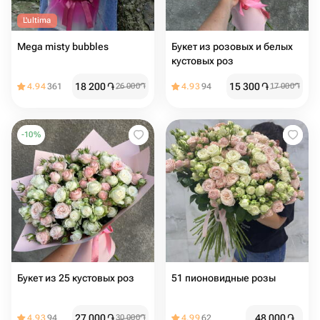
L'ultima
Mega misty bubbles
Букет из розовых и белых
кустовых роз
18 200
֏
15 300
֏
4.94
361
26 000
֏
4.93
94
17 000
֏
-
10
%
Букет из 25 кустовых роз
51 пионовидные розы
27 000
֏
48 000
֏
4.93
94
30 000
֏
4.99
62