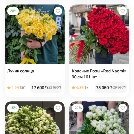
-
20
%
Лучик солнца
Красные Розы «Red Naomi»
90 см 101 шт
17 600
֏
75 050
֏
4.94
361
22 000
֏
4.83
1k
79 000
֏
-
15
%
-
20
%