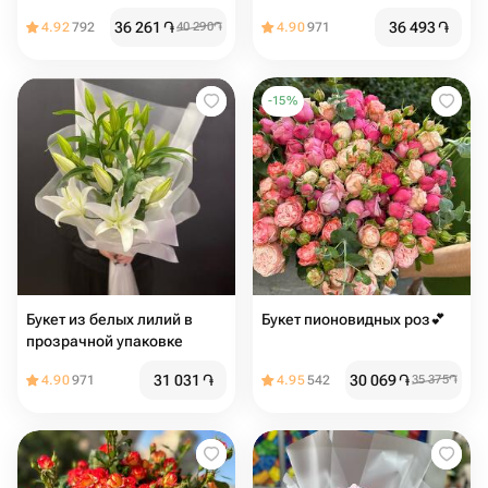
эвкалиптом
эвкалиптом
36 261
֏
36 493
֏
4.92
792
40 290
֏
4.90
971
-
15
%
Букет из белых лилий в
Букет пионовидных роз💕
прозрачной упаковке
31 031
֏
30 069
֏
4.90
971
4.95
542
35 375
֏