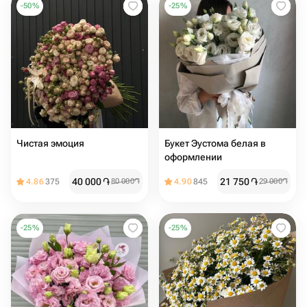
-
50
%
-
25
%
Чистая эмоция
Букет Эустома белая в
оформлении
40 000
֏
21 750
֏
4.86
375
80 000
֏
4.90
845
29 000
֏
-
25
%
-
25
%