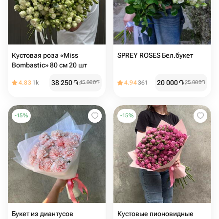
Кустовая роза «Miss
SPREY ROSES Бел.букет
Bombastic» 80 см 20 шт
38 250
֏
20 000
֏
4.83
1k
45 000
֏
4.94
361
25 000
֏
-
15
%
-
15
%
Букет из диантусов
Кустовые пионовидные