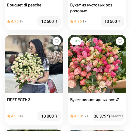
Bouquet di pesche
Букет из кустовых роз
розовые
12 500
֏
13 500
֏
4.96
1k
4.96
1k
-
10
%
ПРЕЛЕСТЬ 3
Букет пионовидных роз💕
13 000
֏
38 379
֏
4.98
1k
4.90
971
42 643
֏