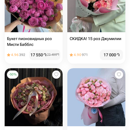
Букет пионовидных роз
СКИДКА! 15 роз Джумилии
Мисти Бабблс
17 550
֏
17 000
֏
4.96
392
23 400
֏
4.90
971
-
50
%