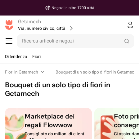
Negozi in oltre 1700 città
Getamech
Via, numero civico, città
Ricerca articoli e negozi
Di tendenza
Fiori
Fiori in Getamech
Bouquet di un solo tipo di fiori in Getamech
Bouquet di un solo tipo di fiori in
Getamech
Marketplace dei
Foto pri
regali Flowwow
conseg
Consigliato da milioni di clienti
Ci assicuriam