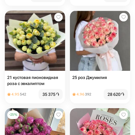
21 кустовая пионовидная
25 роз Джумилия
роза с эвкалиптом
35 375
֏
28 620
֏
4.95
542
4.96
392
-
25
%