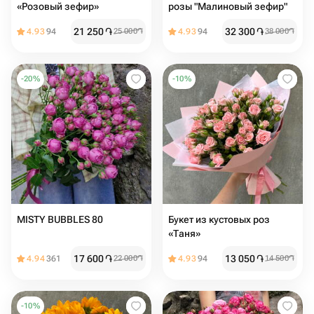
«Розовый зефир»
розы "Малиновый зефир"
21 250
֏
32 300
֏
4.93
94
25 000
֏
4.93
94
38 000
֏
-
20
%
-
10
%
MISTY BUBBLES 80
Букет из кустовых роз
«Таня»
17 600
֏
13 050
֏
4.94
361
22 000
֏
4.93
94
14 500
֏
-
10
%