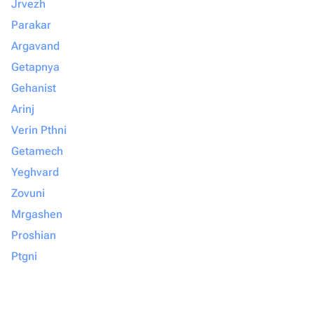
Jrvezh
Parakar
Argavand
Getapnya
Gehanist
Arinj
Verin Pthni
Getamech
Yeghvard
Zovuni
Mrgashen
Proshian
Ptgni