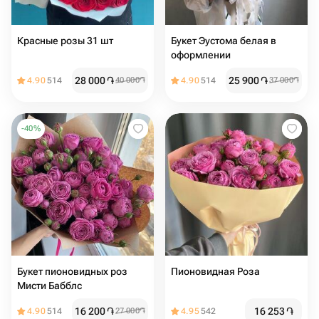
Красные розы 31 шт
Букет Эустома белая в
оформлении
28 000
֏
25 900
֏
4.90
514
40 000
֏
4.90
514
37 000
֏
-
40
%
Букет пионовидных роз
Пионовидная Роза
Мисти Бабблс
16 200
֏
16 253
֏
4.90
514
27 000
֏
4.95
542