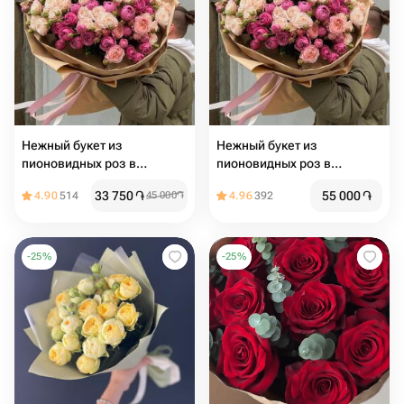
Нежный букет из
Нежный букет из
пионовидных роз в
пионовидных роз в
розовых тонах
розовых тонах
33 750
֏
55 000
֏
4.90
514
45 000
֏
4.96
392
-
25
%
-
25
%