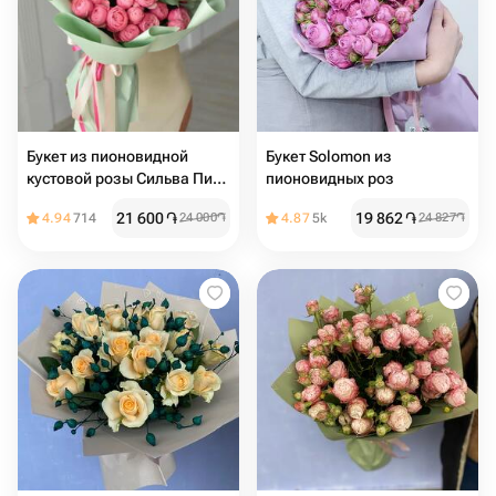
Букет из пионовидной
Букет Solomon из
кустовой розы Сильва Пинк
пионовидных роз
и эвкалипта в нежной
21 600
֏
19 862
֏
4.94
714
24 000
֏
4.87
5k
24 827
֏
упаковке