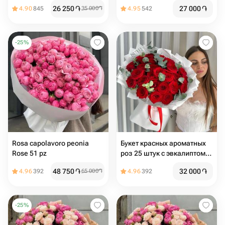
26 250
֏
27 000
֏
4.90
845
35 000
֏
4.95
542
-
25
%
Rosa capolavoro peonia
Букет красных ароматных
Rose 51 pz
роз 25 штук с эвкалиптом🌿
Размер М
48 750
֏
32 000
֏
4.96
392
65 000
֏
4.96
392
-
25
%