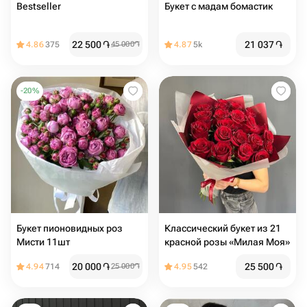
Bestseller
Букет с мадам бомастик
22 500
֏
21 037
֏
4.86
375
45 000
֏
4.87
5k
-
20
%
Букет пионовидных роз
Классический букет из 21
Мисти 11шт
красной розы «Милая Моя»
20 000
֏
25 500
֏
4.94
714
25 000
֏
4.95
542