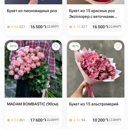
Букет из пионовидных роз
Букет из 15 красных роз
Эксплорер с веточками
эвкалипт
16 500
֏
16 500
֏
4.96
327
22 000
֏
4.96
327
22 000
֏
-
20
%
-
40
%
MADAM BOMBASTIC (90см)
Букет из 15 альстромерий
17 600
֏
10 200
֏
4.94
361
22 000
֏
4.93
94
17 000
֏