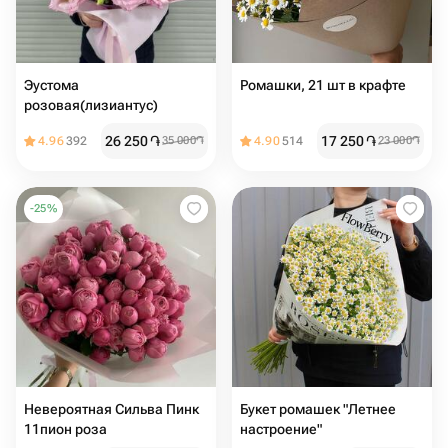
Эустома
Ромашки, 21 шт в крафте
розовая(лизиантус)
26 250
֏
17 250
֏
4.96
392
35 000
֏
4.90
514
23 000
֏
-
25
%
Невероятная Сильва Пинк
Букет ромашек "Летнее
11пион роза
настроение"