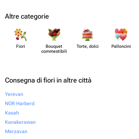
Altre categorie
Fiori
Bouquet
Torte, dolci
Pall​oncini
commes​tibili
Consegna di fiori in altre città
Yerevan
NOR Harberd
Kasah
Kanakerawan
Merzavan