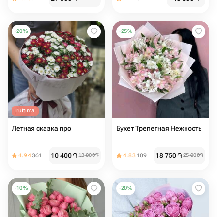
-
20
%
-
25
%
L'ultima
Летная сказка про
Букет Трепетная Нежность
10 400
֏
18 750
֏
4.94
361
13 000
֏
4.83
109
25 000
֏
-
10
%
-
20
%