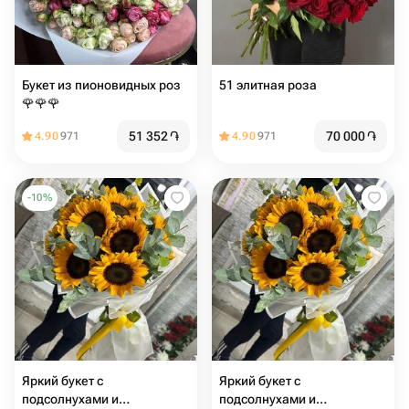
Букет из пионовидных роз
51 элитная роза
🌹🌹🌹
51 352
֏
70 000
֏
4.90
971
4.90
971
-
10
%
Яркий букет с
Яркий букет с
подсолнухами и
подсолнухами и