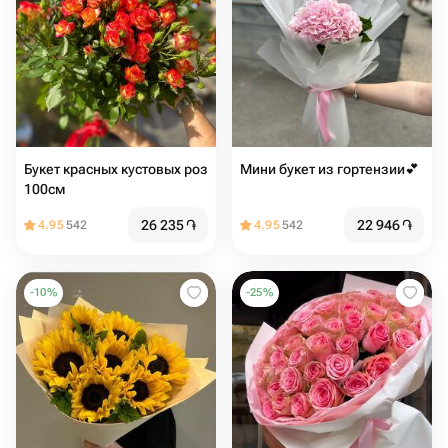
Букет красных кустовых роз
Мини букет из гортензии💕
100см
26 235
֏
22 946
֏
4.95
542
4.95
542
-
10
%
-
25
%