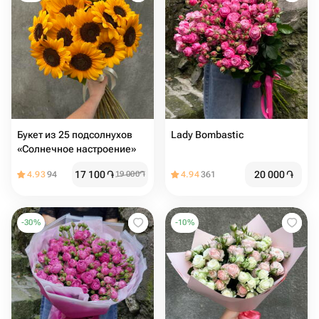
Букет из 25 подсолнухов
Lady Bombastic
«Солнечное настроение»
17 100
֏
20 000
֏
4.93
94
19 000
֏
4.94
361
-
30
%
-
10
%